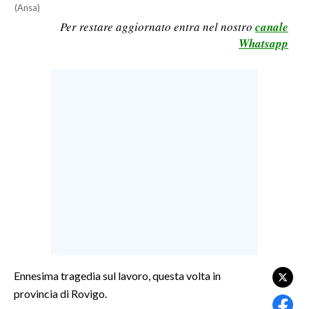
(Ansa)
LAVORO
Per restare aggiornato entra nel nostro
canale
BANDI
Whatsapp
SPORT IN SARDEGNA
SPORT
RISULTATI E CLASSIFICHE
CALCIO
CALCIO REGIONALE
BASKET
VOLLEY
MOTORI
TENNIS
ALTRI SPORT
Ennesima tragedia sul lavoro, questa volta in
provincia di Rovigo.
CULTURA