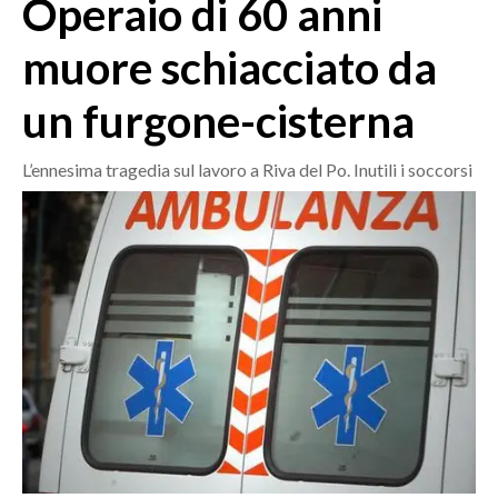
Operaio di 60 anni
MEDIO CAMPIDANO
ORISTANO E PROVINCIA
muore schiacciato da
SASSARI E PROVINCIA
un furgone-cisterna
GALLURA
NUORO E PROVINCIA
L’ennesima tragedia sul lavoro a Riva del Po. Inutili i soccorsi
OGLIASTRA
AGENDA
CRONACA
ITALIA
MONDO
POLITICA
ECONOMIA
SERVIZI ALLE IMPRESE