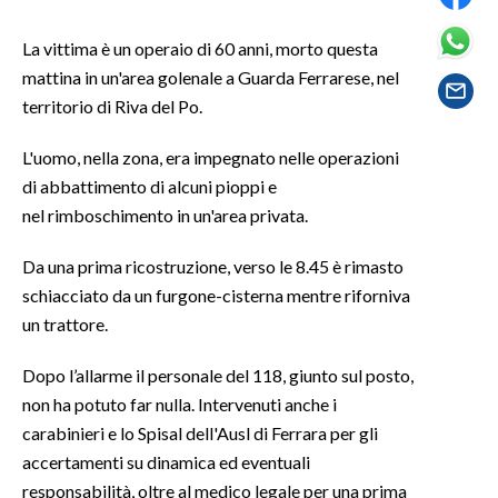
La vittima è un operaio di 60 anni, morto questa
SPETTACOLI
mattina in un'area golenale a Guarda Ferrarese, nel
GOSSIP
territorio di Riva del Po.
SALUTE
L'uomo, nella zona, era impegnato nelle operazioni
di abbattimento di alcuni pioppi e
SARDEGNA TURISMO
nel rimboschimento in un'area privata.
SARDI NEL MONDO
Da una prima ricostruzione, verso le 8.45 è rimasto
schiacciato da un furgone-cisterna mentre riforniva
NOTIZIE
un trattore.
EVENTI
Dopo l’allarme il personale del 118, giunto sul posto,
#CARAUNIONE
non ha potuto far nulla. Intervenuti anche i
carabinieri e lo Spisal dell'Ausl di Ferrara per gli
3 MINUTI CON
accertamenti su dinamica ed eventuali
responsabilità, oltre al medico legale per una prima
INSULARITÀ