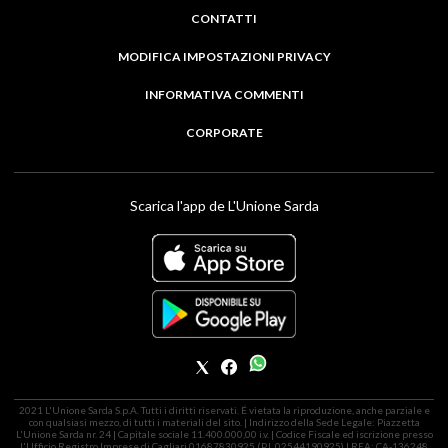
CONTATTI
MODIFICA IMPOSTAZIONI PRIVACY
INFORMATIVA COMMENTI
CORPORATE
Scarica l'app de L'Unione Sarda
2021 L'Unione Sarda S.p.A. Tutti i diritti riservati. É vietata la riproduzione, anche parziale e
con qualsiasi mezzo, di tutti i materiali del sito. | Indirizzo della Sede Legale: Piazzetta
L'Unione Sarda nr. 24 | Capitale sociale 11.400.000,00 i.v. | Codice Fiscale ed iscrizione presso
l'Ufficio Registro Imprese di Cagliari 01687830925 (P.I. 02544190925) | REA: CA-136248