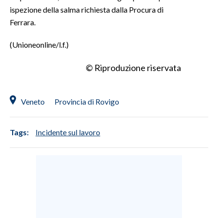
ispezione della salma richiesta dalla Procura di
INFO AZIENDE
Ferrara.
ABBONATI
(Unioneonline/l.f.)
ANNUNCI
NECROLOGI
© Riproduzione riservata
PUBBLICITÀ
SPIAGGE
Veneto
Provincia di Rovigo
STORE
Tags:
Incidente sul lavoro