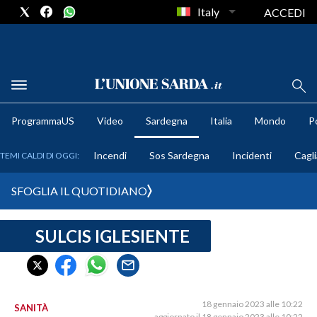
Italy
ACCEDI
METEO
ProgrammaUS
Video
Sardegna
Italia
Mondo
Po
COMUNI AL VOTO
Incendi
Sos Sardegna
Incidenti
Cagli
TEMI CALDI DI OGGI:
VIDEO
SFOGLIA IL QUOTIDIANO
FOTO
SULCIS IGLESIENTE
CRONACA SARDEGNA
CAGLIARI
PROVINCIA DI CAGLIARI
SULCIS IGLESIENTE
18 gennaio 2023 alle 10:22
SANITÀ
aggiornato il 18 gennaio 2023 alle 10:22