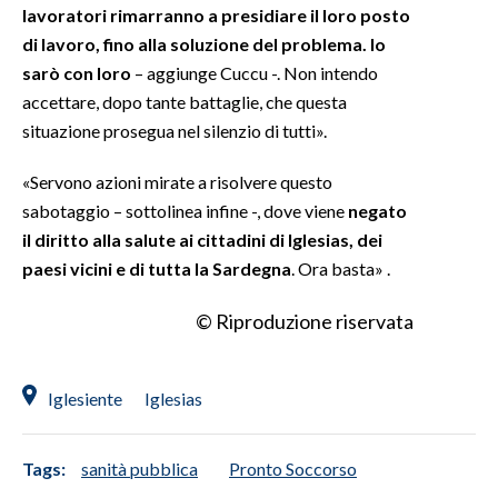
lavoratori rimarranno a presidiare il loro posto
di lavoro, fino alla soluzione del problema. Io
INFO AZIENDE
sarò con loro
– aggiunge Cuccu -. Non intendo
ABBONATI
accettare, dopo tante battaglie, che questa
ANNUNCI
situazione prosegua nel silenzio di tutti».
NECROLOGI
«Servono azioni mirate a risolvere questo
PUBBLICITÀ
sabotaggio – sottolinea infine -, dove viene
negato
SPIAGGE
il diritto alla salute ai cittadini di Iglesias, dei
STORE
paesi vicini e di tutta la Sardegna
. Ora basta» .
© Riproduzione riservata
Iglesiente
Iglesias
Tags:
sanità pubblica
Pronto Soccorso