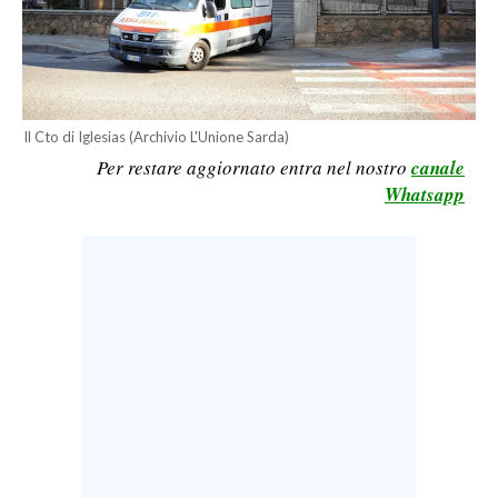
LAVORO
BANDI
SPORT IN SARDEGNA
Il Cto di Iglesias (Archivio L'Unione Sarda)
Per restare aggiornato entra nel nostro
canale
SPORT
Whatsapp
RISULTATI E CLASSIFICHE
CALCIO
CALCIO REGIONALE
BASKET
VOLLEY
MOTORI
TENNIS
ALTRI SPORT
CULTURA