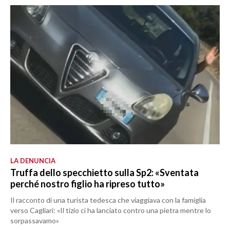
LA DENUNCIA
Truffa dello specchietto sulla Sp2: «Sventata
perché nostro figlio ha ripreso tutto»
Il racconto di una turista tedesca che viaggiava con la famiglia
verso Cagliari: «Il tizio ci ha lanciato contro una pietra mentre lo
sorpassavamo»