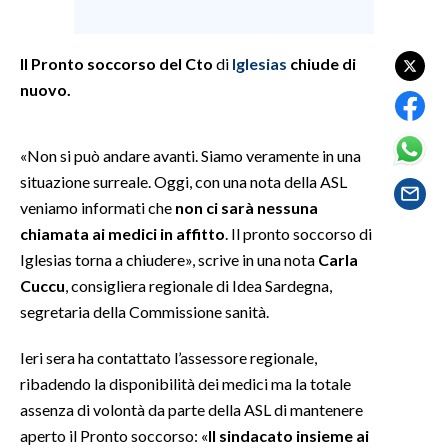
SPETTACOLI
Il Pronto soccorso del Cto
di
Iglesias
chiude di
nuovo.
GOSSIP
SALUTE
«Non si può andare avanti. Siamo veramente in una
situazione surreale. Oggi, con una nota della ASL
SARDEGNA TURISMO
veniamo informati che
non ci sarà nessuna
chiamata ai medici in affitto
. Il pronto soccorso di
SARDI NEL MONDO
Iglesias torna a chiudere», scrive in una nota
Carla
NOTIZIE
Cuccu
, consigliera regionale di Idea Sardegna,
EVENTI
segretaria della Commissione sanità.
#CARAUNIONE
Ieri sera ha contattato l’assessore regionale,
ribadendo la disponibilità dei medici ma la totale
3 MINUTI CON
assenza di volontà da parte della ASL di mantenere
aperto il Pronto soccorso: «
Il sindacato insieme ai
INSULARITÀ