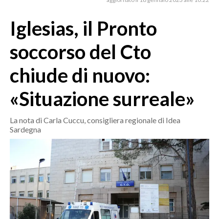
MEDIO CAMPIDANO
ORISTANO E PROVINCIA
Iglesias, il Pronto
SASSARI E PROVINCIA
soccorso del Cto
GALLURA
NUORO E PROVINCIA
chiude di nuovo:
OGLIASTRA
«Situazione surreale»
AGENDA
CRONACA
La nota di Carla Cuccu, consigliera regionale di Idea
Sardegna
ITALIA
MONDO
POLITICA
ECONOMIA
SERVIZI ALLE IMPRESE