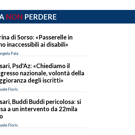
A
NON
PERDERE
ina di Sorso: «Passerelle in
no inaccessibili ai disabili»
ngela Pala
sari, Psd'Az: «Chiediamo il
gresso nazionale, volontà della
gioranza degli iscritti»
ele Floris
sari, Buddi Buddi pericolosa: si
sa a un intervento da 22mila
o
ele Floris