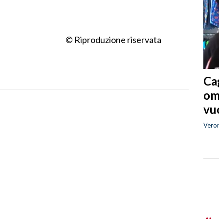
© Riproduzione riservata
Cag
om
vuo
Vero