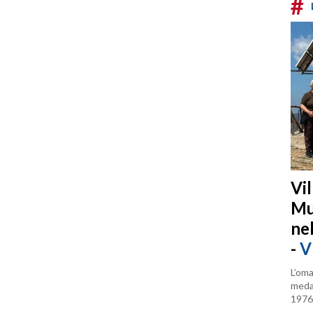
#
Vi
Mu
ne
-
V
L’oma
medag
1976