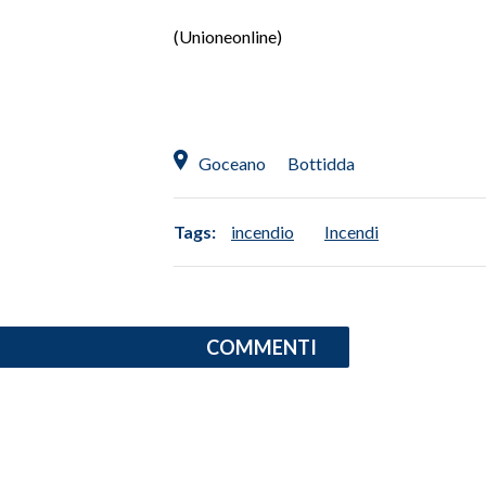
(Unioneonline)
SPETTACOLI
GOSSIP
SALUTE
Goceano
Bottidda
SARDEGNA TURISMO
Tags:
incendio
Incendi
SARDI NEL MONDO
NOTIZIE
EVENTI
COMMENTI
#CARAUNIONE
3 MINUTI CON
INSULARITÀ