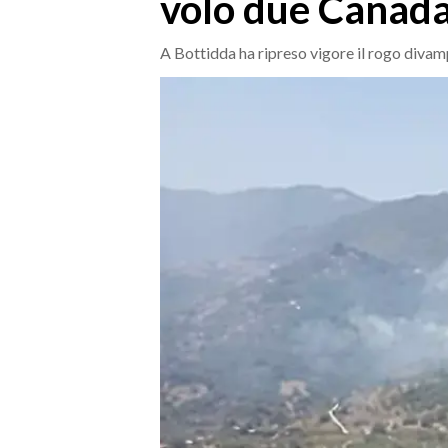
volo due Canada
MEDIO CAMPIDANO
ORISTANO E PROVINCIA
A Bottidda ha ripreso vigore il rogo divam
SASSARI E PROVINCIA
GALLURA
NUORO E PROVINCIA
OGLIASTRA
AGENDA
CRONACA
ITALIA
MONDO
POLITICA
ECONOMIA
SERVIZI ALLE IMPRESE