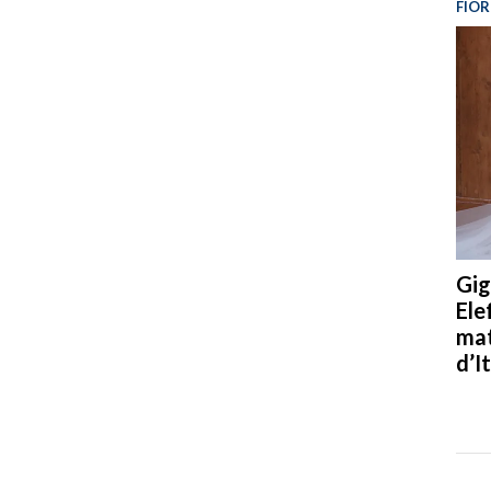
FIOR
Gig
Ele
mat
d’It