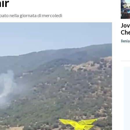
ir
pato nella giornata di mercoledì
Jov
Che
Ileni