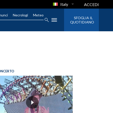
Italy
ACCEDI
nunci
Necrologi
Meteo
SFOGLIA IL
QUOTIDIANO
ONCERTO