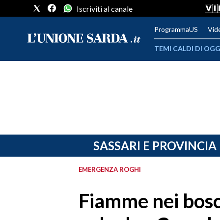
Iscriviti al canale
ProgrammaUS
Vid
TEMI CALDI DI OGG
METEO
COMUNI AL VOTO
VIDEO
FOTO
SASSARI E PROVINCIA
CRONACA SARDEGNA
EMERGENZA ROGHI
CAGLIARI
Fiamme nei bosch
PROVINCIA DI CAGLIARI
SULCIS IGLESIENTE