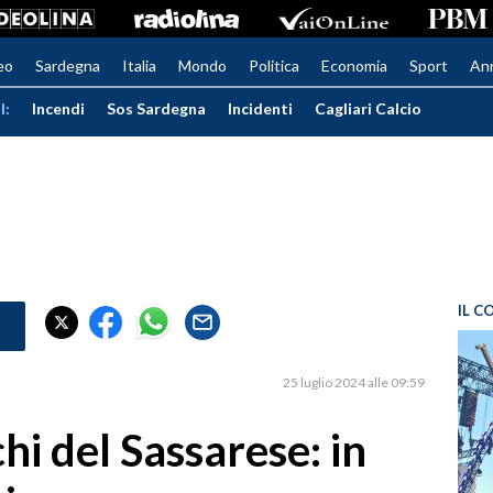
eo
Sardegna
Italia
Mondo
Politica
Economia
Sport
An
I:
Incendi
Sos Sardegna
Incidenti
Cagliari Calcio
IL C
25 luglio 2024 alle 09:59
i del Sassarese: in