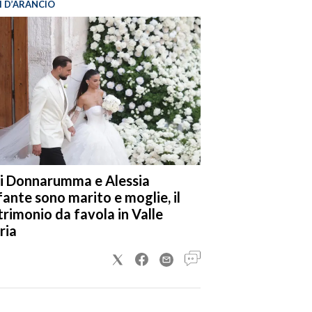
I D’ARANCIO
i Donnarumma e Alessia
fante sono marito e moglie, il
rimonio da favola in Valle
ria