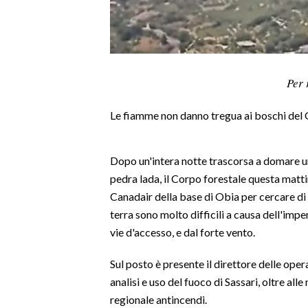
LAVORO
BANDI
SPORT IN SARDEGNA
Per 
SPORT
Le fiamme non danno tregua ai boschi del 
RISULTATI E CLASSIFICHE
CALCIO
Dopo un'intera notte trascorsa a domare un 
CALCIO REGIONALE
pedra lada, il Corpo forestale questa matti
BASKET
Canadair della base di Obia per cercare di a
VOLLEY
terra sono molto difficili a causa dell'impe
MOTORI
vie d'accesso, e dal forte vento.
TENNIS
Sul posto è presente il direttore delle ope
ALTRI SPORT
analisi e uso del fuoco di Sassari, oltre a
regionale antincendi.
CULTURA