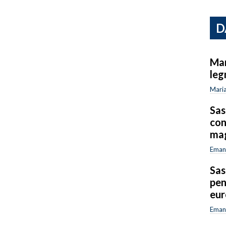
D
Mar
leg
Maria
Sas
con
mag
Emanu
Sas
pen
eur
Emanu