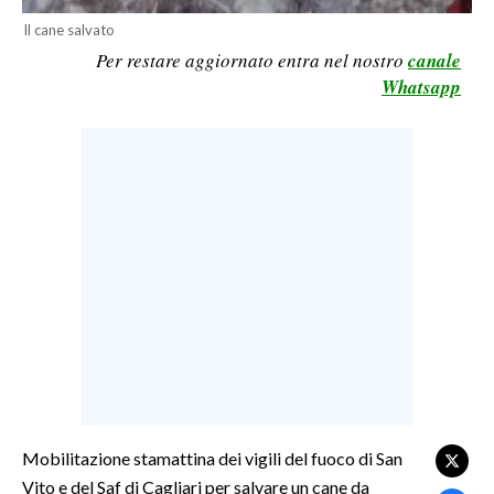
Il cane salvato
LAVORO
Per restare aggiornato entra nel nostro
canale
BANDI
Whatsapp
SPORT IN SARDEGNA
SPORT
RISULTATI E CLASSIFICHE
CALCIO
CALCIO REGIONALE
BASKET
VOLLEY
MOTORI
TENNIS
ALTRI SPORT
Mobilitazione stamattina dei vigili del fuoco di San
Vito e del Saf di Cagliari per salvare un cane da
CULTURA