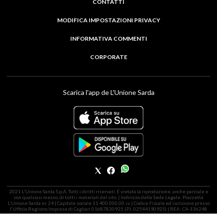
CONTATTI
MODIFICA IMPOSTAZIONI PRIVACY
INFORMATIVA COMMENTI
CORPORATE
Scarica l'app de L'Unione Sarda
2021 L'Unione Sarda S.p.A. Tutti i diritti riservati. É vietata la riproduzione, anche parziale e
con qualsiasi mezzo, di tutti i materiali del sito. | Indirizzo della Sede Legale: Piazzetta
L'Unione Sarda nr. 24 | Capitale sociale 11.400.000,00 i.v. | Codice Fiscale ed iscrizione presso
l'Ufficio Registro Imprese di Cagliari 01687830925 (P.I. 02544190925) | REA: CA-136248