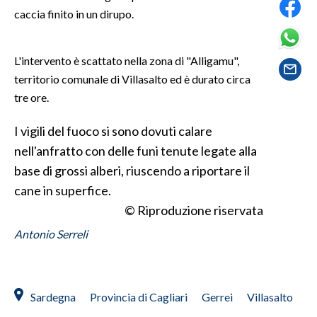
caccia finito in un dirupo.
SPETTACOLI
L'intervento è scattato nella zona di "Alligamu",
GOSSIP
territorio comunale di Villasalto ed è durato circa
tre ore.
SALUTE
I vigili del fuoco si sono dovuti calare
SARDEGNA TURISMO
nell'anfratto con delle funi tenute legate alla
SARDI NEL MONDO
base di grossi alberi, riuscendo a riportare il
cane in superfice.
NOTIZIE
© Riproduzione riservata
EVENTI
Antonio Serreli
#CARAUNIONE
3 MINUTI CON
Sardegna
Provincia di Cagliari
Gerrei
Villasalto
INSULARITÀ