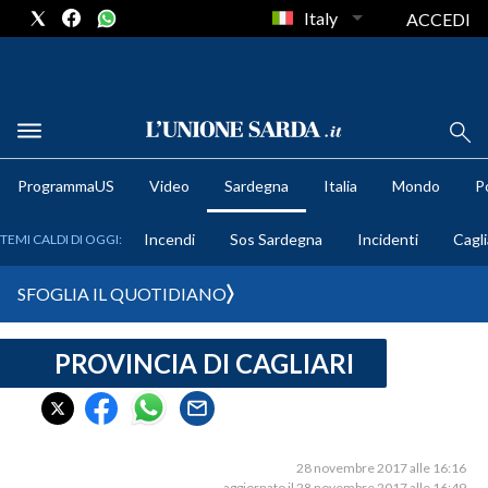
Italy
ACCEDI
METEO
ProgrammaUS
Video
Sardegna
Italia
Mondo
Po
COMUNI AL VOTO
Incendi
Sos Sardegna
Incidenti
Cagli
TEMI CALDI DI OGGI:
VIDEO
SFOGLIA IL QUOTIDIANO
FOTO
PROVINCIA DI CAGLIARI
CRONACA SARDEGNA
CAGLIARI
PROVINCIA DI CAGLIARI
SULCIS IGLESIENTE
28 novembre 2017 alle 16:16
aggiornato il 28 novembre 2017 alle 16:49