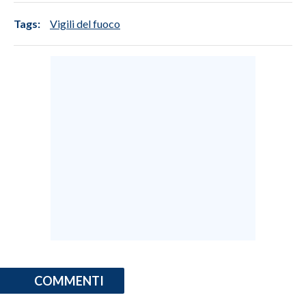
Tags:
Vigili del fuoco
INFO AZIENDE
ABBONATI
ANNUNCI
NECROLOGI
PUBBLICITÀ
SPIAGGE
STORE
COMMENTI