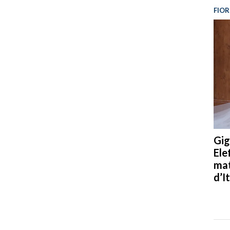
FIOR
Gig
Ele
mat
d’It