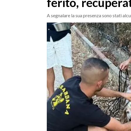
ferito, recuperat
MEDIO CAMPIDANO
ORISTANO E PROVINCIA
A segnalare la sua presenza sono stati alcun
SASSARI E PROVINCIA
GALLURA
NUORO E PROVINCIA
OGLIASTRA
AGENDA
CRONACA
ITALIA
MONDO
POLITICA
ECONOMIA
SERVIZI ALLE IMPRESE