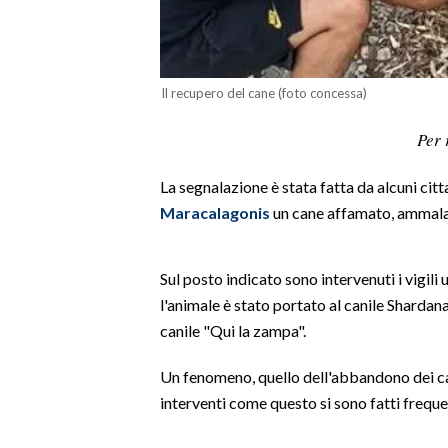
LAVORO
BANDI
Il recupero del cane (foto concessa)
SPORT IN SARDEGNA
Per 
SPORT
La segnalazione è stata fatta da alcuni citt
RISULTATI E CLASSIFICHE
Maracalagonis
un cane affamato, ammalat
CALCIO
CALCIO REGIONALE
BASKET
Sul posto indicato sono intervenuti i vigili
l'animale è stato portato al canile Shardan
VOLLEY
canile "Qui la zampa".
MOTORI
TENNIS
Un fenomeno, quello dell'abbandono dei cani
ALTRI SPORT
interventi come questo si sono fatti freque
CULTURA