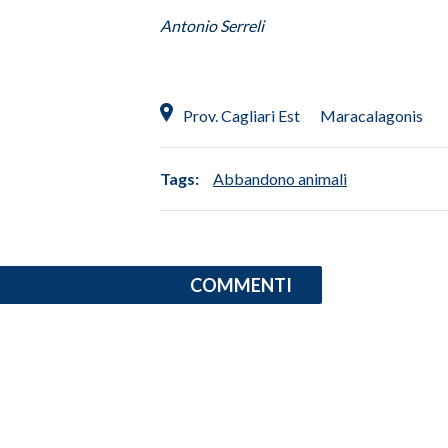
Antonio Serreli
SPETTACOLI
GOSSIP
Prov. Cagliari Est
Maracalagonis
SALUTE
Tags:
Abbandono animali
SARDEGNA TURISMO
SARDI NEL MONDO
NOTIZIE
COMMENTI
EVENTI
#CARAUNIONE
3 MINUTI CON
INSULARITÀ