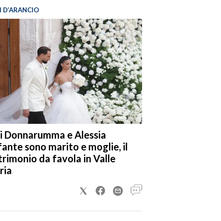
I D’ARANCIO
i Donnarumma e Alessia
fante sono marito e moglie, il
rimonio da favola in Valle
ria