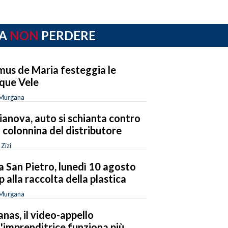
A
NON
PERDERE
us de Maria festeggia le
que Vele
 Murgana
ianova, auto si schianta contro
 colonnina del distributore
 Zizi
la San Pietro, lunedì 10 agosto
p alla raccolta della plastica
 Murgana
anas, il video-appello
l'imprenditrice funziona più