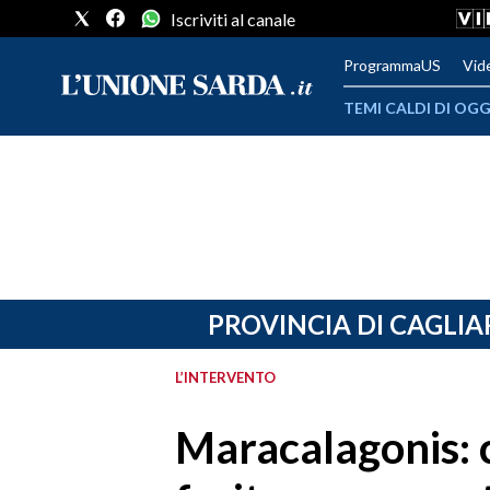
Iscriviti al canale
ProgrammaUS
Vid
TEMI CALDI DI OGG
METEO
COMUNI AL VOTO
VIDEO
FOTO
PROVINCIA DI CAGLIA
CRONACA SARDEGNA
L’INTERVENTO
CAGLIARI
Maracalagonis:
PROVINCIA DI CAGLIARI
SULCIS IGLESIENTE