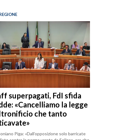
REGIONE
ff superpagati, FdI sfida
dde: «Cancelliamo la legge
ltronificio che tanto
ticavate»
loniano Piga: «Dall’opposizione solo barricate
iste contro la norma varata da Solinas, ora che