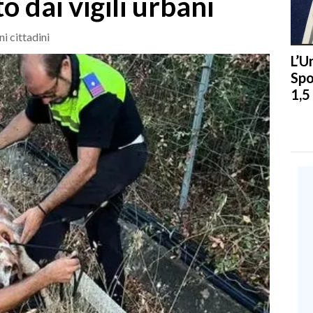
o dai vigili urbani
i cittadini
L’U
Spo
1,5