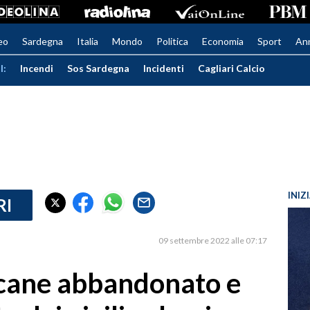
eo
Sardegna
Italia
Mondo
Politica
Economia
Sport
An
I:
Incendi
Sos Sardegna
Incidenti
Cagliari Calcio
INIZ
RI
09 settembre 2022 alle 07:17
 cane abbandonato e