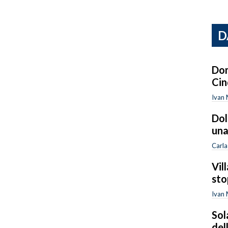
D
Dom
Cin
Ivan
Dol
una
Carla
Vil
sto
Ivan
Sol
del