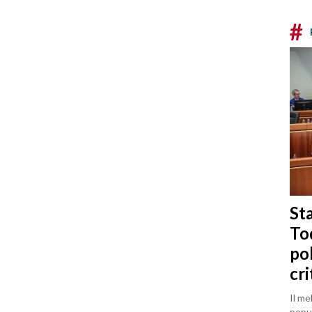
#
Sta
To
po
cri
Il me
popul