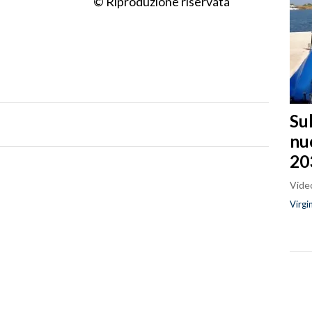
© Riproduzione riservata
Sul
nu
20
Video
Virgi