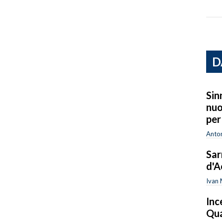
D
Sinn
nuo
per
Anton
Sar
d'A
Ivan
Inc
Qua