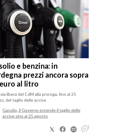
olio e benzina: in
rdegna prezzi ancora sopra
 euro al litro
il via libera del CdM alla proroga, fino al 25
o, del taglio delle accise
Gasolio, il Governo estende il taglio delle
accise sino al 25 agosto