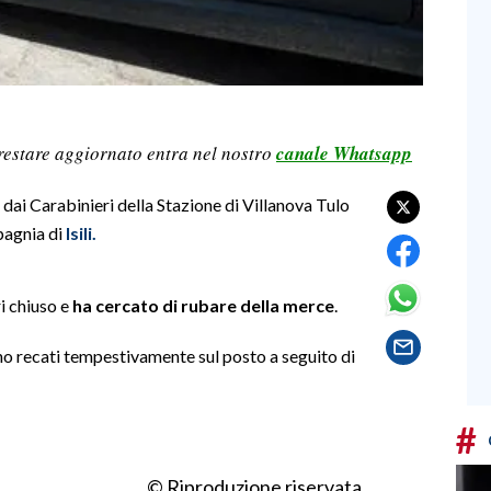
restare aggiornato entra nel nostro
canale Whatsapp
dai Carabinieri della Stazione di Villanova Tulo
pagnia di
Isili.
i chiuso e
ha cercato di rubare della merce
.
ano recati tempestivamente sul posto a seguito di
#
© Riproduzione riservata