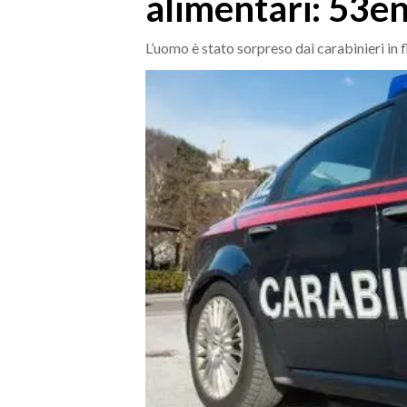
alimentari: 53e
MEDIO CAMPIDANO
ORISTANO E PROVINCIA
L’uomo è stato sorpreso dai carabinieri in 
SASSARI E PROVINCIA
GALLURA
NUORO E PROVINCIA
OGLIASTRA
AGENDA
CRONACA
ITALIA
MONDO
POLITICA
ECONOMIA
SERVIZI ALLE IMPRESE