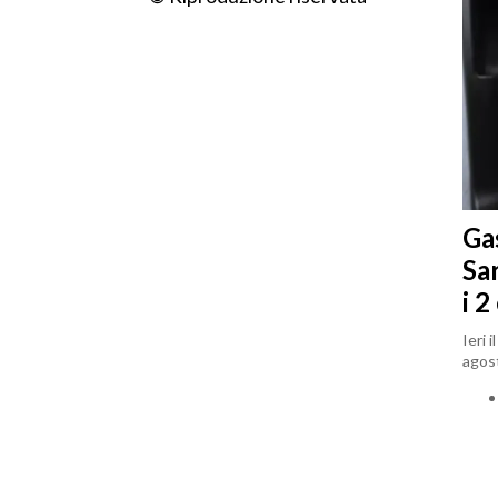
Gas
Sa
i 2
Ieri 
agost