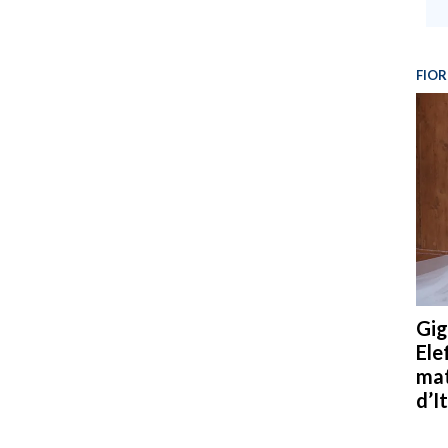
FIOR
Gig
Ele
mat
d’It