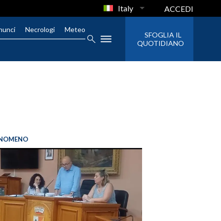
Italy
ACCEDI
nunci
Necrologi
Meteo
SFOGLIA IL
QUOTIDIANO
FENOMENO