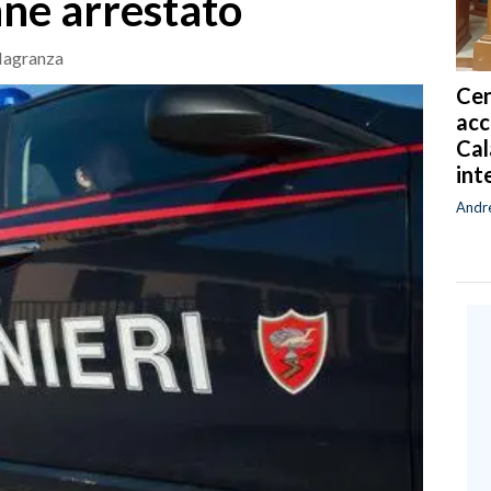
nne arrestato
flagranza
Cen
acc
Cal
int
Andr