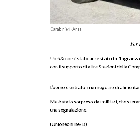
LAVORO
BANDI
Carabinieri (Ansa)
SPORT IN SARDEGNA
Per 
SPORT
Un 53enne è stato
arrestato in flagranza
RISULTATI E CLASSIFICHE
con il supporto di altre Stazioni della Com
CALCIO
CALCIO REGIONALE
BASKET
L’uomo è entrato in un negozio di alimentar
VOLLEY
Ma è stato sorpreso dai militari, che si er
MOTORI
una segnalazione.
TENNIS
(Unioneonline/D)
ALTRI SPORT
CULTURA