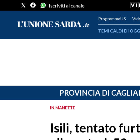
Iscriviti al canale
ProgrammaUS
Vid
TEMI CALDI DI OGG
METEO
COMUNI AL VOTO
VIDEO
FOTO
PROVINCIA DI CAGLIA
CRONACA SARDEGNA
IN MANETTE
CAGLIARI
Isili, tentato fur
PROVINCIA DI CAGLIARI
SULCIS IGLESIENTE