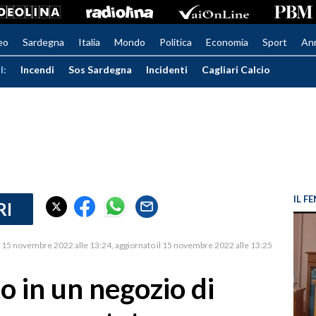
eo
Sardegna
Italia
Mondo
Politica
Economia
Sport
An
I:
Incendi
Sos Sardegna
Incidenti
Cagliari Calcio
IL 
RI
15 novembre 2022 alle 13:24
aggiornato il 15 novembre 2022 alle 13:25
to in un negozio di