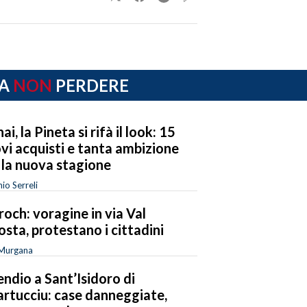
A
NON
PERDERE
ai, la Pineta si rifà il look: 15
vi acquisti e tanta ambizione
 la nuova stagione
io Serreli
roch: voragine in via Val
osta, protestano i cittadini
 Murgana
endio a Sant’Isidoro di
rtucciu: case danneggiate,