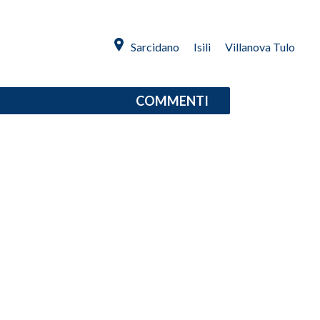
SPETTACOLI
Sarcidano
Isili
Villanova Tulo
GOSSIP
COMMENTI
SALUTE
SARDEGNA TURISMO
SARDI NEL MONDO
NOTIZIE
EVENTI
#CARAUNIONE
3 MINUTI CON
INSULARITÀ