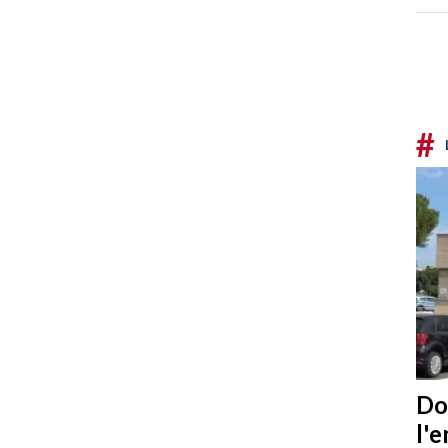
#
Do
l'