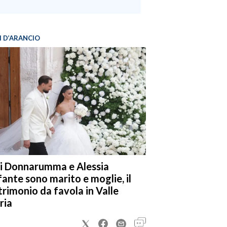
I D’ARANCIO
i Donnarumma e Alessia
fante sono marito e moglie, il
rimonio da favola in Valle
ria