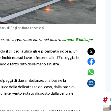
otzu di Cagliari (foto concessa)
restare aggiornato entra nel nostro
canale Whatsapp
o il cric idraulico gli è piombato sopra.
Un
 incidente sul lavoro, intorno alle 17 di oggi, che
do e terzo dito della mano sinistra.
quipaggi di due ambulanze, una base e la
 luce della delicatezza del caso, dalla base di
 cui intervento è stato disposto dalla centrale
#
oracico, conseguenza dell’impatto con il cric