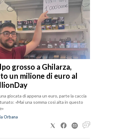
lpo grosso a Ghilarza,
to un milione di euro al
llionDay
na giocata di appena un euro, parte la caccia
rtunato: «Mai una somma così alta in questo
e»
ia Orbana