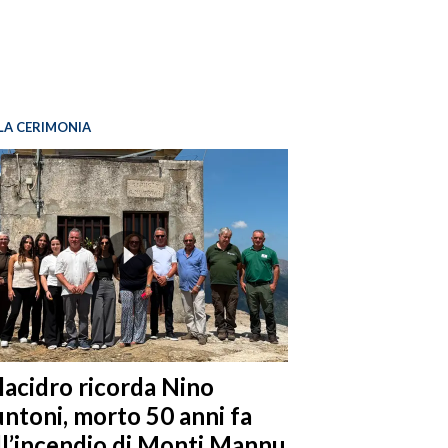
LA CERIMONIA
llacidro ricorda Nino
ntoni, morto 50 anni fa
ll’incendio di Monti Mannu