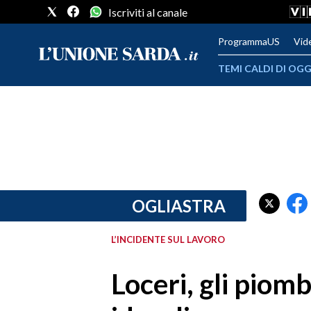
Iscriviti al canale
ProgrammaUS
Vid
TEMI CALDI DI OGG
METEO
COMUNI AL VOTO
VIDEO
FOTO
OGLIASTRA
CRONACA SARDEGNA
L’INCIDENTE SUL LAVORO
CAGLIARI
Loceri, gli piomb
PROVINCIA DI CAGLIARI
SULCIS IGLESIENTE