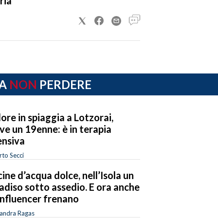
ria
A
NON
PERDERE
ore in spiaggia a Lotzorai,
ve un 19enne: è in terapia
ensiva
to Secci
cine d’acqua dolce, nell’Isola un
adiso sotto assedio. E ora anche
 influencer frenano
sandra Ragas