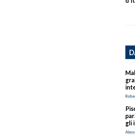
d’It
D
Mal
gra
int
Rober
Pis
par
gli
Ales