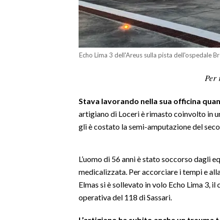
LAVORO
BANDI
SPORT IN SARDEGNA
Echo Lima 3 dell'Areus sulla pista dell'ospedale Br
SPORT
Per 
RISULTATI E CLASSIFICHE
Stava lavorando nella sua officina quand
CALCIO
artigiano di Loceri è rimasto coinvolto in un
CALCIO REGIONALE
gli è costato la semi-amputazione del secon
BASKET
VOLLEY
L’uomo di 56 anni è stato soccorso dagli e
MOTORI
medicalizzata. Per accorciare i tempi e alla
TENNIS
Elmas si è sollevato in volo Echo Lima 3, il
ALTRI SPORT
operativa del 118 di Sassari.
CULTURA
L’artigiano ha subito anche un trauma t