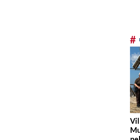
#
Vi
Mu
ne