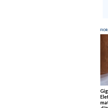
FIOR
Gig
Ele
mat