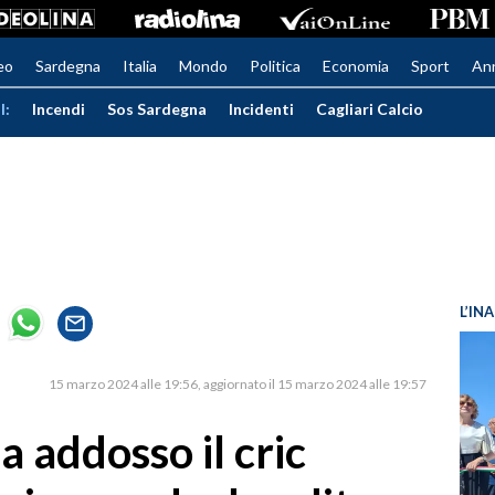
eo
Sardegna
Italia
Mondo
Politica
Economia
Sport
An
I:
Incendi
Sos Sardegna
Incidenti
Cagliari Calcio
L’IN
15 marzo 2024 alle 19:56
aggiornato il 15 marzo 2024 alle 19:57
a addosso il cric