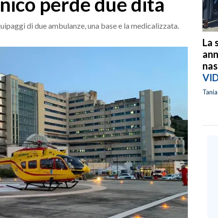
nico perde due dita
quipaggi di due ambulanze, una base e la medicalizzata.
La 
ann
nas
VI
Tani