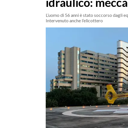
idraulico: mecca
MEDIO CAMPIDANO
ORISTANO E PROVINCIA
L’uomo di 56 anni è stato soccorso dagli e
SASSARI E PROVINCIA
Intervenuto anche l’elicottero
GALLURA
NUORO E PROVINCIA
OGLIASTRA
AGENDA
CRONACA
ITALIA
MONDO
POLITICA
ECONOMIA
SERVIZI ALLE IMPRESE