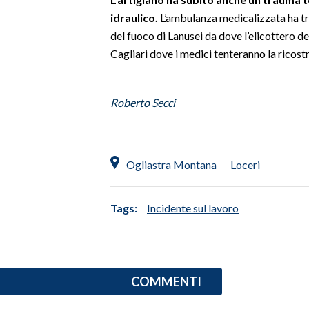
idraulico.
L’ambulanza medicalizzata ha tras
SPETTACOLI
del fuoco di Lanusei da dove l’elicottero de
Cagliari dove i medici tenteranno la ricostr
GOSSIP
SALUTE
Roberto Secci
SARDEGNA TURISMO
SARDI NEL MONDO
Ogliastra Montana
Loceri
NOTIZIE
EVENTI
Tags:
Incidente sul lavoro
#CARAUNIONE
3 MINUTI CON
COMMENTI
INSULARITÀ