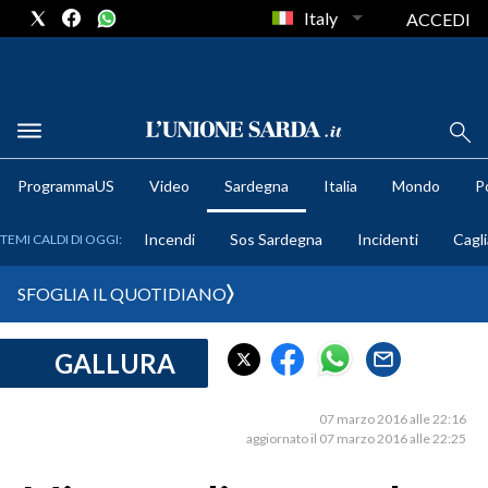
Italy
ACCEDI
METEO
ProgrammaUS
Video
Sardegna
Italia
Mondo
Po
COMUNI AL VOTO
Incendi
Sos Sardegna
Incidenti
Cagli
TEMI CALDI DI OGGI:
VIDEO
SFOGLIA IL QUOTIDIANO
FOTO
GALLURA
CRONACA SARDEGNA
CAGLIARI
07 marzo 2016 alle 22:16
PROVINCIA DI CAGLIARI
aggiornato il 07 marzo 2016 alle 22:25
SULCIS IGLESIENTE