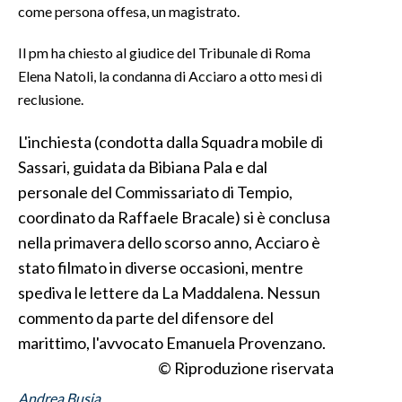
come persona offesa, un magistrato.
INFO AZIENDE
Il pm ha chiesto al giudice del Tribunale di Roma
ABBONATI
Elena Natoli, la condanna di Acciaro a otto mesi di
ANNUNCI
reclusione.
NECROLOGI
L'inchiesta (condotta dalla Squadra mobile di
PUBBLICITÀ
Sassari, guidata da Bibiana Pala e dal
SPIAGGE
personale del Commissariato di Tempio,
STORE
coordinato da Raffaele Bracale) si è conclusa
nella primavera dello scorso anno, Acciaro è
stato filmato in diverse occasioni, mentre
spediva le lettere da La Maddalena. Nessun
commento da parte del difensore del
marittimo, l'avvocato Emanuela Provenzano.
© Riproduzione riservata
Andrea Busia