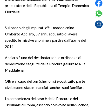
procuratore della Repubblica di Tempio, Domenico
SPETTACOLI
Fiordalisi.
GOSSIP
Sul banco degli imputati c'è il maddalenino
Umberto Acciaro, 57 anni, accusato di avere
SALUTE
spedito le missive anonime a partire dall'aprile del
SARDEGNA TURISMO
2014.
SARDI NEL MONDO
Acciaro è uno dei destinatari delle ordinanze di
demolizione eseguite dalla Procura gallurese a La
NOTIZIE
Maddalena.
EVENTI
Oltre al capo dei pm (che non si è costituito parte
#CARAUNIONE
civile) sono stati minacciati anche i suoi familiari.
3 MINUTI CON
La competenza del caso è della Procura e del
Tribunale di Roma, essendo coinvolto nella vicenda,
INSULARITÀ