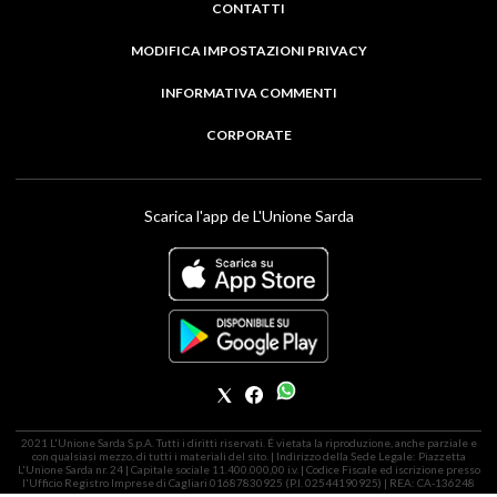
CONTATTI
MODIFICA IMPOSTAZIONI PRIVACY
INFORMATIVA COMMENTI
CORPORATE
Scarica l'app de L'Unione Sarda
2021 L'Unione Sarda S.p.A. Tutti i diritti riservati. É vietata la riproduzione, anche parziale e
con qualsiasi mezzo, di tutti i materiali del sito. | Indirizzo della Sede Legale: Piazzetta
L'Unione Sarda nr. 24 | Capitale sociale 11.400.000,00 i.v. | Codice Fiscale ed iscrizione presso
l'Ufficio Registro Imprese di Cagliari 01687830925 (P.I. 02544190925) | REA: CA-136248