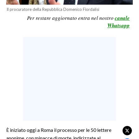
LAVORO
Il procuratore della Repubblica Domenico Fiordalisi
Per restare aggiornato entra nel nostro
canale
BANDI
Whatsapp
SPORT IN SARDEGNA
SPORT
RISULTATI E CLASSIFICHE
CALCIO
CALCIO REGIONALE
BASKET
VOLLEY
MOTORI
TENNIS
ALTRI SPORT
È iniziato oggi a Roma il processo per le 50 lettere
anonime, con minacce di morte, indirizzate al
CULTURA