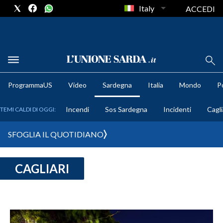
Italy
ACCEDI
METEO
ProgrammaUS
Video
Sardegna
Italia
Mondo
Po
COMUNI AL VOTO
Incendi
Sos Sardegna
Incidenti
Cagli
TEMI CALDI DI OGGI:
VIDEO
SFOGLIA IL QUOTIDIANO
FOTO
CAGLIARI
CRONACA SARDEGNA
CAGLIARI
PROVINCIA DI CAGLIARI
SULCIS IGLESIENTE