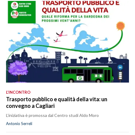
SPETTACOLI
GOSSIP
SALUTE
SARDEGNA TURISMO
SARDI NEL MONDO
NOTIZIE
EVENTI
L’INCONTRO
Trasporto pubblico e qualità della vita: un
#CARAUNIONE
convegno a Cagliari
L’iniziativa è promossa dal Centro studi Aldo Moro
3 MINUTI CON
Antonio Serreli
INSULARITÀ