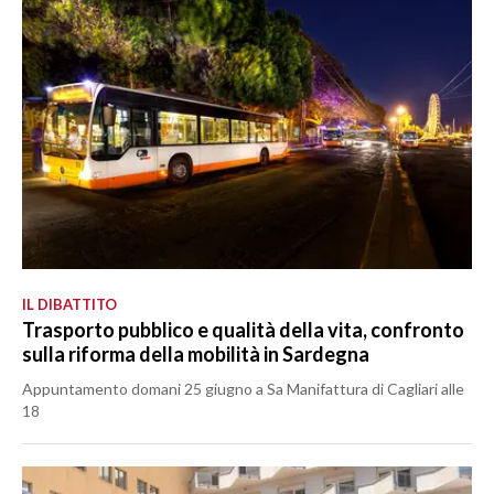
MEDIO CAMPIDANO
ORISTANO E PROVINCIA
SASSARI E PROVINCIA
GALLURA
NUORO E PROVINCIA
OGLIASTRA
AGENDA
CRONACA
ITALIA
IL DIBATTITO
Trasporto pubblico e qualità della vita, confronto
MONDO
sulla riforma della mobilità in Sardegna
POLITICA
Appuntamento domani 25 giugno a Sa Manifattura di Cagliari alle
18
ECONOMIA
SERVIZI ALLE IMPRESE