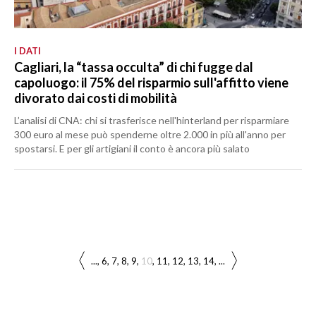
I DATI
Cagliari, la “tassa occulta” di chi fugge dal
capoluogo: il 75% del risparmio sull'affitto viene
divorato dai costi di mobilità
L’analisi di CNA: chi si trasferisce nell'hinterland per risparmiare
300 euro al mese può spenderne oltre 2.000 in più all'anno per
spostarsi. E per gli artigiani il conto è ancora più salato
...
6
7
8
9
10
11
12
13
14
...