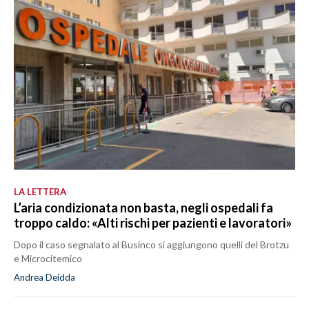
LAVORO
BANDI
SPORT IN SARDEGNA
SPORT
RISULTATI E CLASSIFICHE
CALCIO
CALCIO REGIONALE
BASKET
LA LETTERA
L’aria condizionata non basta, negli ospedali fa
VOLLEY
troppo caldo: «Alti rischi per pazienti e lavoratori»
MOTORI
Dopo il caso segnalato al Businco si aggiungono quelli del Brotzu
TENNIS
e Microcitemico
ALTRI SPORT
Andrea Deidda
CULTURA