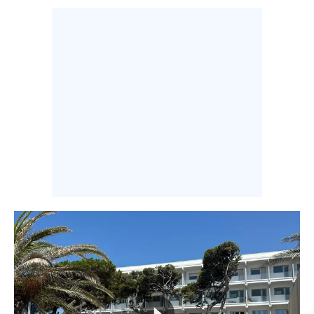
INFO AZIENDE
ABBONATI
ANNUNCI
NECROLOGI
PUBBLICITÀ
SPIAGGE
STORE