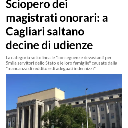
Sciopero dei
MEDIO CAMPIDANO
ORISTANO E PROVINCIA
magistrati onorari: a
SASSARI E PROVINCIA
Cagliari saltano
GALLURA
NUORO E PROVINCIA
decine di udienze
OGLIASTRA
AGENDA
La categoria sottolinea le "conseguenze devastanti per
5mila servitori dello Stato e le loro famiglie" causate dalla
CRONACA
"mancanza di reddito e di adeguati indennizzi"
ITALIA
MONDO
POLITICA
ECONOMIA
SERVIZI ALLE IMPRESE