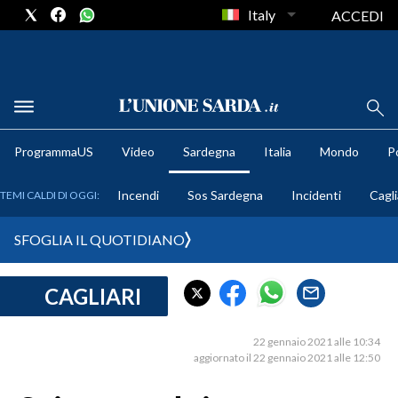
Italy
ACCEDI
METEO
ProgrammaUS
Video
Sardegna
Italia
Mondo
Po
COMUNI AL VOTO
Incendi
Sos Sardegna
Incidenti
Cagli
TEMI CALDI DI OGGI:
VIDEO
SFOGLIA IL QUOTIDIANO
FOTO
CAGLIARI
CRONACA SARDEGNA
CAGLIARI
22 gennaio 2021 alle 10:34
PROVINCIA DI CAGLIARI
aggiornato il 22 gennaio 2021 alle 12:50
SULCIS IGLESIENTE