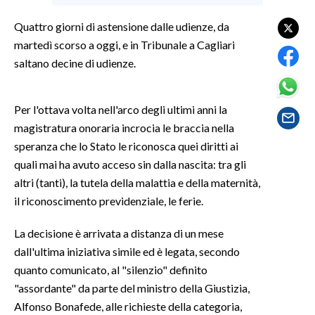
Quattro giorni di astensione dalle udienze, da
SPETTACOLI
martedì scorso a oggi, e in Tribunale a Cagliari
saltano decine di udienze.
GOSSIP
SALUTE
Per l'ottava volta nell'arco degli ultimi anni la
magistratura onoraria incrocia le braccia nella
SARDEGNA TURISMO
speranza che lo Stato le riconosca quei diritti ai
quali mai ha avuto acceso sin dalla nascita: tra gli
SARDI NEL MONDO
altri (tanti), la tutela della malattia e della maternità,
NOTIZIE
il riconoscimento previdenziale, le ferie.
EVENTI
La decisione è arrivata a distanza di un mese
#CARAUNIONE
dall'ultima iniziativa simile ed è legata, secondo
quanto comunicato, al "silenzio" definito
3 MINUTI CON
"assordante" da parte del ministro della Giustizia,
Alfonso Bonafede, alle richieste della categoria,
INSULARITÀ