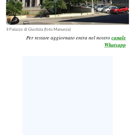
LAVORO
BANDI
Il Palazzo di Giustizia (foto Manunza)
SPORT IN SARDEGNA
Per restare aggiornato entra nel nostro
canale
Whatsapp
SPORT
RISULTATI E CLASSIFICHE
CALCIO
CALCIO REGIONALE
BASKET
VOLLEY
MOTORI
TENNIS
ALTRI SPORT
CULTURA