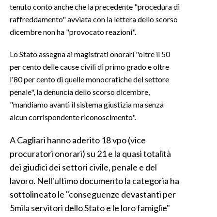
tenuto conto anche che la precedente "procedura di
raffreddamento" avviata con la lettera dello scorso
INFO AZIENDE
dicembre non ha "provocato reazioni".
ABBONATI
ANNUNCI
Lo Stato assegna ai magistrati onorari "oltre il 50
NECROLOGI
per cento delle cause civili di primo grado e oltre
l'80 per cento di quelle monocratiche del settore
PUBBLICITÀ
penale", la denuncia dello scorso dicembre,
SPIAGGE
"mandiamo avanti il sistema giustizia ma senza
STORE
alcun corrispondente riconoscimento".
A Cagliari hanno aderito 18 vpo (vice
procuratori onorari) su 21 e la quasi totalità
dei giudici dei settori civile, penale e del
lavoro. Nell'ultimo documento la categoria ha
sottolineato le "conseguenze devastanti per
5mila servitori dello Stato e le loro famiglie"