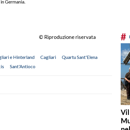
o in Germania.
#
© Riproduzione riservata
liari e Hinterland
Cagliari
Quartu Sant'Elena
cis
Sant'Antioco
Vi
Mu
ne