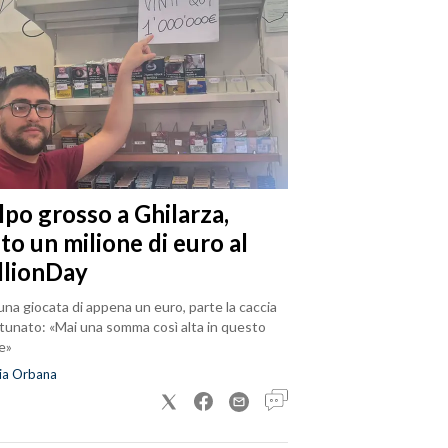
lpo grosso a Ghilarza,
to un milione di euro al
llionDay
na giocata di appena un euro, parte la caccia
rtunato: «Mai una somma così alta in questo
e»
ia Orbana