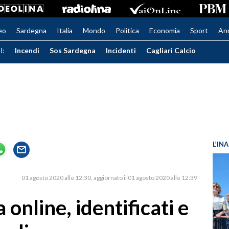
eo
Sardegna
Italia
Mondo
Politica
Economia
Sport
An
I:
Incendi
Sos Sardegna
Incidenti
Cagliari Calcio
L’IN
01 agosto 2020 alle 12:30
aggiornato il 01 agosto 2020 alle 12:39
online, identificati e