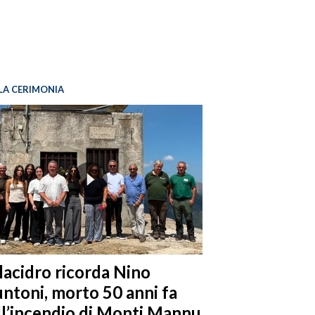
LA CERIMONIA
llacidro ricorda Nino
ntoni, morto 50 anni fa
ll’incendio di Monti Mannu