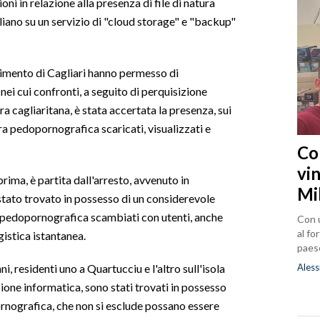
ni in relazione alla presenza di file di natura
liano su un servizio di "cloud storage" e "backup"
imento di Cagliari hanno permesso di
nei cui confronti, a seguito di perquisizione
a cagliaritana, è stata accertata la presenza, sui
tura pedopornografica scaricati, visualizzati e
Co
vin
ima, è partita dall'arresto, avvenuto in
Mi
stato trovato in possesso di un considerevole
a pedopornografica scambiati con utenti, anche
Con u
al fo
gistica istantanea.
paes
Aless
nni, residenti uno a Quartucciu e l'altro sull'isola
zione informatica, sono stati trovati in possesso
ornografica, che non si esclude possano essere