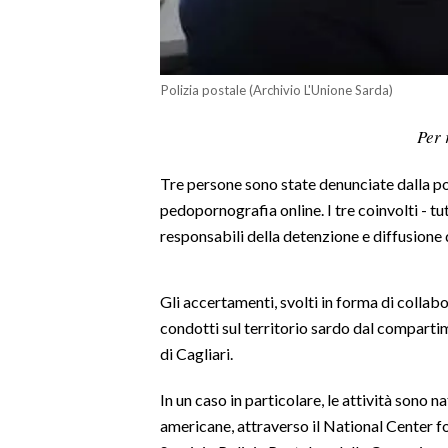
LAVORO
BANDI
Polizia postale (Archivio L'Unione Sarda)
SPORT IN SARDEGNA
Per 
SPORT
Tre persone sono state denunciate dalla poli
RISULTATI E CLASSIFICHE
pedopornografia online. I tre coinvolti - tut
CALCIO
responsabili della detenzione e diffusione
CALCIO REGIONALE
BASKET
Gli accertamenti, svolti in forma di collabo
VOLLEY
condotti sul territorio sardo dal comparti
MOTORI
di Cagliari.
TENNIS
ALTRI SPORT
In un caso in particolare, le attività sono n
americane, attraverso il National Center 
CULTURA