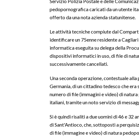
Servizio Polizia Postale e delle Comunicazio
pedopornografica caricati da un utente ita
SPETTACOLI
offerto da una nota azienda statunitense.
GOSSIP
Le attività tecniche compiute dal Compart
identificare un 75enne residente a Cagliari 
SALUTE
informatica eseguita su delega della Procur
dispositivi informatici in uso, di file di na
SARDEGNA TURISMO
successivamente cancellati.
SARDI NEL MONDO
Una seconda operazione, contestuale alla pr
NOTIZIE
Germania, di un cittadino tedesco che era 
EVENTI
numero di file (immagini e video) di natur
italiani, tramite un noto servizio di messag
#CARAUNIONE
Si è quindi risaliti a due uomini di 46 e 32 a
3 MINUTI CON
di Sant'Antioco, che, sottoposti a perquisi
di file (immagine e video) di natura pedop
INSULARITÀ