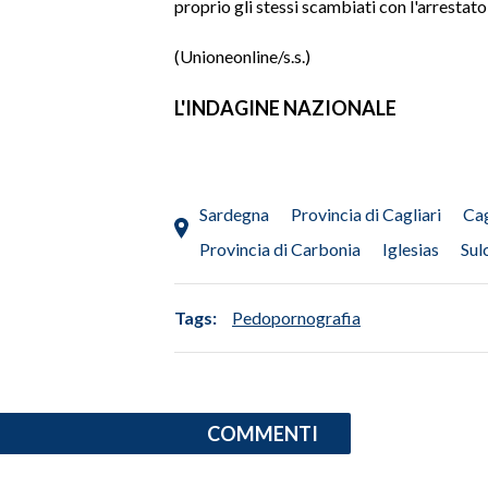
proprio gli stessi scambiati con l'arrestat
INFO AZIENDE
(Unioneonline/s.s.)
ABBONATI
L'INDAGINE NAZIONALE
ANNUNCI
NECROLOGI
PUBBLICITÀ
Sardegna
Provincia di Cagliari
Cag
SPIAGGE
STORE
Provincia di Carbonia
Iglesias
Sul
Tags:
Pedopornografia
COMMENTI