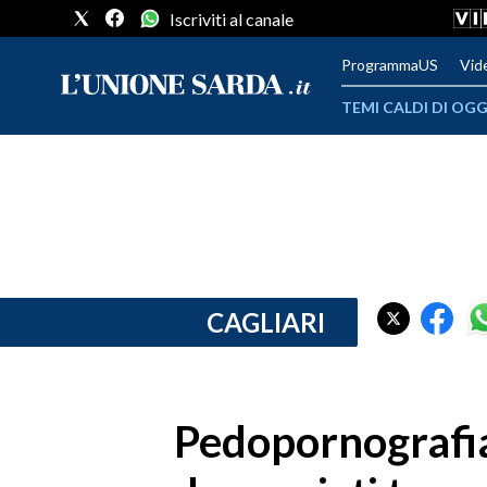
Iscriviti al canale
ProgrammaUS
Vid
TEMI CALDI DI OGG
METEO
COMUNI AL VOTO
VIDEO
FOTO
CAGLIARI
CRONACA SARDEGNA
CAGLIARI
Pedopornografia 
PROVINCIA DI CAGLIARI
SULCIS IGLESIENTE