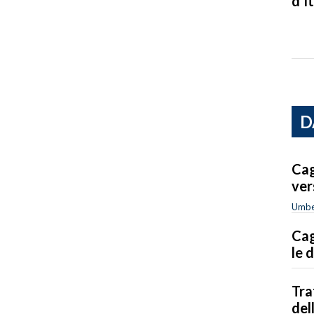
d’It
D
Cag
ver
Umbe
Cag
le 
Tra
del