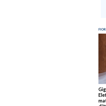
FIOR
Gig
Ele
mat