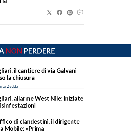
ria
A
NON
PERDERE
liari, il cantiere di via Galvani
so la chiusura
rto Zedda
liari, allarme West Nile: iniziate
disinfestazioni
ffico di clandestini, il dirigente
la Mobile: «Prima