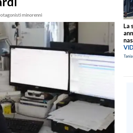
ardi
protagonisti minorenni
La 
ann
nas
VI
Tani