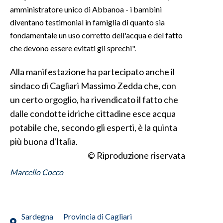
amministratore unico di Abbanoa - i bambini
INFO AZIENDE
diventano testimonial in famiglia di quanto sia
fondamentale un uso corretto dell'acqua e del fatto
ABBONATI
che devono essere evitati gli sprechi".
ANNUNCI
NECROLOGI
Alla manifestazione ha partecipato anche il
PUBBLICITÀ
sindaco di Cagliari Massimo Zedda che, con
SPIAGGE
un certo orgoglio, ha rivendicato il fatto che
dalle condotte idriche cittadine esce acqua
STORE
potabile che, secondo gli esperti, è la quinta
più buona d'Italia.
© Riproduzione riservata
Marcello Cocco
Sardegna
Provincia di Cagliari