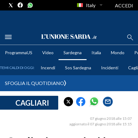
Italy
ACCEDI
METEO
ProgrammaUS
Video
Sardegna
Italia
Mondo
Po
COMUNI AL VOTO
Incendi
Sos Sardegna
Incidenti
Cagli
TEMI CALDI DI OGGI:
VIDEO
SFOGLIA IL QUOTIDIANO
FOTO
CAGLIARI
CRONACA SARDEGNA
CAGLIARI
07 giugno 2018 alle 15:07
PROVINCIA DI CAGLIARI
aggiornato il 07 giugno 2018 alle 15:15
SULCIS IGLESIENTE