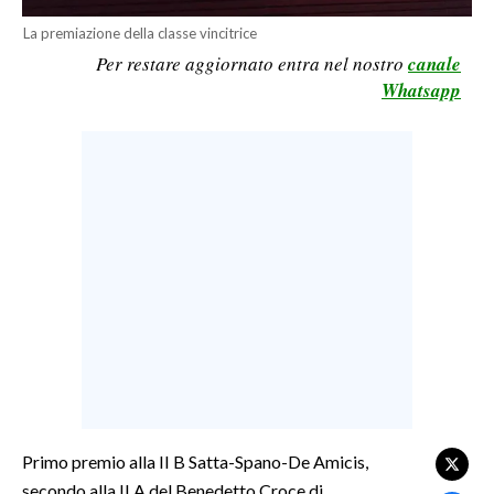
LAVORO
La premiazione della classe vincitrice
Per restare aggiornato entra nel nostro
canale
BANDI
Whatsapp
SPORT IN SARDEGNA
SPORT
RISULTATI E CLASSIFICHE
CALCIO
CALCIO REGIONALE
BASKET
VOLLEY
MOTORI
TENNIS
ALTRI SPORT
Primo premio alla II B Satta-Spano-De Amicis,
secondo alla II A del Benedetto Croce di
CULTURA