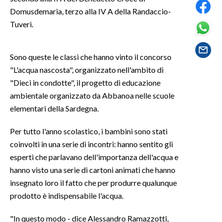
Domusdemaria, terzo alla IV A della Randaccio-
SPETTACOLI
Tuveri.
GOSSIP
Sono queste le classi che hanno vinto il concorso
"L'acqua nascosta", organizzato nell'ambito di
SALUTE
"Dieci in condotte", il progetto di educazione
SARDEGNA TURISMO
ambientale organizzato da Abbanoa nelle scuole
elementari della Sardegna.
SARDI NEL MONDO
Per tutto l'anno scolastico, i bambini sono stati
NOTIZIE
coinvolti in una serie di incontri: hanno sentito gli
EVENTI
esperti che parlavano dell'importanza dell'acqua e
hanno visto una serie di cartoni animati che hanno
#CARAUNIONE
insegnato loro il fatto che per produrre qualunque
prodotto è indispensabile l'acqua.
3 MINUTI CON
"In questo modo - dice Alessandro Ramazzotti,
INSULARITÀ