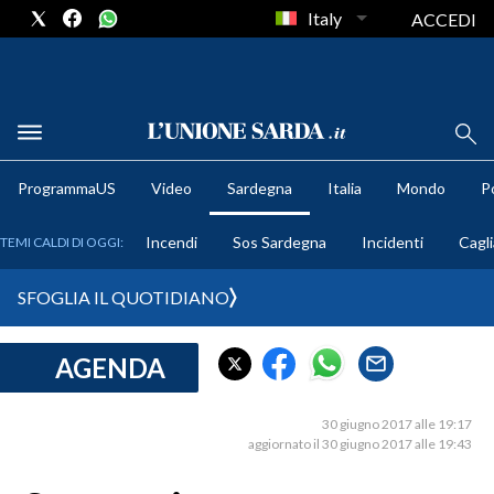
Italy
ACCEDI
METEO
ProgrammaUS
Video
Sardegna
Italia
Mondo
Po
COMUNI AL VOTO
Incendi
Sos Sardegna
Incidenti
Cagli
TEMI CALDI DI OGGI:
VIDEO
SFOGLIA IL QUOTIDIANO
FOTO
AGENDA
CRONACA SARDEGNA
CAGLIARI
30 giugno 2017 alle 19:17
PROVINCIA DI CAGLIARI
aggiornato il 30 giugno 2017 alle 19:43
SULCIS IGLESIENTE