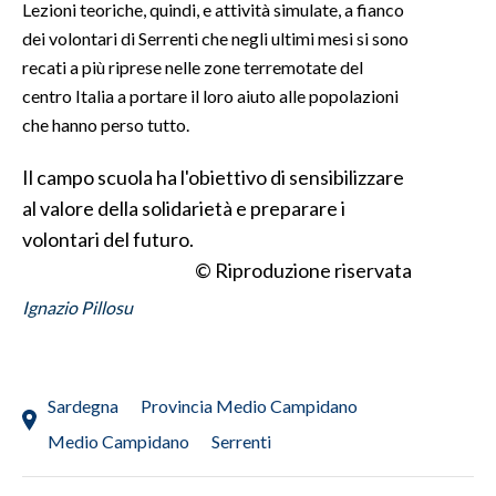
Lezioni teoriche, quindi, e attività simulate, a fianco
dei volontari di Serrenti che negli ultimi mesi si sono
INFO AZIENDE
recati a più riprese nelle zone terremotate del
ABBONATI
centro Italia a portare il loro aiuto alle popolazioni
ANNUNCI
che hanno perso tutto.
NECROLOGI
Il campo scuola ha l'obiettivo di sensibilizzare
PUBBLICITÀ
al valore della solidarietà e preparare i
SPIAGGE
volontari del futuro.
STORE
© Riproduzione riservata
Ignazio Pillosu
Sardegna
Provincia Medio Campidano
Medio Campidano
Serrenti