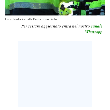
LAVORO
BANDI
Un volontario della Protezione civile
Per restare aggiornato entra nel nostro
canale
SPORT IN SARDEGNA
Whatsapp
SPORT
RISULTATI E CLASSIFICHE
CALCIO
CALCIO REGIONALE
BASKET
VOLLEY
MOTORI
TENNIS
ALTRI SPORT
CULTURA