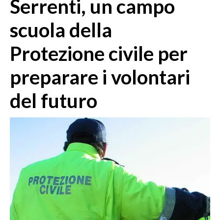
Serrenti, un campo
MEDIO CAMPIDANO
ORISTANO E PROVINCIA
scuola della
SASSARI E PROVINCIA
Protezione civile per
GALLURA
NUORO E PROVINCIA
preparare i volontari
OGLIASTRA
AGENDA
del futuro
CRONACA
ITALIA
MONDO
POLITICA
ECONOMIA
SERVIZI ALLE IMPRESE