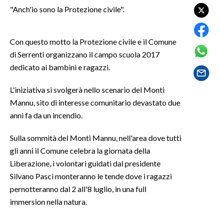
"Anch'io sono la Protezione civile".
SPETTACOLI
Con questo motto la Protezione civile e il Comune
GOSSIP
di Serrenti organizzano il campo scuola 2017
dedicato ai bambini e ragazzi.
SALUTE
L'iniziativa si svolgerà nello scenario del Monti
SARDEGNA TURISMO
Mannu, sito di interesse comunitario devastato due
anni fa da un incendio.
SARDI NEL MONDO
NOTIZIE
Sulla sommità del Monti Mannu, nell'area dove tutti
EVENTI
gli anni il Comune celebra la giornata della
Liberazione, i volontari guidati dal presidente
#CARAUNIONE
Silvano Pasci monteranno le tende dove i ragazzi
pernotteranno dal 2 all'8 luglio, in una full
3 MINUTI CON
immersion nella natura.
INSULARITÀ