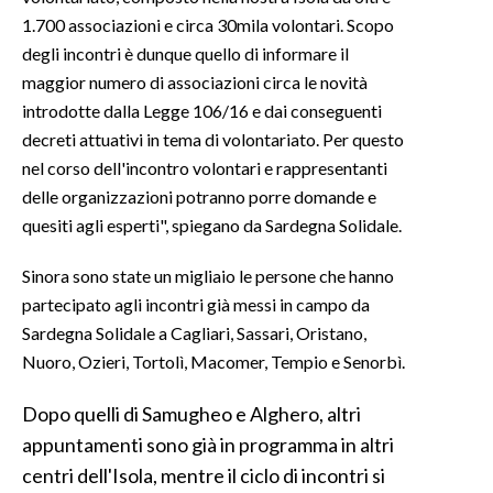
1.700 associazioni e circa 30mila volontari. Scopo
INFO AZIENDE
degli incontri è dunque quello di informare il
maggior numero di associazioni circa le novità
ABBONATI
introdotte dalla Legge 106/16 e dai conseguenti
ANNUNCI
decreti attuativi in tema di volontariato. Per questo
NECROLOGI
nel corso dell'incontro volontari e rappresentanti
PUBBLICITÀ
delle organizzazioni potranno porre domande e
SPIAGGE
quesiti agli esperti", spiegano da Sardegna Solidale.
STORE
Sinora sono state un migliaio le persone che hanno
partecipato agli incontri già messi in campo da
Sardegna Solidale a Cagliari, Sassari, Oristano,
Nuoro, Ozieri, Tortolì, Macomer, Tempio e Senorbì.
Dopo quelli di Samugheo e Alghero, altri
appuntamenti sono già in programma in altri
centri dell'Isola, mentre il ciclo di incontri si