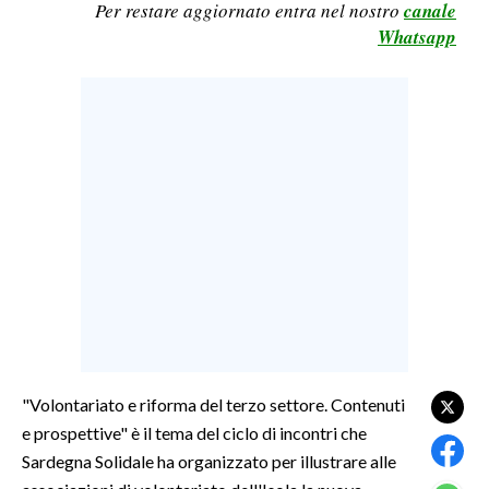
Per restare aggiornato entra nel nostro
canale
LAVORO
Whatsapp
BANDI
SPORT IN SARDEGNA
SPORT
RISULTATI E CLASSIFICHE
CALCIO
CALCIO REGIONALE
BASKET
VOLLEY
MOTORI
TENNIS
"Volontariato e riforma del terzo settore. Contenuti
e prospettive" è il tema del ciclo di incontri che
ALTRI SPORT
Sardegna Solidale ha organizzato per illustrare alle
CULTURA