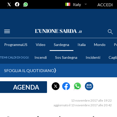
Italy
ACCEDI
METEO
ProgrammaUS
Video
Sardegna
Italia
Mondo
Po
COMUNI AL VOTO
Incendi
Sos Sardegna
Incidenti
Cagli
TEMI CALDI DI OGGI:
VIDEO
SFOGLIA IL QUOTIDIANO
FOTO
AGENDA
CRONACA SARDEGNA
CAGLIARI
13 novembre 2017 alle 19:22
PROVINCIA DI CAGLIARI
aggiornato il 13 novembre 2017 alle 20:42
SULCIS IGLESIENTE