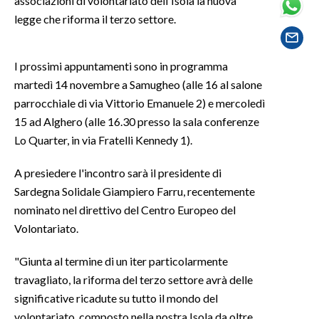
associazioni di volontariato dell'Isola la nuova
legge che riforma il terzo settore.
SPETTACOLI
I prossimi appuntamenti sono in programma
GOSSIP
martedì 14 novembre a Samugheo (alle 16 al salone
SALUTE
parrocchiale di via Vittorio Emanuele 2) e mercoledì
15 ad Alghero (alle 16.30 presso la sala conferenze
SARDEGNA TURISMO
Lo Quarter, in via Fratelli Kennedy 1).
SARDI NEL MONDO
A presiedere l'incontro sarà il presidente di
Sardegna Solidale Giampiero Farru, recentemente
NOTIZIE
nominato nel direttivo del Centro Europeo del
EVENTI
Volontariato.
#CARAUNIONE
"Giunta al termine di un iter particolarmente
travagliato, la riforma del terzo settore avrà delle
3 MINUTI CON
significative ricadute su tutto il mondo del
INSULARITÀ
volontariato, composto nella nostra Isola da oltre