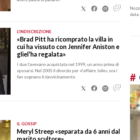
Nozze
data 
L’INDISCREZIONE
«Brad Pitt ha ricomprato la villa in
cui ha vissuto con Jennifer Aniston e
gliel’ha regalata»
I due l’avevano acquistata nel 1999, un anno prima di
sposarsi. Nel 2005 il divorzio per «l’affaire Jolie», ora i
#
fan sognano il riavvicinamento
IL GOSSIP
Meryl Streep «separata da 6 anni dal
marito scultore»