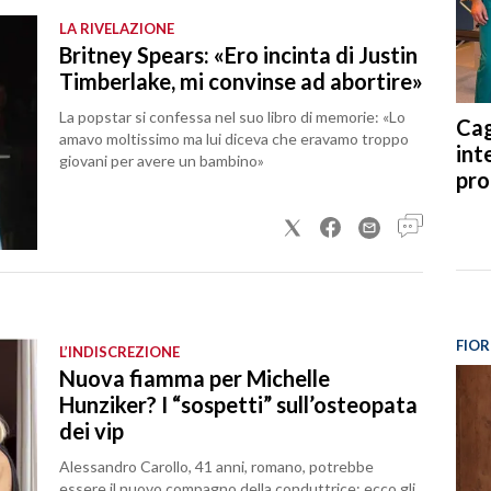
LA RIVELAZIONE
Britney Spears: «Ero incinta di Justin
Timberlake, mi convinse ad abortire»
La popstar si confessa nel suo libro di memorie: «Lo
Cag
amavo moltissimo ma lui diceva che eravamo troppo
int
giovani per avere un bambino»
pro
FIOR
L’INDISCREZIONE
Nuova fiamma per Michelle
Hunziker? I “sospetti” sull’osteopata
dei vip
Alessandro Carollo, 41 anni, romano, potrebbe
essere il nuovo compagno della conduttrice: ecco gli