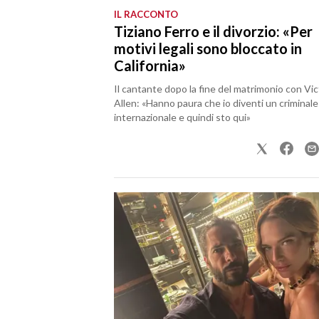
IL RACCONTO
Tiziano Ferro e il divorzio: «Per
SPETTACOLI
motivi legali sono bloccato in
California»
GOSSIP
Il cantante dopo la fine del matrimonio con Vic
SALUTE
Allen: «Hanno paura che io diventi un criminale
internazionale e quindi sto qui»
SARDEGNA TURISMO
SARDI NEL MONDO
NOTIZIE
EVENTI
#CARAUNIONE
3 MINUTI CON
INSULARITÀ