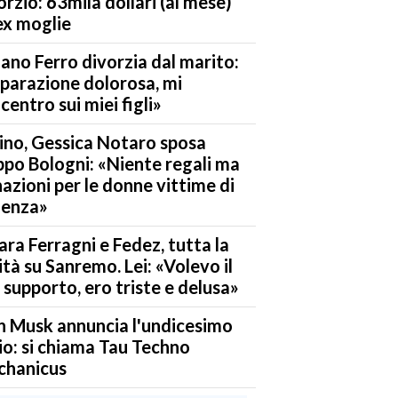
orzio: 63mila dollari (al mese)
’ex moglie
iano Ferro divorzia dal marito:
parazione dolorosa, mi
centro sui miei figli»
ino, Gessica Notaro sposa
ippo Bologni: «Niente regali ma
azioni per le donne vittime di
lenza»
ara Ferragni e Fedez, tutta la
ità su Sanremo. Lei: «Volevo il
 supporto, ero triste e delusa»
n Musk annuncia l'undicesimo
lio: si chiama Tau Techno
chanicus