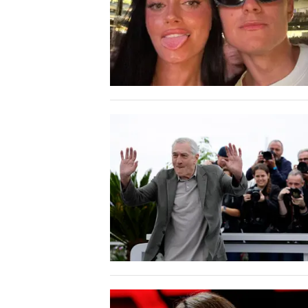
MEDIO CAMPIDANO
ORISTANO E PROVINCIA
SASSARI E PROVINCIA
GALLURA
NUORO E PROVINCIA
OGLIASTRA
AGENDA
CRONACA
ITALIA
MONDO
POLITICA
ECONOMIA
SERVIZI ALLE IMPRESE