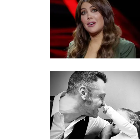
LAVORO
BANDI
SPORT IN SARDEGNA
SPORT
RISULTATI E CLASSIFICHE
CALCIO
CALCIO REGIONALE
BASKET
VOLLEY
MOTORI
TENNIS
ALTRI SPORT
CULTURA