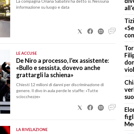
div
La compagna Oriana Sabatini ha detto sì. Nessuna
all
informazione su luogo e data
Tiz
«Se
con
Tor
LE ACCUSE
Fil
De Niro a processo, l’ex assistente:
don
«Bullo e sessista, dovevo anche
vio
grattargli la schiena»
Chi
Chiesti 12 milioni di danni per discriminazione di
ver
genere. Il divo in aula perde le staffe: «Tutte
suo
sciocchezze»
Elo
fig
Me
LA RIVELAZIONE