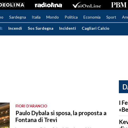
eo
Sardegna
Italia
Mondo
Politica
Economia
Sport
An
I:
Incendi
Sos Sardegna
Incidenti
Cagliari Calcio
D
I F
FIORI D’ARANCIO
«Be
Paulo Dybala si sposa, la proposta a
Fontana di Trevi
Kev