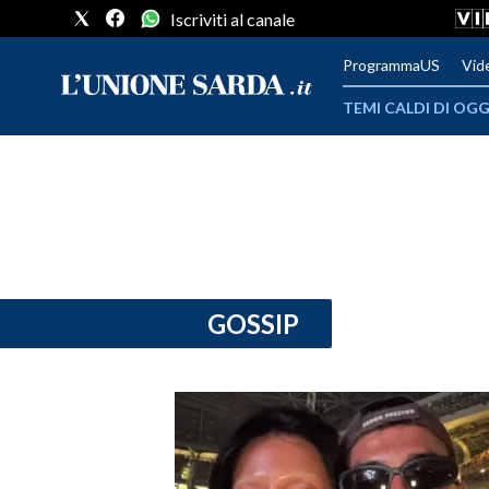
Iscriviti al canale
ProgrammaUS
Vid
TEMI CALDI DI OGG
METEO
COMUNI AL VOTO
VIDEO
FOTO
GOSSIP
CRONACA SARDEGNA
CAGLIARI
PROVINCIA DI CAGLIARI
SULCIS IGLESIENTE