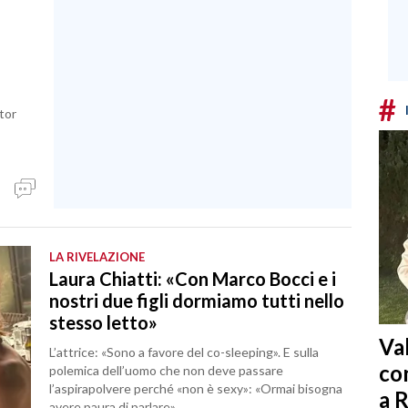
#
tor
LA RIVELAZIONE
Laura Chiatti: «Con Marco Bocci e i
nostri due figli dormiamo tutti nello
stesso letto»
Va
L’attrice: «Sono a favore del co-sleeping». E sulla
co
polemica dell’uomo che non deve passare
l’aspirapolvere perché «non è sexy»: «Ormai bisogna
a 
avere paura di parlare»