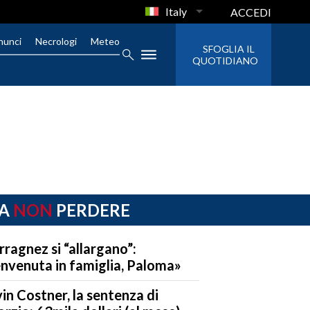
Italy
ACCEDI
nunci
Necrologi
Meteo
SFOGLIA IL
QUOTIDIANO
A
NON
PERDERE
erragnez si “allargano”:
nvenuta in famiglia, Paloma»
in Costner, la sentenza di