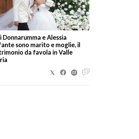
i Donnarumma e Alessia
fante sono marito e moglie, il
rimonio da favola in Valle
ria