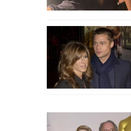
INFO AZIENDE
ABBONATI
ANNUNCI
NECROLOGI
PUBBLICITÀ
SPIAGGE
STORE