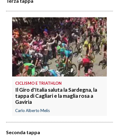
Terza tappa
INFO AZIENDE
ABBONATI
ANNUNCI
NECROLOGI
PUBBLICITÀ
SPIAGGE
STORE
CICLISMO E TRIATHLON
Il Giro d'Italia saluta la Sardegna, la
tappa di Cagliari e la maglia rosa a
Gaviria
Carlo Alberto Melis
Seconda tappa