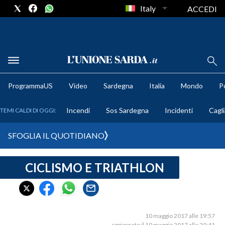
Italy
ACCEDI
METEO
ProgrammaUS
Video
Sardegna
Italia
Mondo
Po
COMUNI AL VOTO
Incendi
Sos Sardegna
Incidenti
Cagli
TEMI CALDI DI OGGI:
VIDEO
SFOGLIA IL QUOTIDIANO
FOTO
CICLISMO E TRIATHLON
CRONACA SARDEGNA
CAGLIARI
PROVINCIA DI CAGLIARI
SULCIS IGLESIENTE
10 maggio 2017 alle 19:57
aggiornato il 10 maggio 2017 alle 20:41