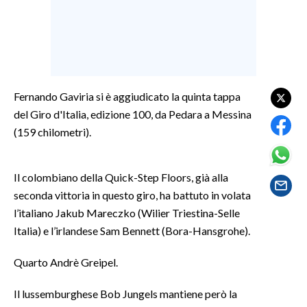
LAVORO
BANDI
SPORT IN SARDEGNA
Fernando Gaviria si è aggiudicato la quinta tappa
SPORT
del Giro d'Italia, edizione 100, da Pedara a Messina
RISULTATI E CLASSIFICHE
(159 chilometri).
CALCIO
CALCIO REGIONALE
Il colombiano della Quick-Step Floors, già alla
BASKET
seconda vittoria in questo giro, ha battuto in volata
VOLLEY
l’italiano Jakub Mareczko (Wilier Triestina-Selle
MOTORI
Italia) e l’irlandese Sam Bennett (Bora-Hansgrohe).
TENNIS
Quarto Andrè Greipel.
ALTRI SPORT
Il lussemburghese Bob Jungels mantiene però la
CULTURA