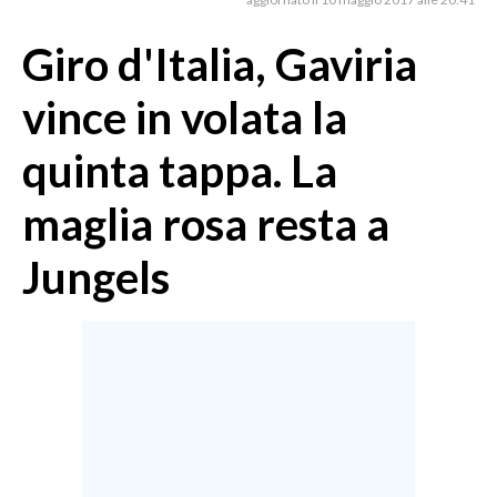
MEDIO CAMPIDANO
ORISTANO E PROVINCIA
Giro d'Italia, Gaviria
SASSARI E PROVINCIA
vince in volata la
GALLURA
NUORO E PROVINCIA
quinta tappa. La
OGLIASTRA
maglia rosa resta a
AGENDA
Jungels
CRONACA
ITALIA
MONDO
POLITICA
ECONOMIA
SERVIZI ALLE IMPRESE