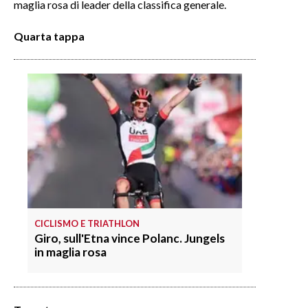
maglia rosa di leader della classifica generale.
SPETTACOLI
Quarta tappa
GOSSIP
SALUTE
SARDEGNA TURISMO
SARDI NEL MONDO
NOTIZIE
EVENTI
CICLISMO E TRIATHLON
Giro, sull'Etna vince Polanc. Jungels
#CARAUNIONE
in maglia rosa
3 MINUTI CON
INSULARITÀ