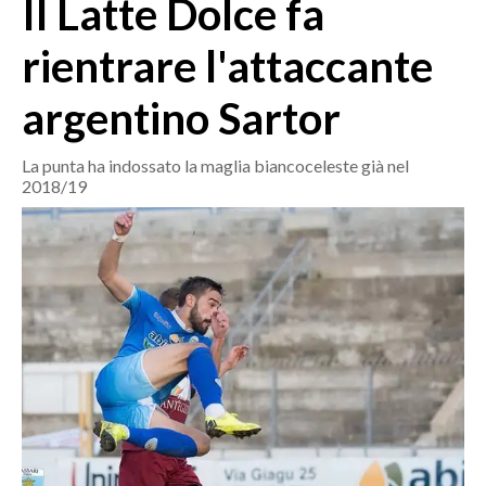
Il Latte Dolce fa
MEDIO CAMPIDANO
ORISTANO E PROVINCIA
rientrare l'attaccante
SASSARI E PROVINCIA
argentino Sartor
GALLURA
NUORO E PROVINCIA
La punta ha indossato la maglia biancoceleste già nel
OGLIASTRA
2018/19
AGENDA
CRONACA
ITALIA
MONDO
POLITICA
ECONOMIA
SERVIZI ALLE IMPRESE