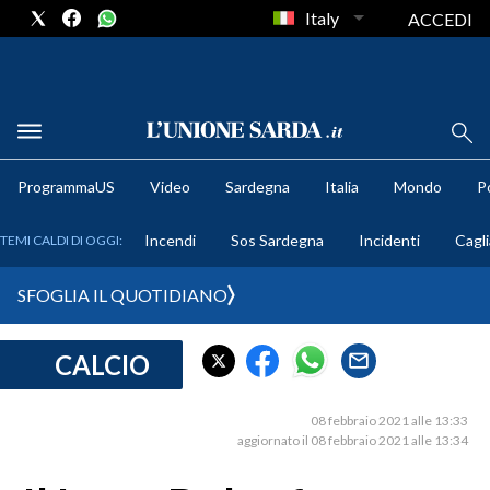
Italy
ACCEDI
METEO
ProgrammaUS
Video
Sardegna
Italia
Mondo
Po
COMUNI AL VOTO
Incendi
Sos Sardegna
Incidenti
Cagli
TEMI CALDI DI OGGI:
VIDEO
SFOGLIA IL QUOTIDIANO
FOTO
CALCIO
CRONACA SARDEGNA
CAGLIARI
08 febbraio 2021 alle 13:33
PROVINCIA DI CAGLIARI
aggiornato il 08 febbraio 2021 alle 13:34
SULCIS IGLESIENTE