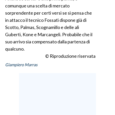
comunque una scelta di mercato
INFO AZIENDE
sorprendente per certi versi se si pensa che
ABBONATI
in attacco il tecnico Fossati dispone già di
Scotto, Palmas, Scognamillo e delle ali
ANNUNCI
Guberti, Kone e Marcangeli. Probabile che il
NECROLOGI
suo arrivo sia compensato dalla partenza di
PUBBLICITÀ
qualcuno.
SPIAGGE
© Riproduzione riservata
STORE
Giampiero Marras