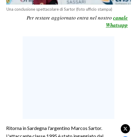
LAVORO
Una conclusione spettacolare di Sartor (foto ufficio stampa)
Per restare aggiornato entra nel nostro
canale
BANDI
Whatsapp
SPORT IN SARDEGNA
SPORT
RISULTATI E CLASSIFICHE
CALCIO
CALCIO REGIONALE
BASKET
VOLLEY
MOTORI
TENNIS
ALTRI SPORT
Ritorna in Sardegna l'argentino Marcos Sartor.
L'attaccante classe 1995 è stato ingaggiato dal
CULTURA