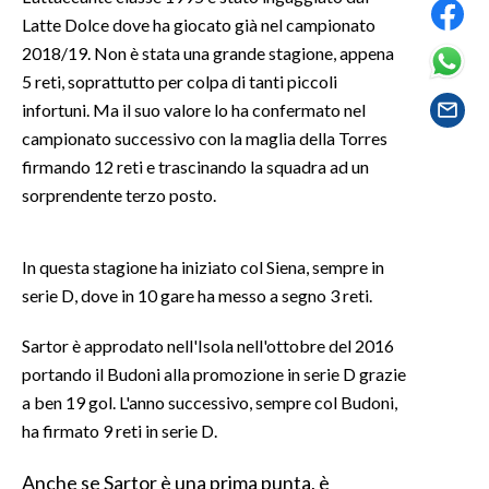
Latte Dolce dove ha giocato già nel campionato
SPETTACOLI
2018/19. Non è stata una grande stagione, appena
5 reti, soprattutto per colpa di tanti piccoli
GOSSIP
infortuni. Ma il suo valore lo ha confermato nel
campionato successivo con la maglia della Torres
SALUTE
firmando 12 reti e trascinando la squadra ad un
sorprendente terzo posto.
SARDEGNA TURISMO
SARDI NEL MONDO
In questa stagione ha iniziato col Siena, sempre in
NOTIZIE
serie D, dove in 10 gare ha messo a segno 3 reti.
EVENTI
Sartor è approdato nell'Isola nell'ottobre del 2016
portando il Budoni alla promozione in serie D grazie
#CARAUNIONE
a ben 19 gol. L'anno successivo, sempre col Budoni,
ha firmato 9 reti in serie D.
3 MINUTI CON
Anche se Sartor è una prima punta, è
INSULARITÀ