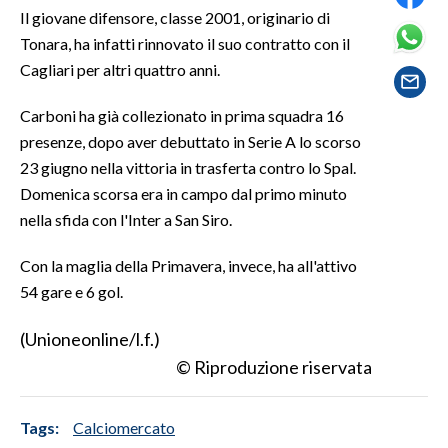
Il giovane difensore, classe 2001, originario di
Tonara, ha infatti rinnovato il suo contratto con il
SPETTACOLI
Cagliari per altri quattro anni.
GOSSIP
Carboni ha già collezionato in prima squadra 16
SALUTE
presenze, dopo aver debuttato in Serie A lo scorso
23 giugno nella vittoria in trasferta contro lo Spal.
SARDEGNA TURISMO
Domenica scorsa era in campo dal primo minuto
nella sfida con l'Inter a San Siro.
SARDI NEL MONDO
Con la maglia della Primavera, invece, ha all'attivo
NOTIZIE
54 gare e 6 gol.
EVENTI
(Unioneonline/l.f.)
#CARAUNIONE
© Riproduzione riservata
3 MINUTI CON
Tags:
Calciomercato
INSULARITÀ