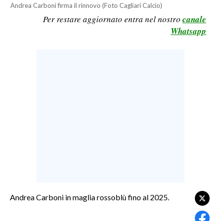
Andrea Carboni firma il rinnovo (Foto Cagliari Calcio)
LAVORO
Per restare aggiornato entra nel nostro
canale
BANDI
Whatsapp
SPORT IN SARDEGNA
SPORT
RISULTATI E CLASSIFICHE
CALCIO
CALCIO REGIONALE
BASKET
VOLLEY
MOTORI
TENNIS
ALTRI SPORT
Andrea Carboni in maglia rossoblù fino al 2025.
CULTURA