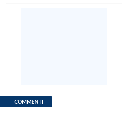
INFO AZIENDE
ABBONATI
ANNUNCI
NECROLOGI
PUBBLICITÀ
SPIAGGE
STORE
COMMENTI