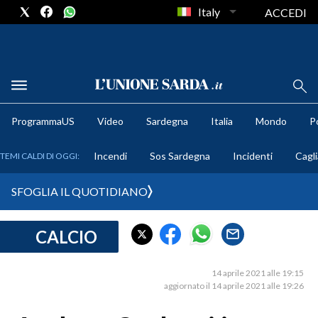
Italy
ACCEDI
METEO
ProgrammaUS
Video
Sardegna
Italia
Mondo
Po
COMUNI AL VOTO
Incendi
Sos Sardegna
Incidenti
Cagli
TEMI CALDI DI OGGI:
VIDEO
SFOGLIA IL QUOTIDIANO
FOTO
CALCIO
CRONACA SARDEGNA
CAGLIARI
14 aprile 2021 alle 19:15
PROVINCIA DI CAGLIARI
aggiornato il 14 aprile 2021 alle 19:26
SULCIS IGLESIENTE