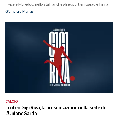
Il vice è Mureddu, nello staff anche gli ex portieri Garau e Pinna
Giampiero Marras
CALCIO
Trofeo Gigi Riva, la presentazione nella sede de
L’Unione Sarda