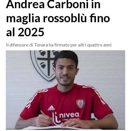
Andrea Carboni in
MEDIO CAMPIDANO
ORISTANO E PROVINCIA
maglia rossoblù fino
SASSARI E PROVINCIA
al 2025
GALLURA
NUORO E PROVINCIA
Il difensore di Tonara ha firmato per altri quattro anni
OGLIASTRA
AGENDA
CRONACA
ITALIA
MONDO
POLITICA
ECONOMIA
SERVIZI ALLE IMPRESE