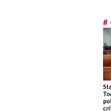
#
Sta
To
po
cri