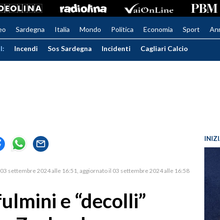
eo
Sardegna
Italia
Mondo
Politica
Economia
Sport
An
I:
Incendi
Sos Sardegna
Incidenti
Cagliari Calcio
INIZ
03 settembre 2024 alle 16:51
aggiornato il 03 settembre 2024 alle 16:58
ulmini e “decolli”