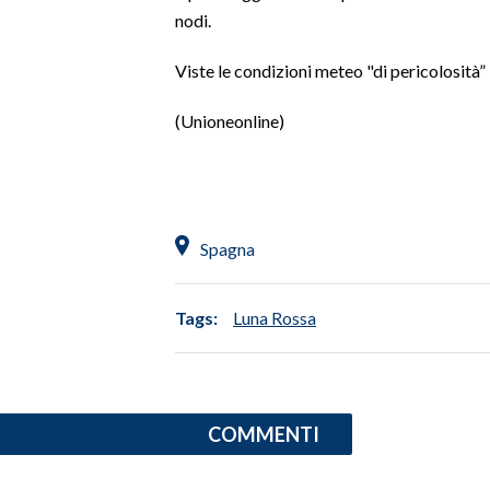
nodi.
SPETTACOLI
Viste le condizioni meteo "di pericolosità”
GOSSIP
(Unioneonline)
SALUTE
SARDEGNA TURISMO
Spagna
SARDI NEL MONDO
NOTIZIE
Tags:
Luna Rossa
EVENTI
#CARAUNIONE
3 MINUTI CON
COMMENTI
INSULARITÀ