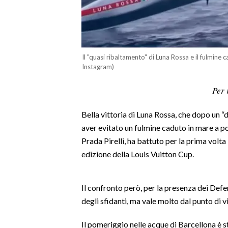
LAVORO
BANDI
SPORT IN SARDEGNA
Il "quasi ribaltamento" di Luna Rossa e il fulmine 
Instagram)
SPORT
Per 
RISULTATI E CLASSIFICHE
CALCIO
Bella vittoria di Luna Rossa, che dopo un “de
CALCIO REGIONALE
aver evitato un fulmine caduto in mare a 
Prada Pirelli, ha battuto per la prima vol
BASKET
edizione della Louis Vuitton Cup.
VOLLEY
MOTORI
TENNIS
Il confronto però, per la presenza dei Defe
degli sfidanti, ma vale molto dal punto di v
ALTRI SPORT
Il pomeriggio nelle acque di Barcellona è 
CULTURA