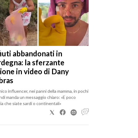
iuti abbandonati in
rdegna: la sferzante
ione in video di Dany
bras
mico influencer, nei panni della mamma, in pochi
ndi manda un messaggio chiaro: «E poco
a che siate sardi o continentali»