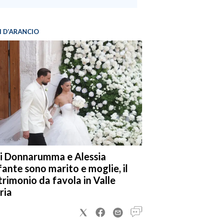
I D’ARANCIO
i Donnarumma e Alessia
fante sono marito e moglie, il
rimonio da favola in Valle
ria