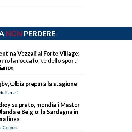
A
NON
PERDERE
entina Vezzali al Forte Village:
amo la roccaforte dello sport
liano»
by, Olbia prepara la stagione
io Burruni
key su prato, mondiali Master
Olanda e Belgio: la Sardegna in
ma linea
o Capponi