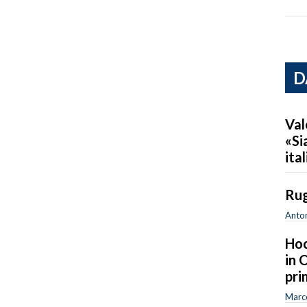
D
Val
«Si
ita
Rug
Anton
Hoc
in 
pri
Marc