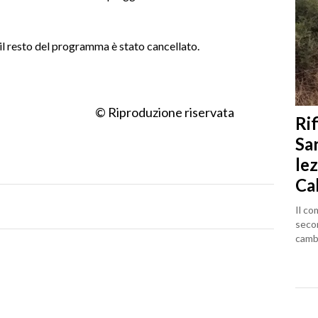
 il resto del programma è stato cancellato.
© Riproduzione riservata
Rif
Sa
lez
Ca
Il co
seco
cambi