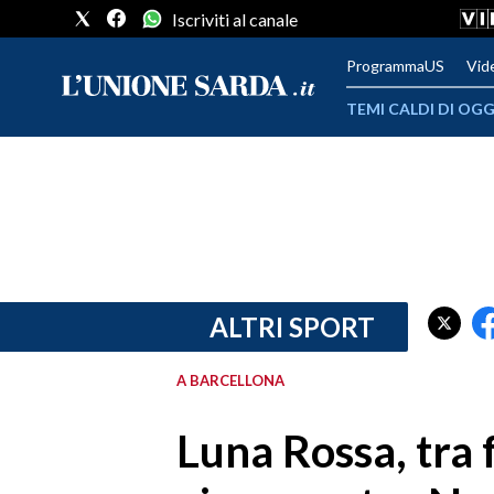
Iscriviti al canale
ProgrammaUS
Vid
TEMI CALDI DI OGG
METEO
COMUNI AL VOTO
VIDEO
FOTO
ALTRI SPORT
CRONACA SARDEGNA
A BARCELLONA
CAGLIARI
Luna Rossa, tra f
PROVINCIA DI CAGLIARI
SULCIS IGLESIENTE