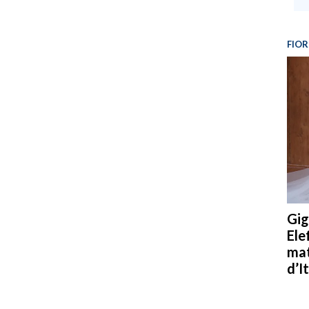
FIOR
Gig
Ele
mat
d’It