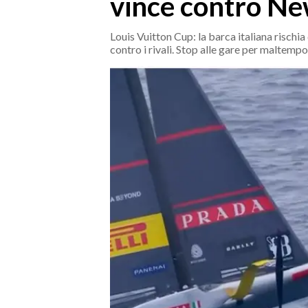
vince contro N
MEDIO CAMPIDANO
ORISTANO E PROVINCIA
Louis Vuitton Cup: la barca italiana rischia 
SASSARI E PROVINCIA
contro i rivali. Stop alle gare per maltempo
GALLURA
NUORO E PROVINCIA
OGLIASTRA
AGENDA
CRONACA
ITALIA
MONDO
POLITICA
ECONOMIA
SERVIZI ALLE IMPRESE