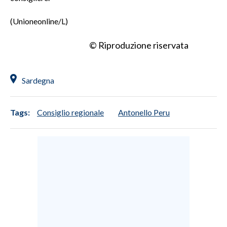
(Unioneonline/L)
INFO AZIENDE
ABBONATI
© Riproduzione riservata
ANNUNCI
NECROLOGI
Sardegna
PUBBLICITÀ
SPIAGGE
Tags:
Consiglio regionale
Antonello Peru
STORE