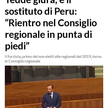
MEDIO CAMPIDANO
sostituto di Peru:
ORISTANO E PROVINCIA
SASSARI E PROVINCIA
“Rientro nel Consiglio
GALLURA
regionale in punta di
NUORO E PROVINCIA
OGLIASTRA
piedi”
AGENDA
Il forzista, primo dei non eletti alle regionali del 2019, torna
CRONACA
in Consiglio regionale
ITALIA
MONDO
POLITICA
ECONOMIA
SERVIZI ALLE IMPRESE