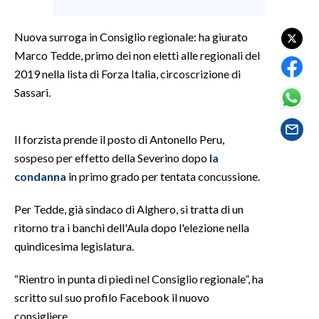
SPETTACOLI
Nuova surroga in Consiglio regionale: ha giurato
Marco Tedde, primo dei non eletti alle regionali del
GOSSIP
2019 nella lista di Forza Italia, circoscrizione di
Sassari.
SALUTE
SARDEGNA TURISMO
Il forzista prende il posto di Antonello Peru,
sospeso per effetto della Severino dopo
la
SARDI NEL MONDO
condanna
in primo grado per tentata concussione.
NOTIZIE
Per Tedde, già sindaco di Alghero, si tratta di un
EVENTI
ritorno tra i banchi dell'Aula dopo l'elezione nella
quindicesima legislatura.
#CARAUNIONE
“Rientro in punta di piedi nel Consiglio regionale”, ha
3 MINUTI CON
scritto sul suo profilo Facebook il nuovo
INSULARITÀ
consigliere.