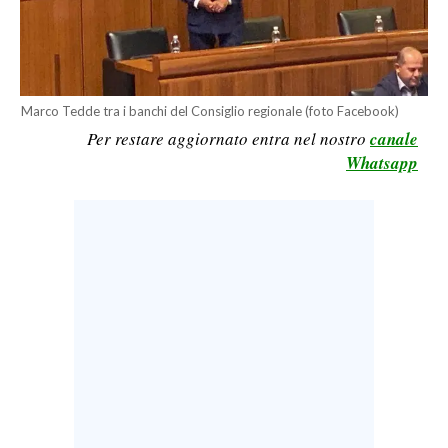
LAVORO
BANDI
SPORT IN SARDEGNA
Marco Tedde tra i banchi del Consiglio regionale (foto Facebook)
Per restare aggiornato entra nel nostro
canale
SPORT
Whatsapp
RISULTATI E CLASSIFICHE
CALCIO
CALCIO REGIONALE
BASKET
VOLLEY
MOTORI
TENNIS
ALTRI SPORT
CULTURA