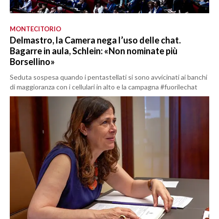
MONTECITORIO
Delmastro, la Camera nega l’uso delle chat.
Bagarre in aula, Schlein: «Non nominate più
Borsellino»
Seduta sospesa quando i pentastellati si sono avvicinati ai banchi
di maggioranza con i cellulari in alto e la campagna #fuorilechat