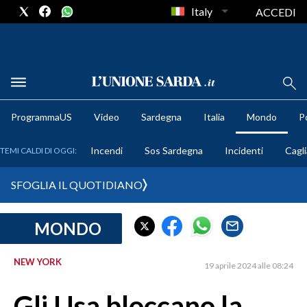
Italy
ACCEDI
METEO
ProgrammaUS
Video
Sardegna
Italia
Mondo
Po
COMUNI AL VOTO
Incendi
Sos Sardegna
Incidenti
Cagli
TEMI CALDI DI OGGI:
VIDEO
SFOGLIA IL QUOTIDIANO
FOTO
MONDO
CRONACA SARDEGNA
CAGLIARI
NEW YORK
19 aprile 2024 alle 08:24
PROVINCIA DI CAGLIARI
SULCIS IGLESIENTE
Gli Usa bloccano la