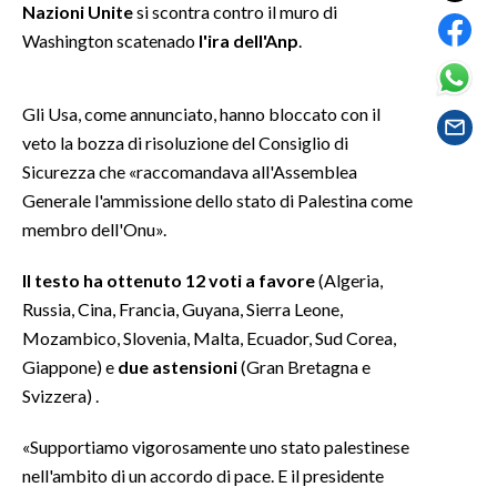
Nazioni Unite
si scontra contro il muro di
Washington scatenado
l'ira dell'Anp
.
SPETTACOLI
GOSSIP
Gli Usa, come annunciato, hanno bloccato con il
veto la bozza di risoluzione del Consiglio di
SALUTE
Sicurezza che «raccomandava all'Assemblea
Generale l'ammissione dello stato di Palestina come
SARDEGNA TURISMO
membro dell'Onu».
SARDI NEL MONDO
Il testo ha ottenuto 12 voti a favore
(Algeria,
NOTIZIE
Russia, Cina, Francia, Guyana, Sierra Leone,
EVENTI
Mozambico, Slovenia, Malta, Ecuador, Sud Corea,
Giappone) e
due astensioni
(Gran Bretagna e
#CARAUNIONE
Svizzera) .
3 MINUTI CON
«Supportiamo vigorosamente uno stato palestinese
nell'ambito di un accordo di pace. E il presidente
INSULARITÀ