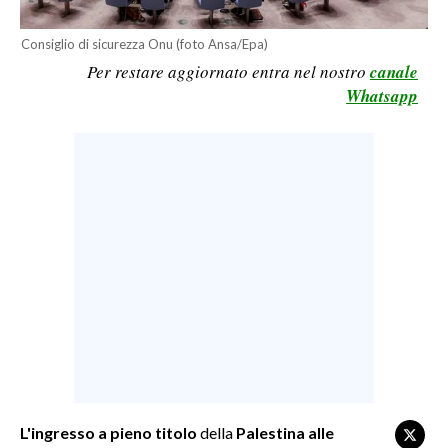
LAVORO
Consiglio di sicurezza Onu (foto Ansa/Epa)
BANDI
Per restare aggiornato entra nel nostro
canale
Whatsapp
SPORT IN SARDEGNA
SPORT
RISULTATI E CLASSIFICHE
CALCIO
CALCIO REGIONALE
BASKET
VOLLEY
MOTORI
TENNIS
ALTRI SPORT
L'ingresso a pieno titolo
della
Palestina alle
CULTURA