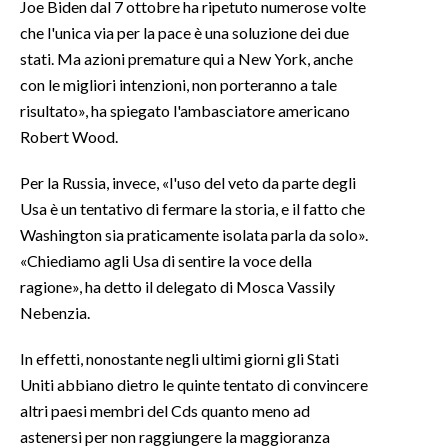
Joe Biden dal 7 ottobre ha ripetuto numerose volte
che l'unica via per la pace è una soluzione dei due
INFO AZIENDE
stati. Ma azioni premature qui a New York, anche
ABBONATI
con le migliori intenzioni, non porteranno a tale
ANNUNCI
risultato», ha spiegato l'ambasciatore americano
Robert Wood.
NECROLOGI
PUBBLICITÀ
Per la Russia, invece, «l'uso del veto da parte degli
SPIAGGE
Usa è un tentativo di fermare la storia, e il fatto che
STORE
Washington sia praticamente isolata parla da solo».
«Chiediamo agli Usa di sentire la voce della
ragione», ha detto il delegato di Mosca Vassily
Nebenzia.
In effetti, nonostante negli ultimi giorni gli Stati
Uniti abbiano dietro le quinte tentato di convincere
altri paesi membri del Cds quanto meno ad
astenersi per non raggiungere la maggioranza