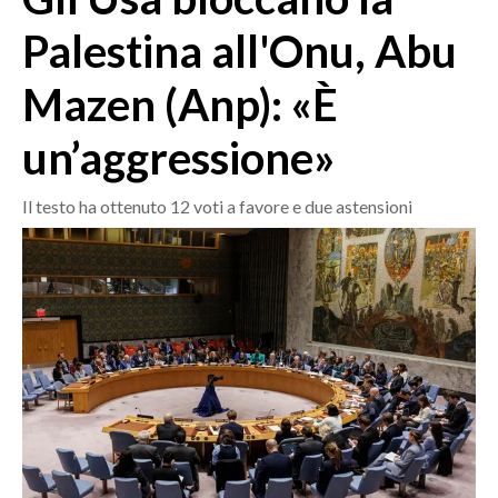
MEDIO CAMPIDANO
Palestina all'Onu, Abu
ORISTANO E PROVINCIA
SASSARI E PROVINCIA
Mazen (Anp): «È
GALLURA
un’aggressione»
NUORO E PROVINCIA
OGLIASTRA
Il testo ha ottenuto 12 voti a favore e due astensioni
AGENDA
CRONACA
ITALIA
MONDO
POLITICA
ECONOMIA
SERVIZI ALLE IMPRESE