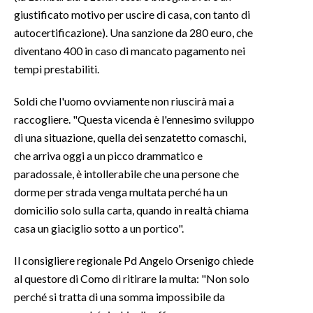
giustificato motivo per uscire di casa, con tanto di
INFO AZIENDE
autocertificazione). Una sanzione da 280 euro, che
diventano 400 in caso di mancato pagamento nei
ABBONATI
tempi prestabiliti.
ANNUNCI
NECROLOGI
Soldi che l'uomo ovviamente non riuscirà mai a
PUBBLICITÀ
raccogliere. "Questa vicenda è l'ennesimo sviluppo
di una situazione, quella dei senzatetto comaschi,
SPIAGGE
che arriva oggi a un picco drammatico e
STORE
paradossale, è intollerabile che una persone che
dorme per strada venga multata perché ha un
domicilio solo sulla carta, quando in realtà chiama
casa un giaciglio sotto a un portico".
Il consigliere regionale Pd Angelo Orsenigo chiede
al questore di Como di ritirare la multa: "Non solo
perché si tratta di una somma impossibile da