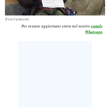
LAVORO
BANDI
(Foto Facebook)
Per restare aggiornato entra nel nostro
canale
SPORT IN SARDEGNA
Whatsapp
SPORT
RISULTATI E CLASSIFICHE
CALCIO
CALCIO REGIONALE
BASKET
VOLLEY
MOTORI
TENNIS
ALTRI SPORT
CULTURA