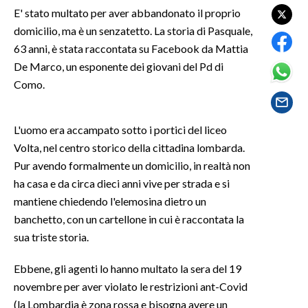
E' stato multato per aver abbandonato il proprio
domicilio, ma è un senzatetto. La storia di Pasquale,
SPETTACOLI
63 anni, è stata raccontata su Facebook da Mattia
GOSSIP
De Marco, un esponente dei giovani del Pd di
Como.
SALUTE
L'uomo era accampato sotto i portici del liceo
SARDEGNA TURISMO
Volta, nel centro storico della cittadina lombarda.
SARDI NEL MONDO
Pur avendo formalmente un domicilio, in realtà non
ha casa e da circa dieci anni vive per strada e si
NOTIZIE
mantiene chiedendo l'elemosina dietro un
EVENTI
banchetto, con un cartellone in cui è raccontata la
sua triste storia.
#CARAUNIONE
Ebbene, gli agenti lo hanno multato la sera del 19
3 MINUTI CON
novembre per aver violato le restrizioni ant-Covid
(la Lombardia è zona rossa e bisogna avere un
INSULARITÀ