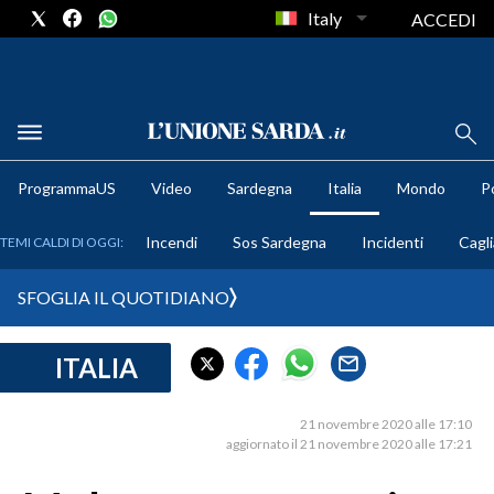
Italy
ACCEDI
METEO
ProgrammaUS
Video
Sardegna
Italia
Mondo
Po
COMUNI AL VOTO
Incendi
Sos Sardegna
Incidenti
Cagli
TEMI CALDI DI OGGI:
VIDEO
SFOGLIA IL QUOTIDIANO
FOTO
ITALIA
CRONACA SARDEGNA
CAGLIARI
21 novembre 2020 alle 17:10
PROVINCIA DI CAGLIARI
aggiornato il 21 novembre 2020 alle 17:21
SULCIS IGLESIENTE