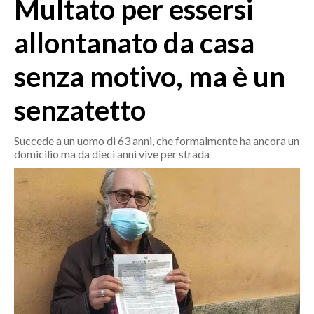
Multato per essersi
MEDIO CAMPIDANO
ORISTANO E PROVINCIA
allontanato da casa
SASSARI E PROVINCIA
senza motivo, ma è un
GALLURA
NUORO E PROVINCIA
senzatetto
OGLIASTRA
AGENDA
Succede a un uomo di 63 anni, che formalmente ha ancora un
domicilio ma da dieci anni vive per strada
CRONACA
ITALIA
MONDO
POLITICA
ECONOMIA
SERVIZI ALLE IMPRESE