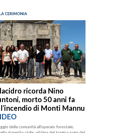
LA CERIMONIA
llacidro ricorda Nino
ntoni, morto 50 anni fa
ll’incendio di Monti Mannu
IDEO
ggio della comunità all’operaio forestale,
lia al merito civile, vittima del tragico rogo del