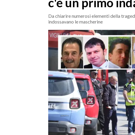
c'è un primo in
MEDIO CAMPIDANO
ORISTANO E PROVINCIA
Da chiarire numerosi elementi della tragedia
SASSARI E PROVINCIA
indossavano le mascherine
GALLURA
NUORO E PROVINCIA
OGLIASTRA
AGENDA
CRONACA
ITALIA
MONDO
POLITICA
ECONOMIA
SERVIZI ALLE IMPRESE