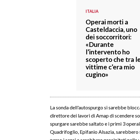
ITALIA
INFO AZIENDE
Operai morti a
ABBONATI
Casteldaccia, uno
ANNUNCI
dei soccorritori:
NECROLOGI
«Durante
l’intervento ho
PUBBLICITÀ
scoperto che tra l
SPIAGGE
vittime c’era mio
STORE
cugino»
La sonda dell'autospurgo si sarebbe blocca
direttore dei lavori di Amap di scendere so
spurgare sarebbe saltato e i primi 3 operai,
Quadrifoglio, Epifanio Alsazia, sarebbero s
perso i sensi e sarebbero precipitati nella 