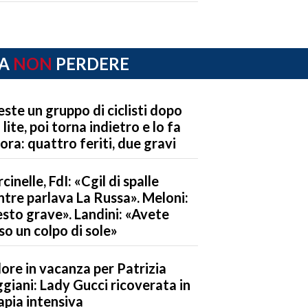
A
NON
PERDERE
este un gruppo di ciclisti dopo
 lite, poi torna indietro e lo fa
ora: quattro feriti, due gravi
cinelle, FdI: «Cgil di spalle
tre parlava La Russa». Meloni:
sto grave». Landini: «Avete
so un colpo di sole»
ore in vacanza per Patrizia
giani: Lady Gucci ricoverata in
apia intensiva