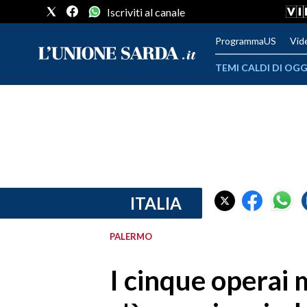
Iscriviti al canale
ProgrammaUS
Vid
TEMI CALDI DI OGG
METEO
COMUNI AL VOTO
VIDEO
FOTO
ITALIA
CRONACA SARDEGNA
PALERMO
CAGLIARI
I cinque operai 
PROVINCIA DI CAGLIARI
SULCIS IGLESIENTE