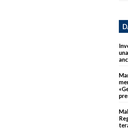
D
Inv
una
anc
Mar
men
«Ge
pre
Mal
Reg
ter