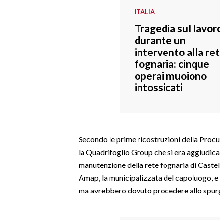
ITALIA
SPETTACOLI
Tragedia sul lavor
durante un
GOSSIP
intervento alla re
fognaria: cinque
SALUTE
operai muoiono
intossicati
SARDEGNA TURISMO
SARDI NEL MONDO
NOTIZIE
Secondo le prime ricostruzioni della Procu
EVENTI
la Quadrifoglio Group che si era aggiudicat
manutenzione della rete fognaria di Casteld
#CARAUNIONE
Amap, la municipalizzata del capoluogo, e
ma avrebbero dovuto procedere allo spurgo
3 MINUTI CON
INSULARITÀ