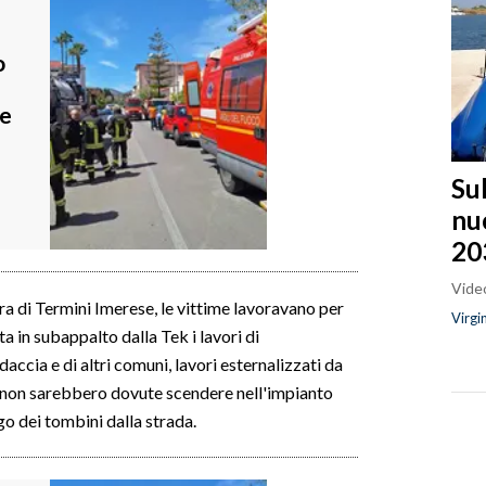
o
te
Sul
nu
20
Video
ra di Termini Imerese, le vittime lavoravano per
Virgi
a in subappalto dalla Tek i lavori di
accia e di altri comuni, lavori esternalizzati da
 non sarebbero dovute scendere nell'impianto
 dei tombini dalla strada.