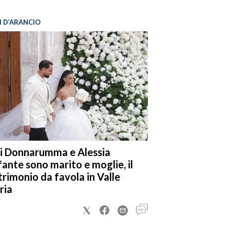
I D’ARANCIO
i Donnarumma e Alessia
fante sono marito e moglie, il
rimonio da favola in Valle
ria