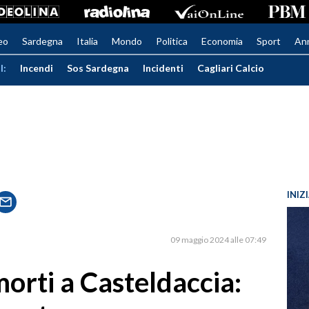
eo
Sardegna
Italia
Mondo
Politica
Economia
Sport
An
I:
Incendi
Sos Sardegna
Incidenti
Cagliari Calcio
INIZ
09 maggio 2024 alle 07:49
morti a Casteldaccia: