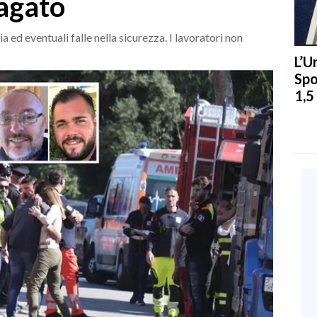
dagato
 ed eventuali falle nella sicurezza. I lavoratori non
L’U
Spo
1,5