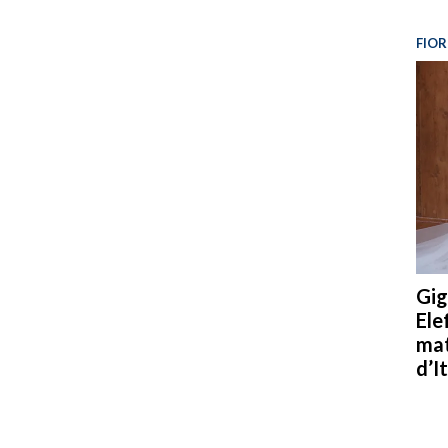
FIOR
Gig
Ele
mat
d’It