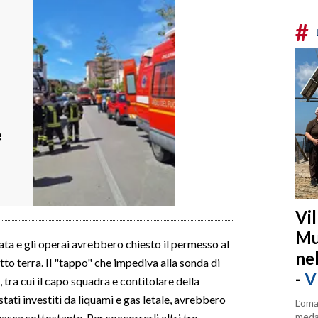
#
e
Vi
Mu
ta e gli operai avrebbero chiesto il permesso al
ne
tto terra. Il "tappo" che impediva alla sonda di
-
V
 tra cui il capo squadra e contitolare della
tati investiti da liquami e gas letale, avrebbero
L’oma
medag
vasca sottostante. Per soccorrerli altri tre