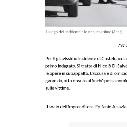
LAVORO
BANDI
SPORT IN SARDEGNA
Il luogo dell'incidente e le cinque vittime (Ansa)
SPORT
Per 
RISULTATI E CLASSIFICHE
Per il gravissimo incidente di Casteldaccia,
CALCIO
primo indagato. Si tratta di Nicolò Di Salvo,
CALCIO REGIONALE
le opere in subappalto. L'accusa è di omici
BASKET
garanzia, atto dovuto affinché possa nomi
VOLLEY
sulle vittime.
MOTORI
TENNIS
Il socio dell’imprenditore, Epifanio Alsazia,
ALTRI SPORT
CULTURA