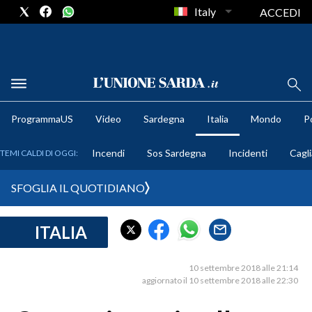
Italy
ACCEDI
METEO
ProgrammaUS
Video
Sardegna
Italia
Mondo
Po
COMUNI AL VOTO
Incendi
Sos Sardegna
Incidenti
Cagli
TEMI CALDI DI OGGI:
VIDEO
SFOGLIA IL QUOTIDIANO
FOTO
ITALIA
CRONACA SARDEGNA
CAGLIARI
10 settembre 2018 alle 21:14
PROVINCIA DI CAGLIARI
aggiornato il 10 settembre 2018 alle 22:30
SULCIS IGLESIENTE