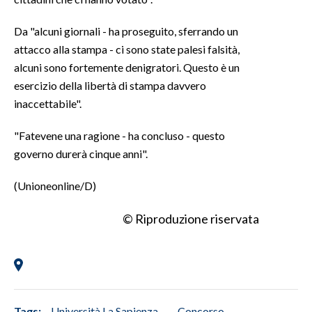
INFO AZIENDE
Da "alcuni giornali - ha proseguito, sferrando un
attacco alla stampa - ci sono state palesi falsità,
ABBONATI
alcuni sono fortemente denigratori. Questo è un
ANNUNCI
esercizio della libertà di stampa davvero
NECROLOGI
inaccettabile".
PUBBLICITÀ
"Fatevene una ragione - ha concluso - questo
SPIAGGE
governo durerà cinque anni".
STORE
(Unioneonline/D)
© Riproduzione riservata
Tags:
Università La Sapienza
Concorso