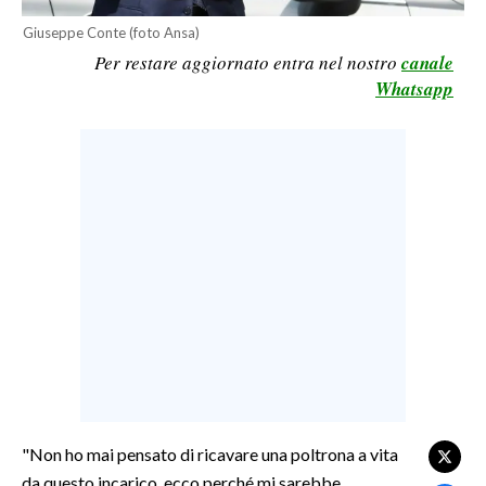
LAVORO
Giuseppe Conte (foto Ansa)
Per restare aggiornato entra nel nostro
canale
BANDI
Whatsapp
SPORT IN SARDEGNA
SPORT
RISULTATI E CLASSIFICHE
CALCIO
CALCIO REGIONALE
BASKET
VOLLEY
MOTORI
TENNIS
ALTRI SPORT
"Non ho mai pensato di ricavare una poltrona a vita
da questo incarico, ecco perché mi sarebbe
CULTURA