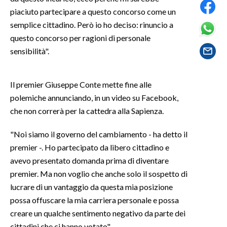
piaciuto partecipare a questo concorso come un
SPETTACOLI
semplice cittadino. Però io ho deciso: rinuncio a
questo concorso per ragioni di personale
GOSSIP
sensibilità".
SALUTE
Il premier Giuseppe Conte mette fine alle
SARDEGNA TURISMO
polemiche annunciando, in un video su Facebook,
che non correrà per la cattedra alla Sapienza.
SARDI NEL MONDO
"Noi siamo il governo del cambiamento - ha detto il
NOTIZIE
premier -. Ho partecipato da libero cittadino e
EVENTI
avevo presentato domanda prima di diventare
premier. Ma non voglio che anche solo il sospetto di
#CARAUNIONE
lucrare di un vantaggio da questa mia posizione
possa offuscare la mia carriera personale e possa
3 MINUTI CON
creare un qualche sentimento negativo da parte dei
INSULARITÀ
cittadini che ci hanno votato".