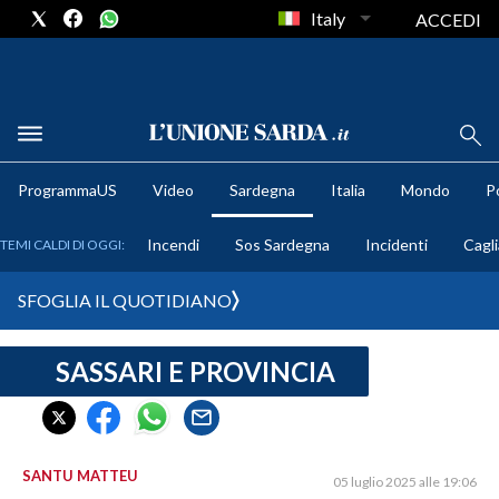
Italy
ACCEDI
METEO
ProgrammaUS
Video
Sardegna
Italia
Mondo
Po
COMUNI AL VOTO
Incendi
Sos Sardegna
Incidenti
Cagli
TEMI CALDI DI OGGI:
VIDEO
SFOGLIA IL QUOTIDIANO
FOTO
SASSARI E PROVINCIA
CRONACA SARDEGNA
CAGLIARI
PROVINCIA DI CAGLIARI
SULCIS IGLESIENTE
SANTU MATTEU
05 luglio 2025 alle 19:06