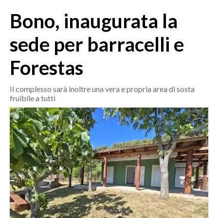
MEDIO CAMPIDANO
Bono, inaugurata la
ORISTANO E PROVINCIA
SASSARI E PROVINCIA
sede per barracelli e
GALLURA
Forestas
NUORO E PROVINCIA
OGLIASTRA
Il complesso sarà inoltre una vera e propria area di sosta
AGENDA
fruibile a tutti
CRONACA
ITALIA
MONDO
POLITICA
ECONOMIA
SERVIZI ALLE IMPRESE