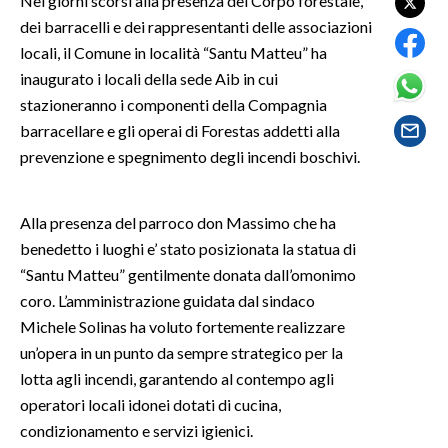
Nei giorni scorsi alla presenza del Corpo forestale,
dei barracelli e dei rappresentanti delle associazioni
SPETTACOLI
locali, il Comune in località “Santu Matteu” ha
inaugurato i locali della sede Aib in cui
GOSSIP
stazioneranno i componenti della Compagnia
barracellare e gli operai di Forestas addetti alla
SALUTE
prevenzione e spegnimento degli incendi boschivi.
SARDEGNA TURISMO
Alla presenza del parroco don Massimo che ha
SARDI NEL MONDO
benedetto i luoghi e’ stato posizionata la statua di
NOTIZIE
“Santu Matteu” gentilmente donata dall’omonimo
EVENTI
coro. L’amministrazione guidata dal sindaco
Michele Solinas ha voluto fortemente realizzare
#CARAUNIONE
un’opera in un punto da sempre strategico per la
lotta agli incendi, garantendo al contempo agli
3 MINUTI CON
operatori locali idonei dotati di cucina,
condizionamento e servizi igienici.
INSULARITÀ