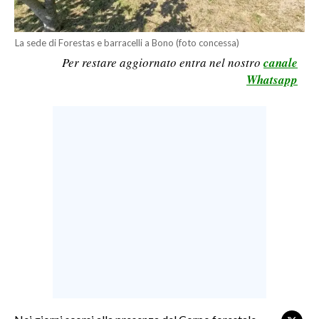
LAVORO
BANDI
La sede di Forestas e barracelli a Bono (foto concessa)
Per restare aggiornato entra nel nostro
canale
SPORT IN SARDEGNA
Whatsapp
SPORT
RISULTATI E CLASSIFICHE
CALCIO
CALCIO REGIONALE
BASKET
VOLLEY
MOTORI
TENNIS
ALTRI SPORT
CULTURA