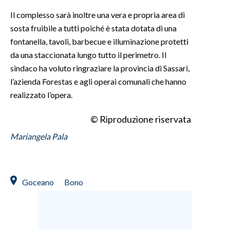
Il complesso sarà inoltre una vera e propria area di
INFO AZIENDE
sosta fruibile a tutti poiché è stata dotata di una
ABBONATI
fontanella, tavoli, barbecue e illuminazione protetti
da una staccionata lungo tutto il perimetro. Il
ANNUNCI
sindaco ha voluto ringraziare la provincia di Sassari,
NECROLOGI
l’azienda Forestas e agli operai comunali che hanno
PUBBLICITÀ
realizzato l’opera.
SPIAGGE
STORE
© Riproduzione riservata
Mariangela Pala
Goceano
Bono