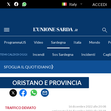
Italy
ACCEDI
METEO
ProgrammaUS
Video
Sardegna
Italia
Mondo
Po
COMUNI AL VOTO
Incendi
Sos Sardegna
Incidenti
Cagli
TEMI CALDI DI OGGI:
VIDEO
SFOGLIA IL QUOTIDIANO
FOTO
ORISTANO E PROVINCIA
CRONACA SARDEGNA
CAGLIARI
PROVINCIA DI CAGLIARI
SULCIS IGLESIENTE
16 dicembre 2022 alle 20:08
TRAFFICO DEVIATO
aggiornato il 16 dicembre 2022 alle 20:18