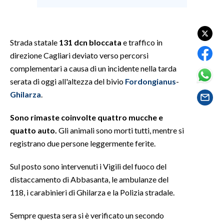
SPETTACOLI
Strada statale
131 dcn bloccata
e traffico in
GOSSIP
direzione Cagliari deviato verso percorsi
complementari a causa di un incidente nella tarda
SALUTE
serata di oggi all'altezza del bivio
Fordongianus
-
Ghilarza
.
SARDEGNA TURISMO
Sono rimaste coinvolte quattro mucche e
SARDI NEL MONDO
quatto auto.
Gli animali sono morti tutti, mentre si
NOTIZIE
registrano due persone leggermente ferite.
EVENTI
Sul posto sono intervenuti i Vigili del fuoco del
#CARAUNIONE
distaccamento di Abbasanta, le ambulanze del
118, i carabinieri di Ghilarza e la Polizia stradale.
3 MINUTI CON
Sempre questa sera si è verificato un secondo
INSULARITÀ