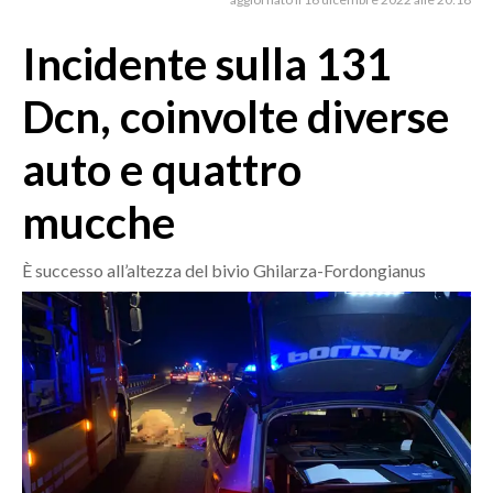
MEDIO CAMPIDANO
ORISTANO E PROVINCIA
Incidente sulla 131
SASSARI E PROVINCIA
Dcn, coinvolte diverse
GALLURA
NUORO E PROVINCIA
auto e quattro
OGLIASTRA
mucche
AGENDA
CRONACA
È successo all’altezza del bivio Ghilarza-Fordongianus
ITALIA
MONDO
POLITICA
ECONOMIA
SERVIZI ALLE IMPRESE