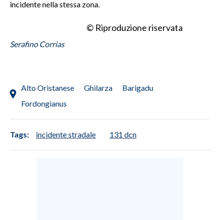
incidente nella stessa zona.
INFO AZIENDE
© Riproduzione riservata
ABBONATI
Serafino Corrias
ANNUNCI
NECROLOGI
PUBBLICITÀ
Alto Oristanese
Ghilarza
Barigadu
SPIAGGE
Fordongianus
STORE
Tags:
incidente stradale
131 dcn