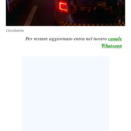
LAVORO
BANDI
L'incidente
SPORT IN SARDEGNA
Per restare aggiornato entra nel nostro
canale
Whatsapp
SPORT
RISULTATI E CLASSIFICHE
CALCIO
CALCIO REGIONALE
BASKET
VOLLEY
MOTORI
TENNIS
ALTRI SPORT
CULTURA