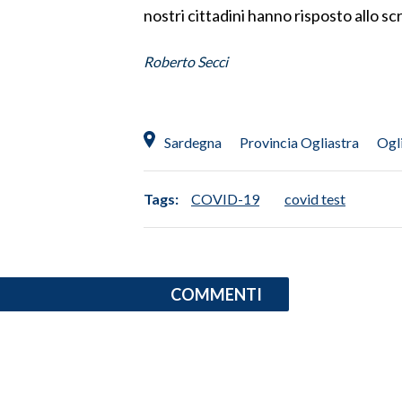
nostri cittadini hanno risposto allo sc
SPETTACOLI
Roberto Secci
GOSSIP
SALUTE
Sardegna
Provincia Ogliastra
Ogl
SARDEGNA TURISMO
Tags:
COVID-19
covid test
SARDI NEL MONDO
NOTIZIE
EVENTI
COMMENTI
#CARAUNIONE
3 MINUTI CON
INSULARITÀ