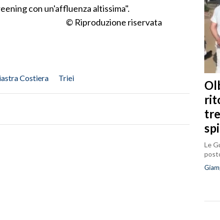
reening con un'affluenza altissima".
© Riproduzione riservata
iastra Costiera
Triei
Olb
ri
tr
sp
Le Gu
posto
Giam