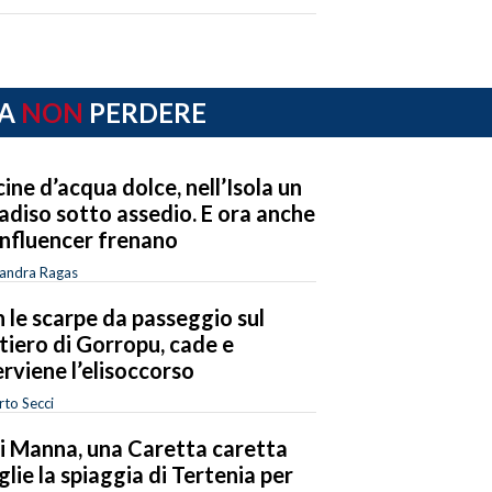
A
NON
PERDERE
cine d’acqua dolce, nell’Isola un
adiso sotto assedio. E ora anche
 influencer frenano
sandra Ragas
 le scarpe da passeggio sul
tiero di Gorropu, cade e
erviene l’elisoccorso
to Secci
i Manna, una Caretta caretta
glie la spiaggia di Tertenia per