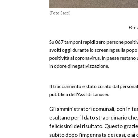
LAVORO
(Foto Secci)
BANDI
Per 
SPORT IN SARDEGNA
Su 867 tamponi rapidi zero persone positive
SPORT
svolti oggi durante lo screening sulla popo
RISULTATI E CLASSIFICHE
positività al coronavirus. In paese restano 
in odore di negativizzazione.
CALCIO
CALCIO REGIONALE
BASKET
Il tracciamento è stato curato dal personal
pubblica dell'Assl di Lanusei.
VOLLEY
MOTORI
Gli amministratori comunali, con in te
TENNIS
esultano per il dato straordinario ch
ALTRI SPORT
felicissimi del risultato. Questo grazi
subito dopo l'impennata dei casi, e ai
CULTURA