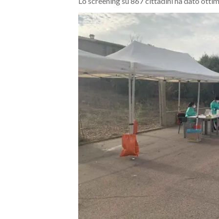
Lo screening su 867 cittadini ha dato ottimi
MEDIO CAMPIDANO
ORISTANO E PROVINCIA
SASSARI E PROVINCIA
GALLURA
NUORO E PROVINCIA
OGLIASTRA
AGENDA
CRONACA
ITALIA
MONDO
POLITICA
ECONOMIA
SERVIZI ALLE IMPRESE