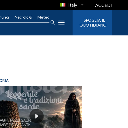
Italy
ACCEDI
nunci
Necrologi
Meteo
SFOGLIA IL
QUOTIDIANO
ORIA