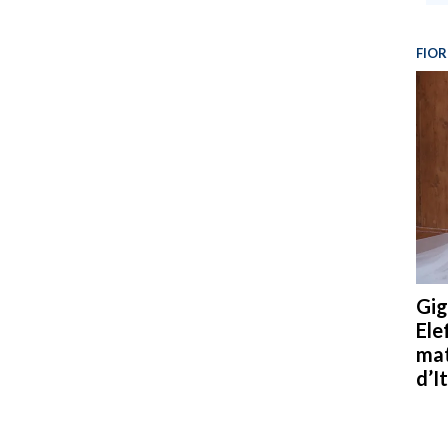
FIOR
Gig
Ele
mat
d’It