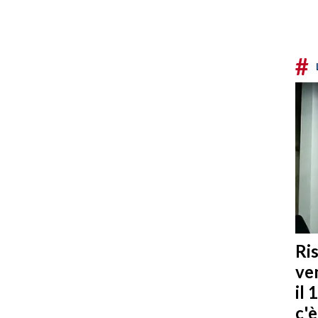
#
Ris
ven
il 
c'