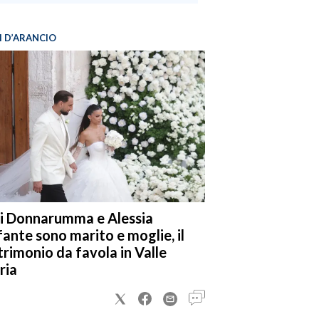
I D’ARANCIO
i Donnarumma e Alessia
fante sono marito e moglie, il
rimonio da favola in Valle
ria