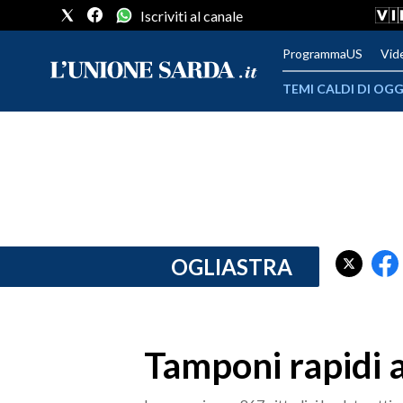
Iscriviti al canale
ProgrammaUS
Vid
TEMI CALDI DI OGG
METEO
COMUNI AL VOTO
VIDEO
FOTO
OGLIASTRA
CRONACA SARDEGNA
CAGLIARI
Tamponi rapidi a 
PROVINCIA DI CAGLIARI
SULCIS IGLESIENTE