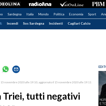
eo
Sardegna
Italia
Mondo
Politica
Economia
Sport
An
I:
Incendi
Sos Sardegna
Incidenti
Cagliari Calcio
EDIT
15 novembre 2020 alle 19:10
aggiornato il 15 novembre 2020 alle 19:11
Triei, tutti negativi