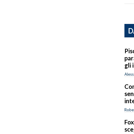
D
Pis
par
gli
Ales
Con
sen
int
Rober
Fox
sce