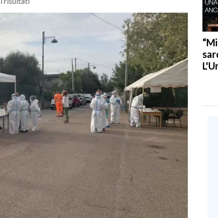
 risultati
“Mi
sar
L'U