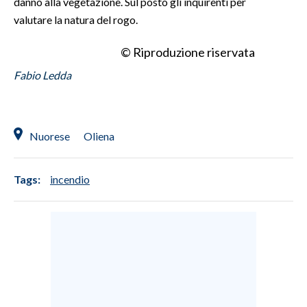
danno alla vegetazione. Sul posto gli inquirenti per
valutare la natura del rogo.
INFO AZIENDE
© Riproduzione riservata
ABBONATI
ANNUNCI
Fabio Ledda
NECROLOGI
PUBBLICITÀ
SPIAGGE
Nuorese
Oliena
STORE
Tags:
incendio