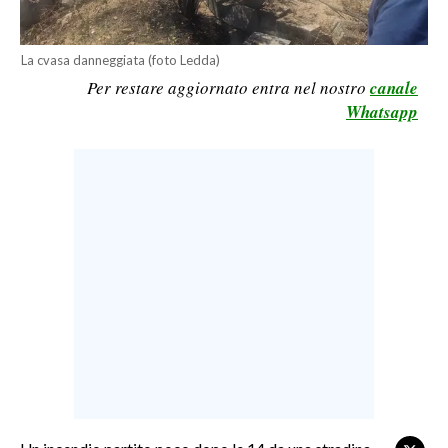
LAVORO
BANDI
La cvasa danneggiata (foto Ledda)
Per restare aggiornato entra nel nostro
canale
SPORT IN SARDEGNA
Whatsapp
SPORT
RISULTATI E CLASSIFICHE
CALCIO
CALCIO REGIONALE
BASKET
VOLLEY
MOTORI
TENNIS
ALTRI SPORT
CULTURA