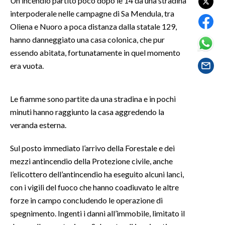
Un incendio partito poco dopo le 14 da una stradina
interpoderale nelle campagne di Sa Mendula, tra
SPETTACOLI
Oliena e Nuoro a poca distanza dalla statale 129,
hanno danneggiato una casa colonica, che pur
GOSSIP
essendo abitata, fortunatamente in quel momento
era vuota.
SALUTE
SARDEGNA TURISMO
Le fiamme sono partite da una stradina e in pochi
minuti hanno raggiunto la casa aggredendo la
SARDI NEL MONDO
veranda esterna.
NOTIZIE
Sul posto immediato l’arrivo della Forestale e dei
EVENTI
mezzi antincendio della Protezione civile, anche
l’elicottero dell’antincendio ha eseguito alcuni lanci,
#CARAUNIONE
con i vigili del fuoco che hanno coadiuvato le altre
3 MINUTI CON
forze in campo concludendo le operazione di
spegnimento. Ingenti i danni all’immobile, limitato il
INSULARITÀ