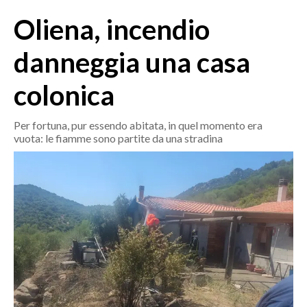
MEDIO CAMPIDANO
Oliena, incendio
ORISTANO E PROVINCIA
SASSARI E PROVINCIA
danneggia una casa
GALLURA
colonica
NUORO E PROVINCIA
OGLIASTRA
Per fortuna, pur essendo abitata, in quel momento era
AGENDA
vuota: le fiamme sono partite da una stradina
CRONACA
ITALIA
MONDO
POLITICA
ECONOMIA
SERVIZI ALLE IMPRESE