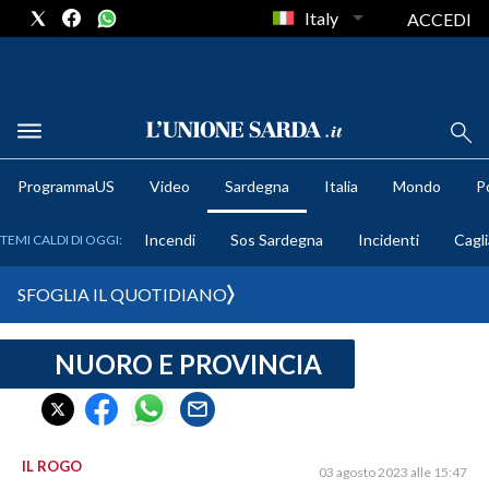
Italy
ACCEDI
METEO
ProgrammaUS
Video
Sardegna
Italia
Mondo
Po
COMUNI AL VOTO
Incendi
Sos Sardegna
Incidenti
Cagli
TEMI CALDI DI OGGI:
VIDEO
SFOGLIA IL QUOTIDIANO
FOTO
NUORO E PROVINCIA
CRONACA SARDEGNA
CAGLIARI
PROVINCIA DI CAGLIARI
SULCIS IGLESIENTE
IL ROGO
03 agosto 2023 alle 15:47