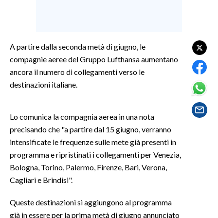
LAVORO
BANDI
A partire dalla seconda metà di giugno, le
SPORT IN SARDEGNA
compagnie aeree del Gruppo Lufthansa aumentano
ancora il numero di collegamenti verso le
SPORT
destinazioni italiane.
RISULTATI E CLASSIFICHE
CALCIO
Lo comunica la compagnia aerea in una nota
CALCIO REGIONALE
precisando che "a partire dal 15 giugno, verranno
BASKET
intensificate le frequenze sulle mete già presenti in
VOLLEY
programma e ripristinati i collegamenti per Venezia,
MOTORI
Bologna, Torino, Palermo, Firenze, Bari, Verona,
TENNIS
Cagliari e Brindisi".
ALTRI SPORT
Queste destinazioni si aggiungono al programma
già in essere per la prima metà di giugno annunciato
CULTURA