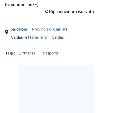
(Unioneonline/F)
INFO AZIENDE
© Riproduzione riservata
ABBONATI
ANNUNCI
Sardegna
Provincia di Cagliari
NECROLOGI
Cagliari e Hinterland
Cagliari
PUBBLICITÀ
SPIAGGE
Tags:
Lufthansa
trasporti
STORE