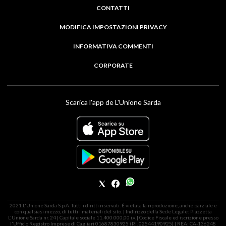
CONTATTI
MODIFICA IMPOSTAZIONI PRIVACY
INFORMATIVA COMMENTI
CORPORATE
Scarica l'app de L'Unione Sarda
2021 L'Unione Sarda S.p.A. Tutti i diritti riservati. É vietata la riproduzione, anche parziale e
con qualsiasi mezzo, di tutti i materiali del sito. | Indirizzo della Sede Legale: Piazzetta
L'Unione Sarda nr. 24 | Capitale sociale 11.400.000,00 i.v. | Codice Fiscale ed iscrizione presso
l'Ufficio Registro Imprese di Cagliari 01687830925 (P.I. 02544190925) | REA: CA-136248