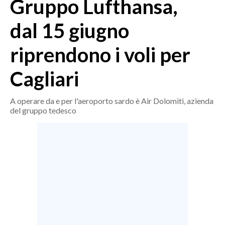
Gruppo Lufthansa,
MEDIO CAMPIDANO
ORISTANO E PROVINCIA
dal 15 giugno
SASSARI E PROVINCIA
riprendono i voli per
GALLURA
NUORO E PROVINCIA
Cagliari
OGLIASTRA
AGENDA
A operare da e per l'aeroporto sardo è Air Dolomiti, azienda
del gruppo tedesco
CRONACA
ITALIA
MONDO
POLITICA
ECONOMIA
SERVIZI ALLE IMPRESE