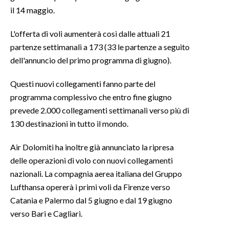
il 14 maggio.
SPETTACOLI
L'offerta di voli aumenterà così dalle attuali 21
partenze settimanali a 173 (33 le partenze a seguito
GOSSIP
dell'annuncio del primo programma di giugno).
SALUTE
Questi nuovi collegamenti fanno parte del
SARDEGNA TURISMO
programma complessivo che entro fine giugno
prevede 2.000 collegamenti settimanali verso più di
SARDI NEL MONDO
130 destinazioni in tutto il mondo.
NOTIZIE
Air Dolomiti ha inoltre già annunciato la ripresa
EVENTI
delle operazioni di volo con nuovi collegamenti
nazionali. La compagnia aerea italiana del Gruppo
#CARAUNIONE
Lufthansa opererà i primi voli da Firenze verso
Catania e Palermo dal 5 giugno e dal 19 giugno
3 MINUTI CON
verso Bari e Cagliari.
INSULARITÀ