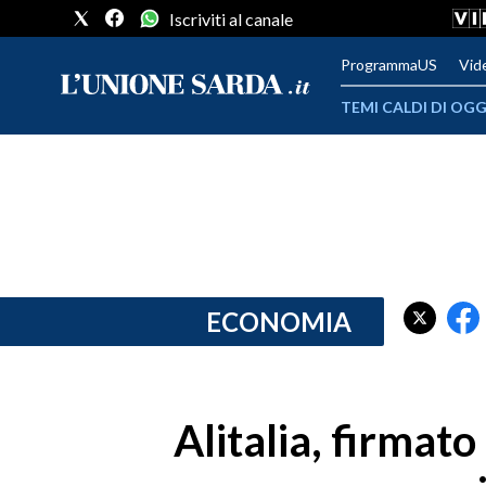
Iscriviti al canale
ProgrammaUS
Vid
TEMI CALDI DI OGG
METEO
COMUNI AL VOTO
VIDEO
FOTO
ECONOMIA
CRONACA SARDEGNA
CAGLIARI
Alitalia, firmato
PROVINCIA DI CAGLIARI
SULCIS IGLESIENTE