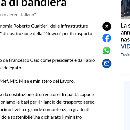
 di bandiera
orto aereo italiano"
La 
conomia Roberto Gualtieri, delle Infrastrutture
ann
ia" di costituzione della "Newco" per il trasporto
nas
VI
Tani
ato da Francesco Caio come presidente e da Fabio
re delegato.
 Mef, Mit, Mise e ministero del Lavoro.
 la costituzione di un vettore di qualità capace
niamo le basi per il rilancio del trasporto aereo
i primo livello e grande competenza in grado di
ido e sostenibile", ha dichiarato il ministro