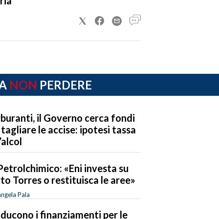
ria
A
NON
PERDERE
buranti, il Governo cerca fondi
 tagliare le accise: ipotesi tassa
’alcol
Petrolchimico: «Eni investa su
to Torres o restituisca le aree»
ngela Pala
riducono i finanziamenti per le