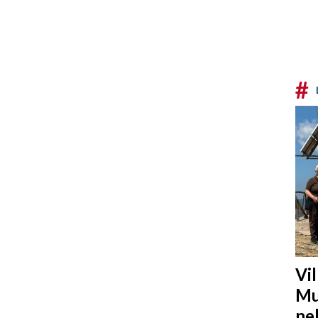
#
Vi
Mu
ne