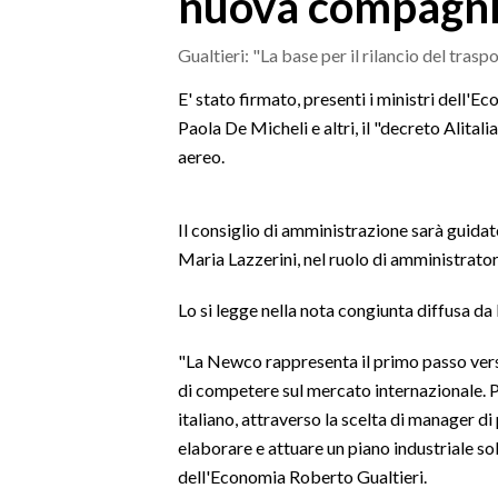
nuova compagnia
MEDIO CAMPIDANO
ORISTANO E PROVINCIA
Gualtieri: "La base per il rilancio del trasp
SASSARI E PROVINCIA
E' stato firmato, presenti i ministri dell'E
GALLURA
Paola De Micheli e altri, il "decreto Alital
NUORO E PROVINCIA
aereo.
OGLIASTRA
AGENDA
Il consiglio di amministrazione sarà guid
Maria Lazzerini, nel ruolo di amministrato
CRONACA
ITALIA
Lo si legge nella nota congiunta diffusa da
MONDO
"La Newco rappresenta il primo passo verso
POLITICA
di competere sul mercato internazionale. Po
italiano, attraverso la scelta di manager d
ECONOMIA
elaborare e attuare un piano industriale sol
dell'Economia Roberto Gualtieri.
SERVIZI ALLE IMPRESE