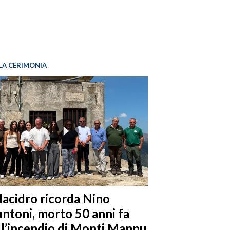
LA CERIMONIA
llacidro ricorda Nino
ntoni, morto 50 anni fa
ll’incendio di Monti Mannu