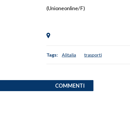
(Unioneonline/F)
LAVORO
BANDI
SPORT IN SARDEGNA
SPORT
RISULTATI E CLASSIFICHE
Tags:
Alitalia
trasporti
CALCIO
CALCIO REGIONALE
BASKET
COMMENTI
VOLLEY
MOTORI
TENNIS
ALTRI SPORT
CULTURA