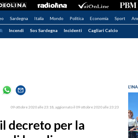
eo
Sardegna
Italia
Mondo
Politica
Economia
Sport
An
I:
Incendi
Sos Sardegna
Incidenti
Cagliari Calcio
L’IN
09 ottobre 2020 alle 23:18
aggiornato il 09 ottobre 2020 alle 23:23
 il decreto per la