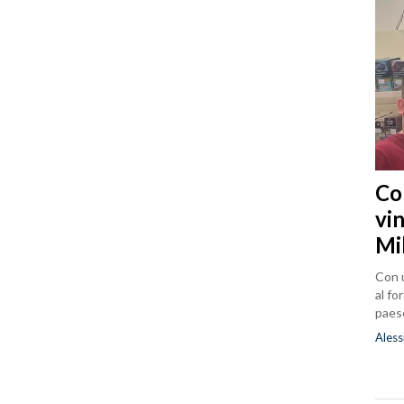
Co
vin
Mi
Con u
al fo
paes
Aless