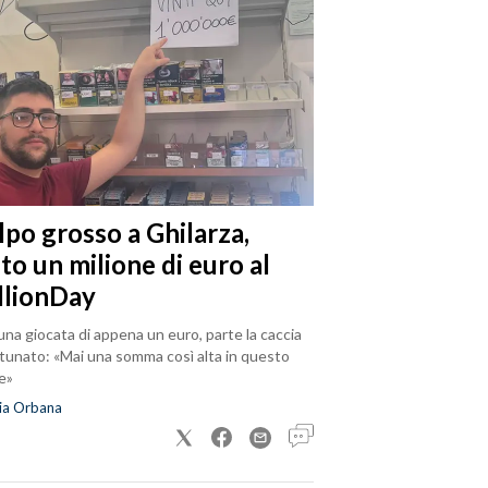
lpo grosso a Ghilarza,
to un milione di euro al
llionDay
na giocata di appena un euro, parte la caccia
rtunato: «Mai una somma così alta in questo
e»
ia Orbana