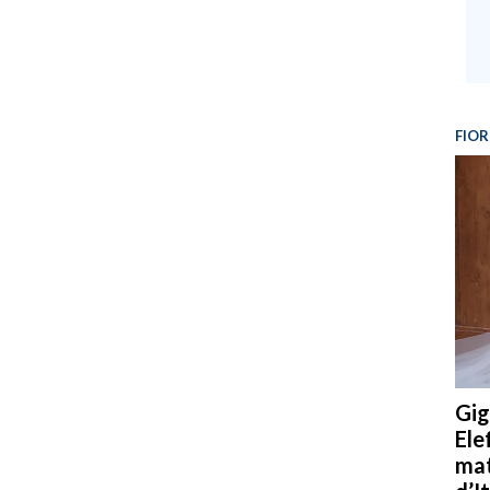
FIOR
Gig
Ele
mat