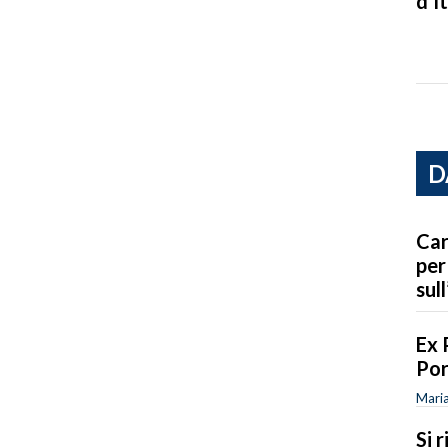
d’It
D
Car
per
sull
Ex 
Por
Maria
Si 