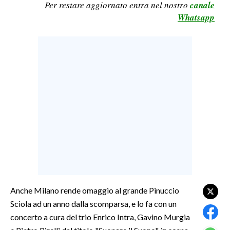
Per restare aggiornato entra nel nostro
canale
LAVORO
Whatsapp
BANDI
SPORT IN SARDEGNA
SPORT
RISULTATI E CLASSIFICHE
CALCIO
CALCIO REGIONALE
BASKET
VOLLEY
MOTORI
TENNIS
Anche Milano rende omaggio al grande Pinuccio
Sciola ad un anno dalla scomparsa, e lo fa con un
ALTRI SPORT
concerto a cura del trio Enrico Intra, Gavino Murgia
CULTURA