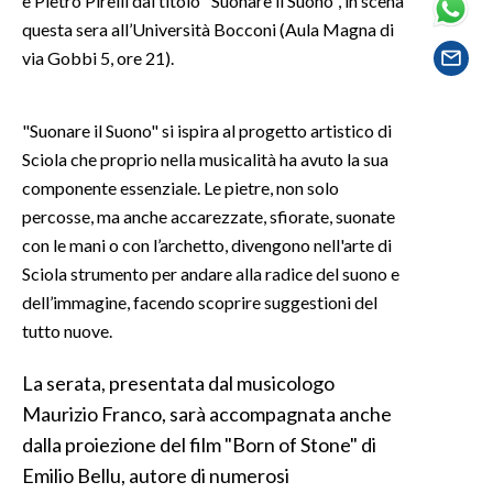
e Pietro Pirelli dal titolo "Suonare il Suono", in scena
questa sera all’Università Bocconi (Aula Magna di
SPETTACOLI
via Gobbi 5, ore 21).
GOSSIP
"Suonare il Suono" si ispira al progetto artistico di
SALUTE
Sciola che proprio nella musicalità ha avuto la sua
componente essenziale. Le pietre, non solo
SARDEGNA TURISMO
percosse, ma anche accarezzate, sfiorate, suonate
con le mani o con l’archetto, divengono nell'arte di
SARDI NEL MONDO
Sciola strumento per andare alla radice del suono e
NOTIZIE
dell’immagine, facendo scoprire suggestioni del
EVENTI
tutto nuove.
La serata, presentata dal musicologo
#CARAUNIONE
Maurizio Franco, sarà accompagnata anche
3 MINUTI CON
dalla proiezione del film "Born of Stone" di
Emilio Bellu, autore di numerosi
INSULARITÀ