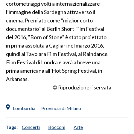
cortometraggi volti a internazionalizzare
l’immagine della Sardegna attraverso il
INFO AZIENDE
cinema. Premiato come "miglior corto
ABBONATI
documentario" al Berlin Short Film Festival
ANNUNCI
del 2016, "Born of Stone" è stato proiettato
NECROLOGI
in prima assoluta a Cagliari nel marzo 2016,
PUBBLICITÀ
quindi al Tavolara Film Festival, al Raindance
SPIAGGE
Film Festival di Londra e avrà a breve una
STORE
prima americana all’Hot Spring Festival, in
Arkansas.
© Riproduzione riservata
Lombardia
Provincia di Milano
Tags:
Concerti
Bocconi
Arte