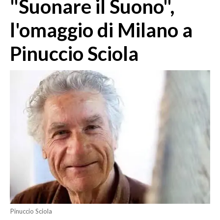
"Suonare il Suono",
MEDIO CAMPIDANO
ORISTANO E PROVINCIA
l'omaggio di Milano a
SASSARI E PROVINCIA
Pinuccio Sciola
GALLURA
NUORO E PROVINCIA
OGLIASTRA
AGENDA
CRONACA
ITALIA
MONDO
POLITICA
ECONOMIA
Pinuccio Sciola
SERVIZI ALLE IMPRESE