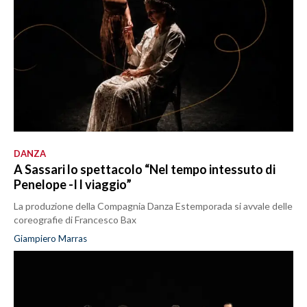
DANZA
A Sassari lo spettacolo “Nel tempo intessuto di
Penelope -I l viaggio”
La produzione della Compagnia Danza Estemporada si avvale delle
coreografie di Francesco Bax
Giampiero Marras