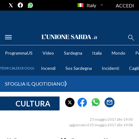
Italy
ACCEDI
METEO
ProgrammaUS
Video
Sardegna
Italia
Mondo
Po
COMUNI AL VOTO
Incendi
Sos Sardegna
Incidenti
Cagli
TEMI CALDI DI OGGI:
VIDEO
SFOGLIA IL QUOTIDIANO
FOTO
CULTURA
CRONACA SARDEGNA
CAGLIARI
25 maggio 2017 alle 19:00
PROVINCIA DI CAGLIARI
aggiornato il 25 maggio 2017 alle 19:08
SULCIS IGLESIENTE