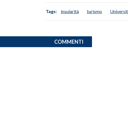
Tags:
insularità
turismo
Universit
INFO AZIENDE
ABBONATI
ANNUNCI
NECROLOGI
COMMENTI
PUBBLICITÀ
SPIAGGE
STORE