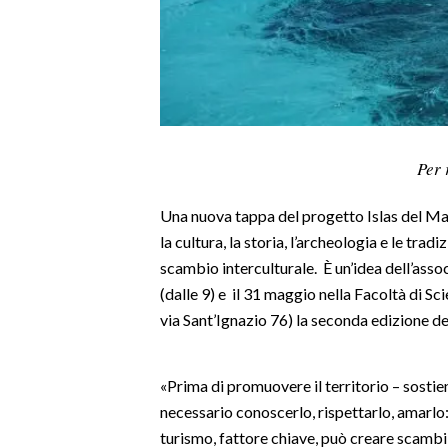
LAVORO
BANDI
SPORT IN SARDEGNA
SPORT
Per 
RISULTATI E CLASSIFICHE
Una nuova tappa del progetto Islas del Mar 
CALCIO
la cultura, la storia, l’archeologia e le tradi
CALCIO REGIONALE
scambio interculturale. È un’idea dell’asso
BASKET
(dalle 9) e il 31 maggio nella Facoltà di S
VOLLEY
via Sant’Ignazio 76) la seconda edizione de
MOTORI
TENNIS
«Prima di promuovere il territorio – sosti
ALTRI SPORT
necessario conoscerlo, rispettarlo, amarlo: i
turismo, fattore chiave, può creare scambi
CULTURA