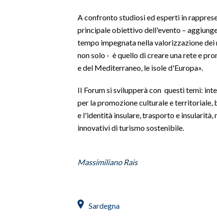
A confronto studiosi ed esperti in rapprese
SPETTACOLI
principale obiettivo dell'evento – aggiunge
tempo impegnata nella valorizzazione dei 
GOSSIP
non solo - è quello di creare una rete e prom
e del Mediterraneo, le isole d'Europa».
SALUTE
II Forum si svilupperà con questi temi: in
SARDEGNA TURISMO
per la promozione culturale e territoriale,
SARDI NEL MONDO
e l'identità insulare, trasporto e insularità,
innovativi di turismo sostenibile.
NOTIZIE
EVENTI
Massimiliano Rais
#CARAUNIONE
3 MINUTI CON
Sardegna
INSULARITÀ