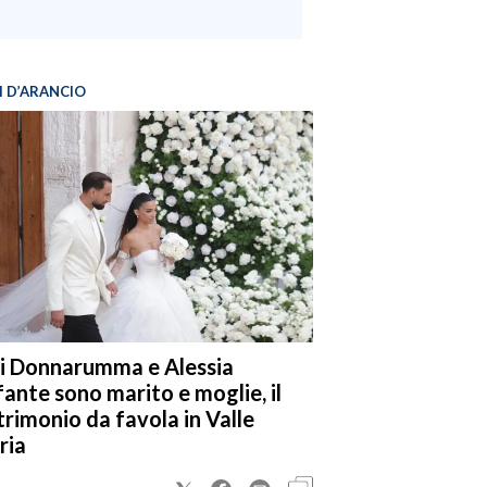
I D’ARANCIO
i Donnarumma e Alessia
fante sono marito e moglie, il
rimonio da favola in Valle
ria