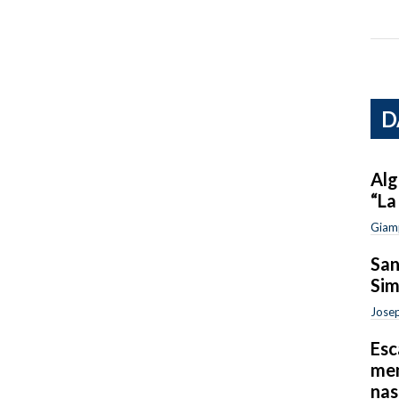
D
Alg
“La
Giam
San
Sim
Josep
Esc
mem
nas