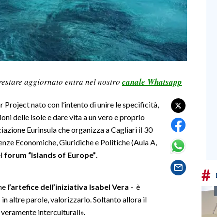
restare aggiornato entra nel nostro
canale Whatsapp
Project nato con l’intento di unire le specificità,
zioni delle isole e dare vita a un vero e proprio
ciazione Eurinsula che organizza a Cagliari il 30
cienze Economiche, Giuridiche e Politiche (Aula A,
l
forum “Islands of Europe”
.
#
ene
l’artefice dell’iniziativa Isabel Vera
- è
n altre parole, valorizzarlo. Soltanto allora il
 veramente interculturali».