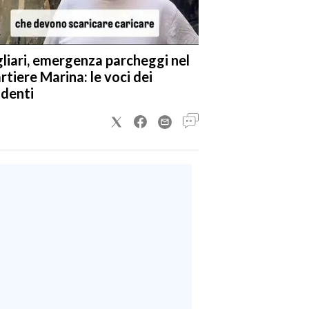
liari, emergenza parcheggi nel
rtiere Marina: le voci dei
identi