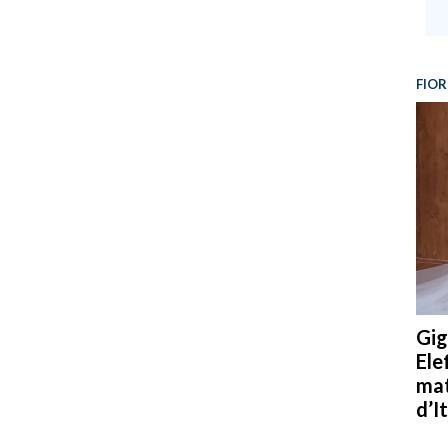
FIOR
Gig
Ele
mat
d’It