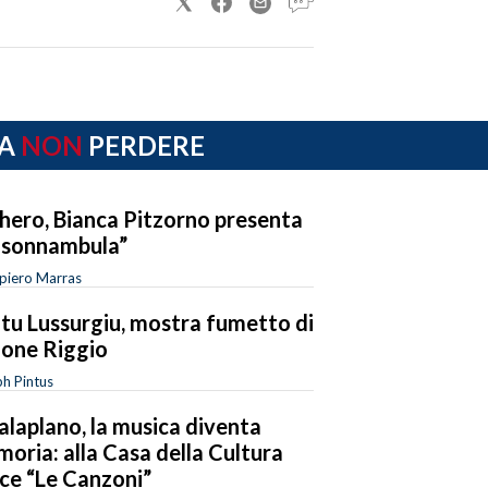
A
NON
PERDERE
hero, Bianca Pitzorno presenta
 sonnambula”
piero Marras
tu Lussurgiu, mostra fumetto di
one Riggio
h Pintus
alaplano, la musica diventa
oria: alla Casa della Cultura
ce “Le Canzoni”