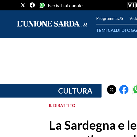
Iscriviti al canale
ProgrammaUS
Vid
TEMI CALDI DI OGG
METEO
COMUNI AL VOTO
VIDEO
FOTO
CULTURA
CRONACA SARDEGNA
IL DIBATTITO
CAGLIARI
La Sardegna e le
PROVINCIA DI CAGLIARI
SULCIS IGLESIENTE