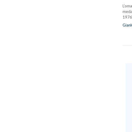
L’oma
medag
1976
Gianl