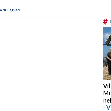
à di Cagliari
#
Vi
Mu
ne
-
V