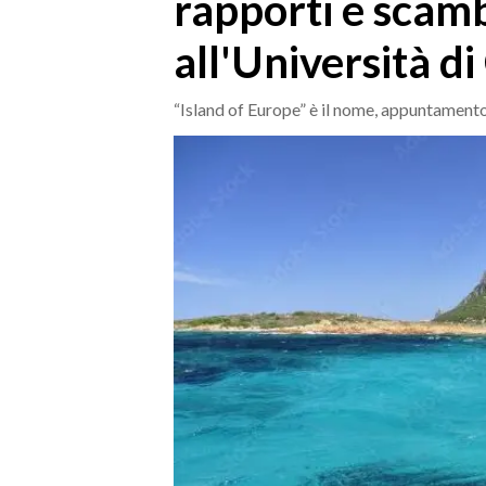
rapporti e scam
MEDIO CAMPIDANO
ORISTANO E PROVINCIA
all'Università di
SASSARI E PROVINCIA
GALLURA
“Island of Europe” è il nome, appuntamento
NUORO E PROVINCIA
OGLIASTRA
AGENDA
CRONACA
ITALIA
MONDO
POLITICA
ECONOMIA
SERVIZI ALLE IMPRESE