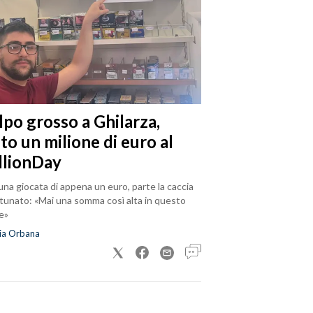
lpo grosso a Ghilarza,
to un milione di euro al
llionDay
na giocata di appena un euro, parte la caccia
rtunato: «Mai una somma così alta in questo
e»
ia Orbana