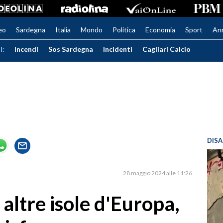
eo
Sardegna
Italia
Mondo
Politica
Economia
Sport
An
I:
Incendi
Sos Sardegna
Incidenti
Cagliari Calcio
DISA
28 maggio 2024 alle 11:26
 altre isole d'Europa,