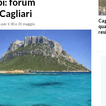
bi: forum
 Cagliari
Cag
 per il 30 e 31 maggio
qua
res