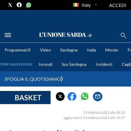
Italy
ACCEDI
METEO
ProgrammaUS
Video
Sardegna
Italia
Mondo
Po
COMUNI AL VOTO
Incendi
Sos Sardegna
Incidenti
Cagli
TEMI CALDI DI OGGI:
VIDEO
SFOGLIA IL QUOTIDIANO
FOTO
BASKET
CRONACA SARDEGNA
CAGLIARI
13 febbraio 2021 alle 08:12
PROVINCIA DI CAGLIARI
aggiornato il 13 febbraio 2021 alle 15:57
SULCIS IGLESIENTE