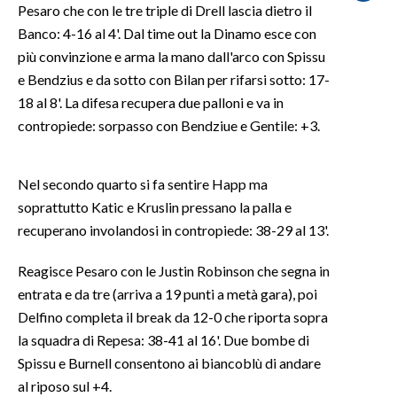
Pesaro che con le tre triple di Drell lascia dietro il
Banco: 4-16 al 4'. Dal time out la Dinamo esce con
SPETTACOLI
più convinzione e arma la mano dall'arco con Spissu
e Bendzius e da sotto con Bilan per rifarsi sotto: 17-
GOSSIP
18 al 8'. La difesa recupera due palloni e va in
SALUTE
contropiede: sorpasso con Bendziue e Gentile: +3.
SARDEGNA TURISMO
Nel secondo quarto si fa sentire Happ ma
soprattutto Katic e Kruslin pressano la palla e
SARDI NEL MONDO
recuperano involandosi in contropiede: 38-29 al 13'.
NOTIZIE
EVENTI
Reagisce Pesaro con le Justin Robinson che segna in
entrata e da tre (arriva a 19 punti a metà gara), poi
#CARAUNIONE
Delfino completa il break da 12-0 che riporta sopra
la squadra di Repesa: 38-41 al 16'. Due bombe di
3 MINUTI CON
Spissu e Burnell consentono ai biancoblù di andare
al riposo sul +4.
INSULARITÀ