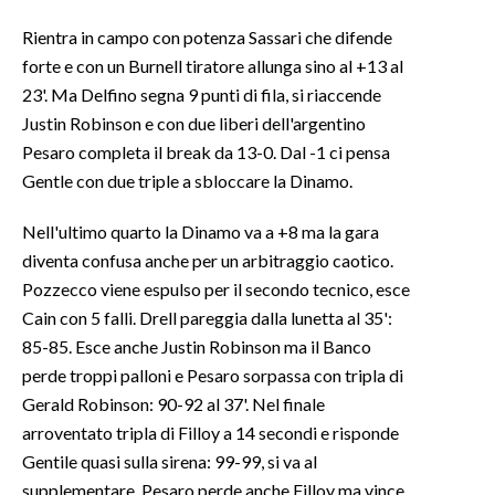
Rientra in campo con potenza Sassari che difende
INFO AZIENDE
forte e con un Burnell tiratore allunga sino al +13 al
ABBONATI
23'. Ma Delfino segna 9 punti di fila, si riaccende
ANNUNCI
Justin Robinson e con due liberi dell'argentino
NECROLOGI
Pesaro completa il break da 13-0. Dal -1 ci pensa
Gentle con due triple a sbloccare la Dinamo.
PUBBLICITÀ
SPIAGGE
Nell'ultimo quarto la Dinamo va a +8 ma la gara
STORE
diventa confusa anche per un arbitraggio caotico.
Pozzecco viene espulso per il secondo tecnico, esce
Cain con 5 falli. Drell pareggia dalla lunetta al 35':
85-85. Esce anche Justin Robinson ma il Banco
perde troppi palloni e Pesaro sorpassa con tripla di
Gerald Robinson: 90-92 al 37'. Nel finale
arroventato tripla di Filloy a 14 secondi e risponde
Gentile quasi sulla sirena: 99-99, si va al
supplementare. Pesaro perde anche Filloy ma vince