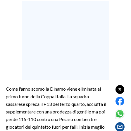
LAVORO
BANDI
SPORT IN SARDEGNA
SPORT
RISULTATI E CLASSIFICHE
CALCIO
CALCIO REGIONALE
BASKET
Come l'anno scorso la Dinamo viene eliminata al
VOLLEY
primo turno della Coppa Italia. La squadra
MOTORI
sassarese spreca il +13 del terzo quarto, acciuffa il
TENNIS
supplementare con una prodezza di gentile ma poi
ALTRI SPORT
perde 115-110 contro una Pesaro con ben tre
giocatori del quintetto fuori per falli. Inizia meglio
CULTURA