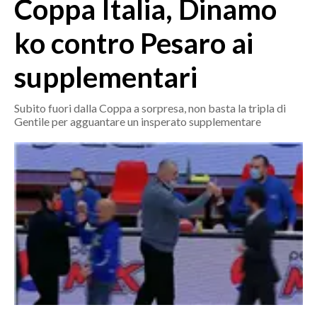
Coppa Italia, Dinamo
MEDIO CAMPIDANO
ORISTANO E PROVINCIA
ko contro Pesaro ai
SASSARI E PROVINCIA
supplementari
GALLURA
NUORO E PROVINCIA
Subito fuori dalla Coppa a sorpresa, non basta la tripla di
OGLIASTRA
Gentile per agguantare un insperato supplementare
AGENDA
CRONACA
ITALIA
MONDO
POLITICA
ECONOMIA
SERVIZI ALLE IMPRESE