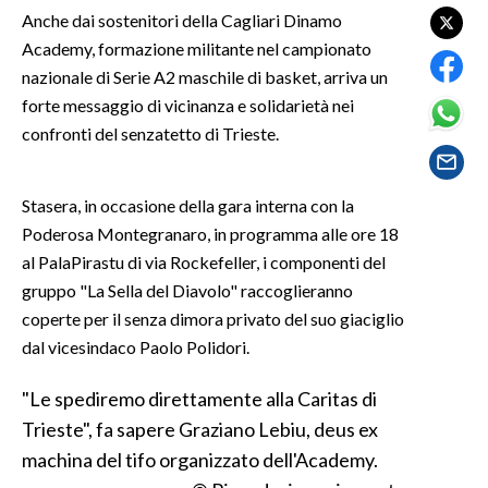
Anche dai sostenitori della Cagliari Dinamo
Academy, formazione militante nel campionato
SPETTACOLI
nazionale di Serie A2 maschile di basket, arriva un
GOSSIP
forte messaggio di vicinanza e solidarietà nei
confronti del senzatetto di Trieste.
SALUTE
Stasera, in occasione della gara interna con la
SARDEGNA TURISMO
Poderosa Montegranaro, in programma alle ore 18
SARDI NEL MONDO
al PalaPirastu di via Rockefeller, i componenti del
gruppo "La Sella del Diavolo" raccoglieranno
NOTIZIE
coperte per il senza dimora privato del suo giaciglio
EVENTI
dal vicesindaco Paolo Polidori.
#CARAUNIONE
"Le spediremo direttamente alla Caritas di
Trieste", fa sapere Graziano Lebiu, deus ex
3 MINUTI CON
machina del tifo organizzato dell'Academy.
INSULARITÀ