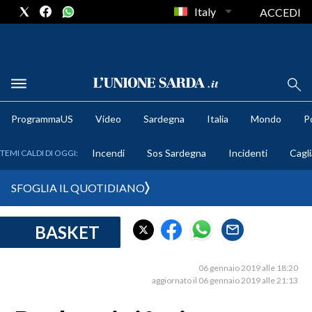
Italy
ACCEDI
METEO
ProgrammaUS
Video
Sardegna
Italia
Mondo
Po
COMUNI AL VOTO
Incendi
Sos Sardegna
Incidenti
Cagli
TEMI CALDI DI OGGI:
VIDEO
SFOGLIA IL QUOTIDIANO
FOTO
BASKET
CRONACA SARDEGNA
CAGLIARI
06 gennaio 2019 alle 18:20
PROVINCIA DI CAGLIARI
aggiornato il 06 gennaio 2019 alle 21:13
SULCIS IGLESIENTE