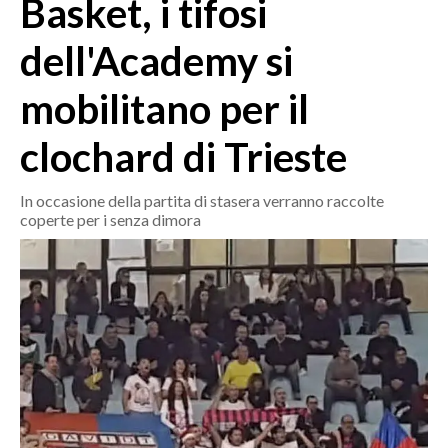
Basket, i tifosi
MEDIO CAMPIDANO
ORISTANO E PROVINCIA
dell'Academy si
SASSARI E PROVINCIA
mobilitano per il
GALLURA
NUORO E PROVINCIA
clochard di Trieste
OGLIASTRA
AGENDA
In occasione della partita di stasera verranno raccolte
coperte per i senza dimora
CRONACA
ITALIA
MONDO
POLITICA
ECONOMIA
SERVIZI ALLE IMPRESE