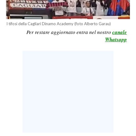
LAVORO
BANDI
I tifosi della Cagliari Dinamo Academy (foto Alberto Garau)
Per restare aggiornato entra nel nostro
canale
SPORT IN SARDEGNA
Whatsapp
SPORT
RISULTATI E CLASSIFICHE
CALCIO
CALCIO REGIONALE
BASKET
VOLLEY
MOTORI
TENNIS
ALTRI SPORT
CULTURA