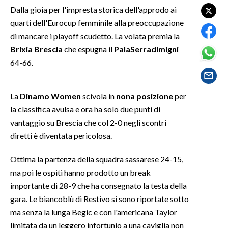
Dalla gioia per l'impresta storica dell'approdo ai
quarti dell'Eurocup femminile alla preoccupazione
SPETTACOLI
di mancare i playoff scudetto. La volata premia la
GOSSIP
Brixia Brescia
che espugna il
PalaSerradimigni
64-66.
SALUTE
La
Dinamo Women
scivola in
nona posizione
per
SARDEGNA TURISMO
la classifica avulsa e ora ha solo due punti di
SARDI NEL MONDO
vantaggio su Brescia che col 2-0 negli scontri
diretti è diventata pericolosa.
NOTIZIE
EVENTI
Ottima la partenza della squadra sassarese 24-15,
ma poi le ospiti hanno prodotto un break
#CARAUNIONE
importante di 28-9 che ha consegnato la testa della
gara. Le biancoblù di Restivo si sono riportate sotto
3 MINUTI CON
ma senza la lunga Begic e con l'americana Taylor
limitata da un leggero infortunio a una caviglia non
INSULARITÀ