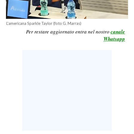
LAVORO
BANDI
L'americana Sparkle Taylor (foto G. Marras)
Per restare aggiornato entra nel nostro
canale
SPORT IN SARDEGNA
Whatsapp
SPORT
RISULTATI E CLASSIFICHE
CALCIO
CALCIO REGIONALE
BASKET
VOLLEY
MOTORI
TENNIS
ALTRI SPORT
CULTURA