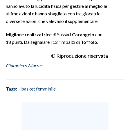
hanno avuto la lucidità fisica per gestire al meglio le
INFO AZIENDE
ultime azioni e hanno sbagliato con tre giocatrici
diverse le azioni che valevano il supplementare.
ABBONATI
ANNUNCI
Migliore realizzatrice
di Sassari
Carangelo
con
NECROLOGI
18 punti. Da segnalare i 12 rimbalzi di
Toffolo
.
PUBBLICITÀ
© Riproduzione riservata
SPIAGGE
Giampiero Marras
STORE
Tags:
basket femminile