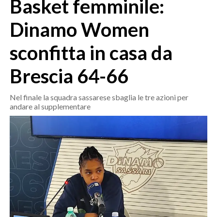
Basket femminile:
MEDIO CAMPIDANO
ORISTANO E PROVINCIA
Dinamo Women
SASSARI E PROVINCIA
sconfitta in casa da
GALLURA
NUORO E PROVINCIA
Brescia 64-66
OGLIASTRA
AGENDA
Nel finale la squadra sassarese sbaglia le tre azioni per
andare al supplementare
CRONACA
ITALIA
MONDO
POLITICA
ECONOMIA
SERVIZI ALLE IMPRESE