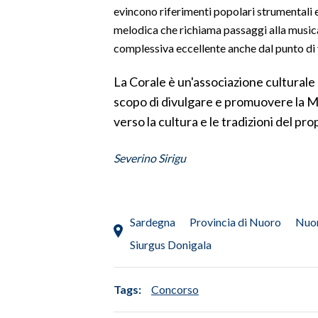
evincono riferimenti popolari strumentali e
melodica che richiama passaggi alla musica
SPETTACOLI
complessiva eccellente anche dal punto di v
GOSSIP
La Corale è un'associazione culturale
SALUTE
scopo di divulgare e promuovere la M
verso la cultura e le tradizioni del pro
SARDEGNA TURISMO
Severino Sirigu
SARDI NEL MONDO
NOTIZIE
EVENTI
Sardegna
Provincia di Nuoro
Nuo
Siurgus Donigala
#CARAUNIONE
3 MINUTI CON
Tags:
Concorso
INSULARITÀ