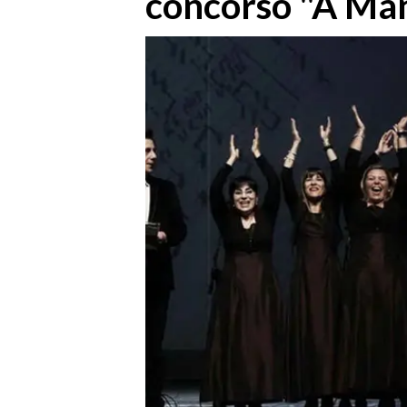
concorso "A Man
MEDIO CAMPIDANO
ORISTANO E PROVINCIA
SASSARI E PROVINCIA
GALLURA
NUORO E PROVINCIA
OGLIASTRA
AGENDA
CRONACA
ITALIA
MONDO
POLITICA
ECONOMIA
SERVIZI ALLE IMPRESE