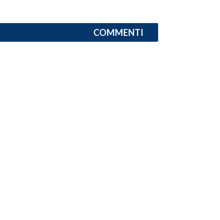
INFO AZIENDE
COMMENTI
ABBONATI
ANNUNCI
NECROLOGI
PUBBLICITÀ
SPIAGGE
STORE