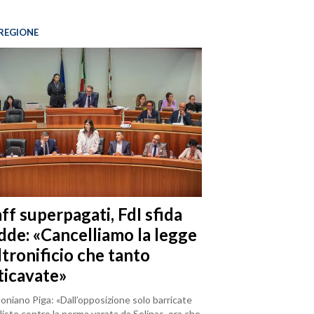
REGIONE
ff superpagati, FdI sfida
dde: «Cancelliamo la legge
ltronificio che tanto
ticavate»
loniano Piga: «Dall’opposizione solo barricate
iste contro la norma varata da Solinas, ora che