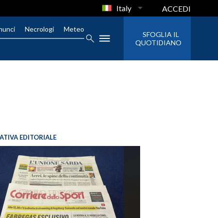
Italy
ACCEDI
nunci
Necrologi
Meteo
SFOGLIA IL
QUOTIDIANO
IATIVA EDITORIALE