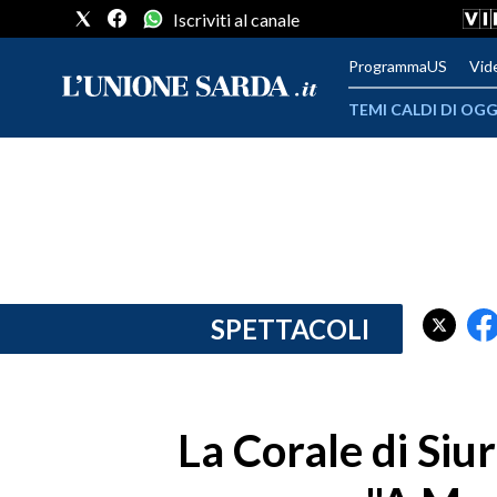
Iscriviti al canale
ProgrammaUS
Vid
TEMI CALDI DI OGG
METEO
COMUNI AL VOTO
VIDEO
FOTO
SPETTACOLI
CRONACA SARDEGNA
CAGLIARI
La Corale di Siu
PROVINCIA DI CAGLIARI
SULCIS IGLESIENTE