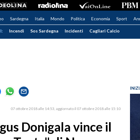
eo
Sardegna
Italia
Mondo
Politica
Economia
Sport
An
I:
Incendi
Sos Sardegna
Incidenti
Cagliari Calcio
INIZ
07 ottobre 2018 alle 14:53
aggiornato il 07 ottobre 2018 alle 15:10
rgus Donigala vince il