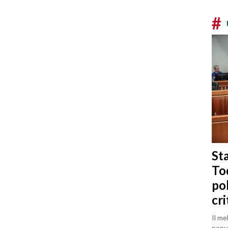
#
Sta
To
po
cri
Il me
popul