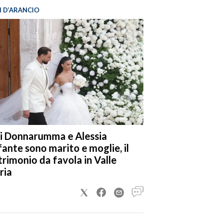
I D’ARANCIO
i Donnarumma e Alessia
fante sono marito e moglie, il
rimonio da favola in Valle
ria