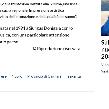
, dalla trentesima battuta alla 53sima, una linea
 sacra regionale. Impressione artistica
ista dell'intonazione e della qualità del suono".
 nata nel 1991 a Siurgus Donigala con lo
usica, con una particolare attenzione
Sul
prio paese.
nu
© Riproduzione riservata
20
Video
Virgi
rese
Nuoro
Provincia di Cagliari
Trexenta