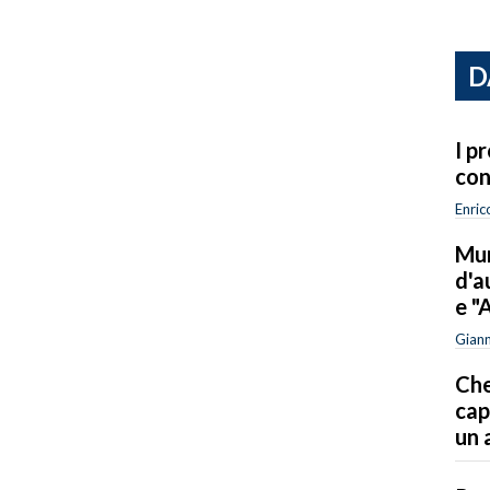
D
I p
con
Enric
Mur
d'a
e "
Giann
Che
cap
un 