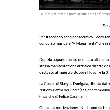
LAVORO
La Corale durante la premiazione (foto La Corale)
BANDI
Per 
SPORT IN SARDEGNA
Per il secondo anno consecutivo il coro fem
SPORT
concorso musicale "A Manu Tenta" che si è t
RISULTATI E CLASSIFICHE
CALCIO
Doppio appuntamento dedicato alla cultur
CALCIO REGIONALE
stessa manifestazione artistica diretta da
BASKET
dedicato al maestro Bobore Nuvoli e la 3° 
VOLLEY
MOTORI
La Corale di Siurgus Donigala, diretta dal m
"Nuoro Patria dei Cori" (sezione femminile
TENNIS
(musiche di Felice Cassinelli).
ALTRI SPORT
Questa la motivazione: "Nel brano si risc
CULTURA