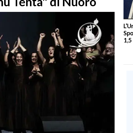
u Tenta" di Nuoro
L’U
Spo
1,5