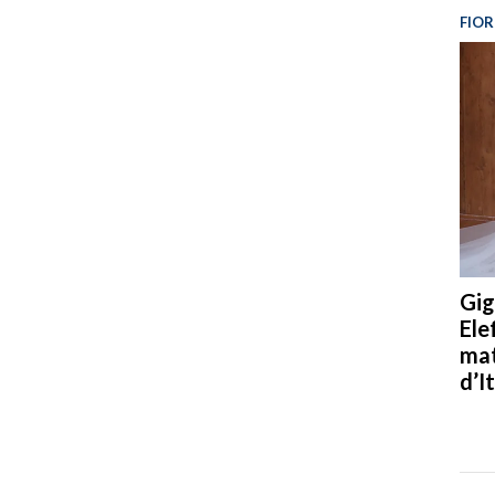
FIOR
Gig
Ele
mat
d’It