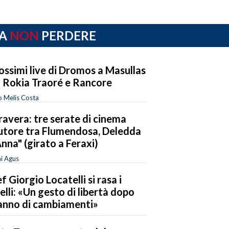
A
NON
PERDERE
rossimi live di Dromos a Masullas
 Rokia Traoré e Rancore
o Melis Costa
avera: tre serate di cinema
utore tra Flumendosa, Deledda
Anna" (girato a Feraxi)
i Agus
f Giorgio Locatelli si rasa i
elli: «Un gesto di libertà dopo
anno di cambiamenti»