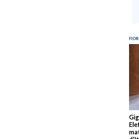
FIOR
Gig
Ele
mat