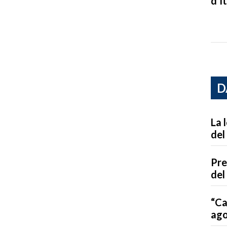
d’It
D
La 
del
Pre
del
“Ca
ago