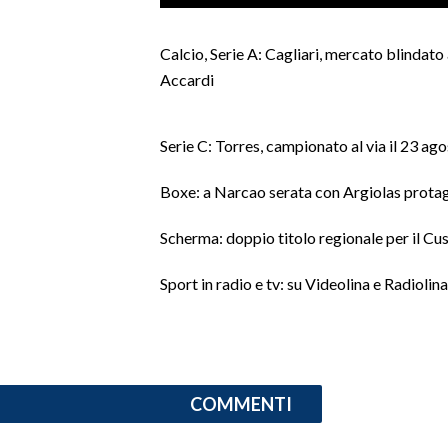
LAVORO
Calcio, Serie A: Cagliari, mercato blindato 
BANDI
Accardi
SPORT IN SARDEGNA
Serie C: Torres, campionato al via il 23 ag
SPORT
RISULTATI E CLASSIFICHE
Boxe: a Narcao serata con Argiolas prota
CALCIO
Scherma: doppio titolo regionale per il Cus
CALCIO REGIONALE
BASKET
Sport in radio e tv: su Videolina e Radiolin
VOLLEY
MOTORI
TENNIS
ALTRI SPORT
COMMENTI
CULTURA