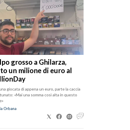
lpo grosso a Ghilarza,
to un milione di euro al
llionDay
na giocata di appena un euro, parte la caccia
rtunato: «Mai una somma così alta in questo
e»
ia Orbana