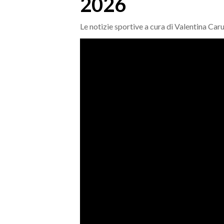
2026
MEDIO CAMPIDANO
ORISTANO E PROVINCIA
Le notizie sportive a cura di Valentina Car
SASSARI E PROVINCIA
GALLURA
NUORO E PROVINCIA
OGLIASTRA
AGENDA
CRONACA
ITALIA
MONDO
POLITICA
ECONOMIA
SERVIZI ALLE IMPRESE