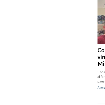
Co
vin
Mi
Con u
al fo
paes
Aless