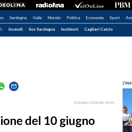
eo
Sardegna
Italia
Mondo
Politica
Economia
Sport
An
I:
Incendi
Sos Sardegna
Incidenti
Cagliari Calcio
L’IN
10 giugno 2026 alle 14:44
ione del 10 giugno