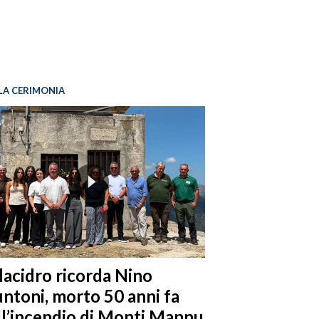
LA CERIMONIA
llacidro ricorda Nino
ntoni, morto 50 anni fa
ll’incendio di Monti Mannu