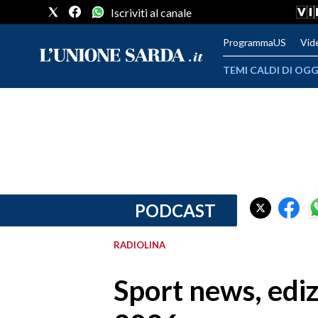
Iscriviti al canale
ProgrammaUS
Vid
TEMI CALDI DI OGG
METEO
COMUNI AL VOTO
VIDEO
FOTO
PODCAST
CRONACA SARDEGNA
RADIOLINA
CAGLIARI
Sport news, ediz
PROVINCIA DI CAGLIARI
SULCIS IGLESIENTE