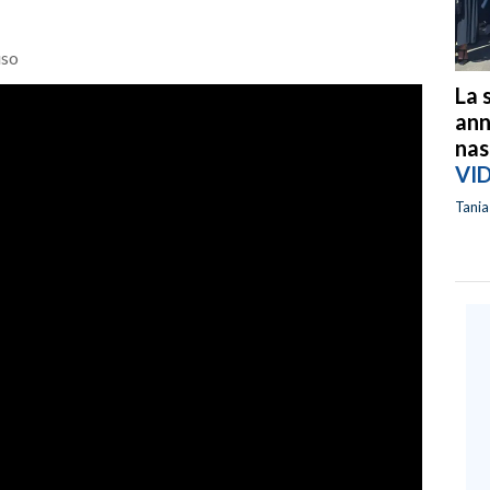
uso
La 
ann
nas
VI
Tani