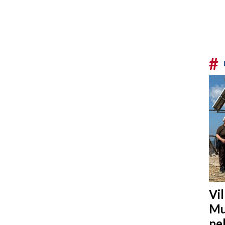
#
Vi
Mu
ne