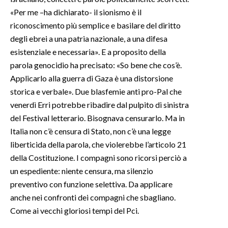
«Per me –ha dichiarato- il sionismo è il
SPETTACOLI
riconoscimento più semplice e basilare del diritto
degli ebrei a una patria nazionale, a una difesa
GOSSIP
esistenziale e necessaria». E a proposito della
parola genocidio ha precisato: «So bene che cos’è.
SALUTE
Applicarlo alla guerra di Gaza è una distorsione
storica e verbale». Due blasfemie anti pro-Pal che
SARDEGNA TURISMO
venerdì Erri potrebbe ribadire dal pulpito di sinistra
del Festival letterario. Bisognava censurarlo. Ma in
SARDI NEL MONDO
Italia non c’è censura di Stato, non c’è una legge
NOTIZIE
liberticida della parola, che violerebbe l’articolo 21
EVENTI
della Costituzione. I compagni sono ricorsi perciò a
un espediente: niente censura, ma silenzio
#CARAUNIONE
preventivo con funzione selettiva. Da applicare
anche nei confronti dei compagni che sbagliano.
3 MINUTI CON
Come ai vecchi gloriosi tempi del Pci.
INSULARITÀ