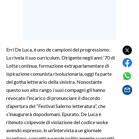
LAVORO
BANDI
SPORT IN SARDEGNA
SPORT
Erri De Luca, è uno de campioni del progressismo.
Lo rivela il suo curriculum. Dirigente negli anni ‘70 di
RISULTATI E CLASSIFICHE
Lotta continua, formazione extraparlamentare di
CALCIO
ispirazione comunista rivoluzionaria, oggi fa parte
CALCIO REGIONALE
del gotha letterario della sinistra. Nonostante
BASKET
questo suo alto rango i suoi compagni gli hanno
VOLLEY
revocato l’incarico di pronunciare il discordo
MOTORI
d’apertura del “Festival Salerno letteratura”, che
TENNIS
s’inaugurerà dopodomani. Epurato. De Luca è
ritenuto colpevole di violazione del codice woke
ALTRI SPORT
avendo espresso, in un’intervista a un giornale
CULTURA
israeliano, concetti e parole politicamente scorretti.