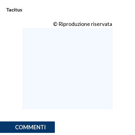
Tacitus
INFO AZIENDE
ABBONATI
© Riproduzione riservata
ANNUNCI
NECROLOGI
PUBBLICITÀ
SPIAGGE
STORE
COMMENTI