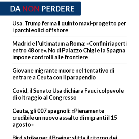
DA
NON
PERDERE
Usa, Trump ferma il quinto maxi-progetto per
i parchi eolici offshore
Madrid e l’ultimatum a Roma: «Confini riaperti
entro 48 ore». No di Palazzo Chigi e la Spagna
impone controlli alle frontiere
Giovane migrante muore nel tentativo di
entrare a Ceuta con il parapendio
Covid, il Senato Usa dichiara Fauci colpevole
di oltraggio al Congresso
Ceuta, gli 007 spagnoli: «Pienamente
credibile un nuovo assalto di migranti il 15
agosto»
Bird strike per il Boeing: slitta il ritorno dei