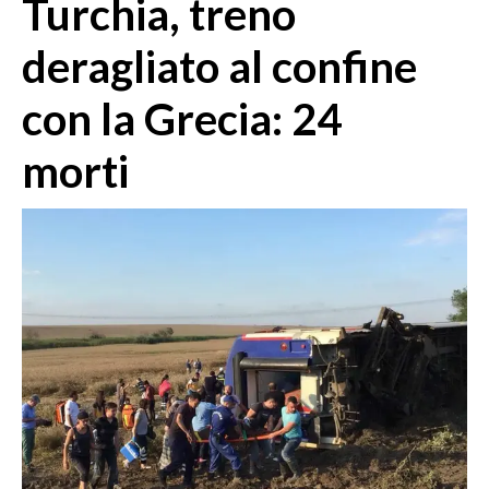
Turchia, treno
MEDIO CAMPIDANO
ORISTANO E PROVINCIA
deragliato al confine
SASSARI E PROVINCIA
con la Grecia: 24
GALLURA
NUORO E PROVINCIA
morti
OGLIASTRA
AGENDA
CRONACA
ITALIA
MONDO
POLITICA
ECONOMIA
SERVIZI ALLE IMPRESE