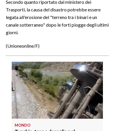
Secondo quanto riportato dal ministero dei
Trasporti, la causa del disastro potrebbe essere
INFO AZIENDE
legata all'erosione del "terreno tra i binari e un
ABBONATI
canale sotterraneo" dopo le forti piogge degli ultimi
ANNUNCI
giorni.
NECROLOGI
(Unioneonline/F)
PUBBLICITÀ
SPIAGGE
STORE
MONDO