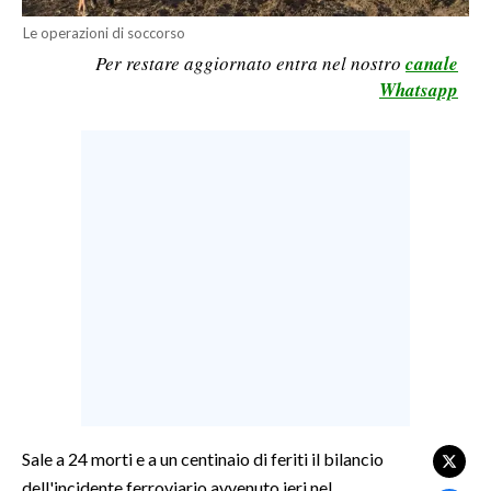
LAVORO
Le operazioni di soccorso
Per restare aggiornato entra nel nostro
canale
BANDI
Whatsapp
SPORT IN SARDEGNA
SPORT
RISULTATI E CLASSIFICHE
CALCIO
CALCIO REGIONALE
BASKET
VOLLEY
MOTORI
TENNIS
ALTRI SPORT
Sale a 24 morti e a un centinaio di feriti il bilancio
dell'incidente ferroviario avvenuto ieri nel
CULTURA