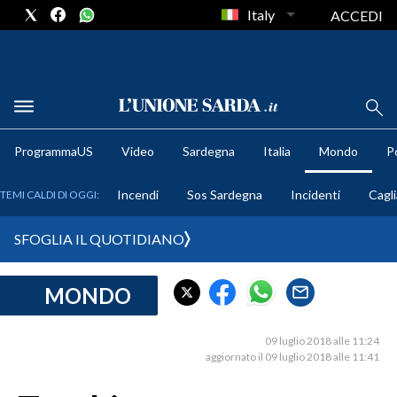
Italy
ACCEDI
METEO
ProgrammaUS
Video
Sardegna
Italia
Mondo
Po
COMUNI AL VOTO
Incendi
Sos Sardegna
Incidenti
Cagli
TEMI CALDI DI OGGI:
VIDEO
SFOGLIA IL QUOTIDIANO
FOTO
MONDO
CRONACA SARDEGNA
CAGLIARI
09 luglio 2018 alle 11:24
PROVINCIA DI CAGLIARI
aggiornato il 09 luglio 2018 alle 11:41
SULCIS IGLESIENTE