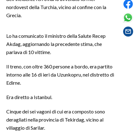
nordovest della Turchia, vicino al confine con la
SPETTACOLI
Grecia.
GOSSIP
Lo ha comunicato il ministro della Salute Recep
Akdag, aggiornando la precedente stima, che
SALUTE
parlava di 10 vittime.
SARDEGNA TURISMO
Il treno, con oltre 360 persone a bordo, era partito
SARDI NEL MONDO
intorno alle 16 di ieri da Uzunkopru, nel distretto di
Edirne.
NOTIZIE
EVENTI
Era diretto a Istanbul.
#CARAUNIONE
Cinque dei sei vagoni di cui era composto sono
deragliati nella provincia di Tekirdag, vicino al
3 MINUTI CON
villaggio di Sarilar.
INSULARITÀ