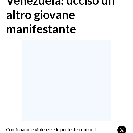
Venezuela: ucciso un
MEDIO CAMPIDANO
altro giovane
ORISTANO E PROVINCIA
SASSARI E PROVINCIA
manifestante
GALLURA
NUORO E PROVINCIA
OGLIASTRA
AGENDA
CRONACA
ITALIA
MONDO
POLITICA
ECONOMIA
Continuano le violenze e le proteste contro il
SERVIZI ALLE IMPRESE