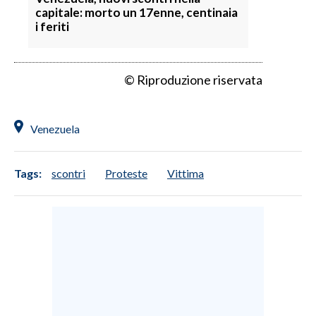
capitale: morto un 17enne, centinaia
i feriti
SPETTACOLI
GOSSIP
© Riproduzione riservata
SALUTE
Venezuela
SARDEGNA TURISMO
SARDI NEL MONDO
Tags:
scontri
Proteste
Vittima
NOTIZIE
EVENTI
#CARAUNIONE
3 MINUTI CON
INSULARITÀ