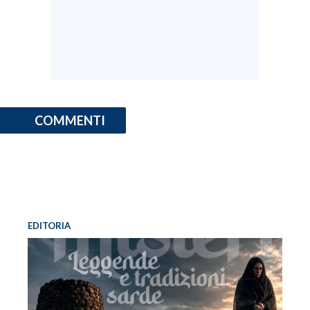
INFO AZIENDE
ABBONATI
ANNUNCI
NECROLOGI
PUBBLICITÀ
COMMENTI
SPIAGGE
STORE
EDITORIA