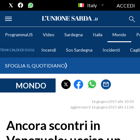
Italy
ACCEDI
ProgrammaUS
Video
Sardegna
Italia
Mondo
Po
METEO
Incendi
Sos Sardegna
Incidenti
Cagli
TEMI CALDI DI OGGI:
COMUNI AL VOTO
SFOGLIA IL QUOTIDIANO
VIDEO
MONDO
FOTO
16 giugno 2017 alle 10:50
CRONACA SARDEGNA
aggiornato il 16 giugno 2017 alle 11:06
CAGLIARI
Ancora scontri in
PROVINCIA DI CAGLIARI
SULCIS IGLESIENTE