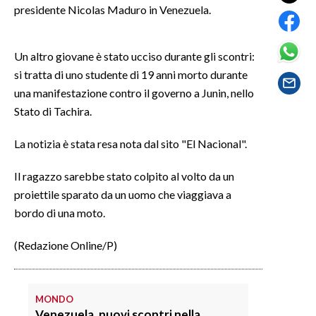
presidente Nicolas Maduro in Venezuela.
LAVORO
BANDI
Un altro giovane è stato ucciso durante gli scontri:
si tratta di uno studente di 19 anni morto durante
SPORT IN SARDEGNA
una manifestazione contro il governo a Junin, nello
SPORT
Stato di Tachira.
RISULTATI E CLASSIFICHE
La notizia è stata resa nota dal sito "El Nacional".
CALCIO
CALCIO REGIONALE
Il ragazzo sarebbe stato colpito al volto da un
proiettile sparato da un uomo che viaggiava a
BASKET
bordo di una moto.
VOLLEY
MOTORI
(Redazione Online/P)
TENNIS
ALTRI SPORT
MONDO
CULTURA
Venezuela, nuovi scontri nella