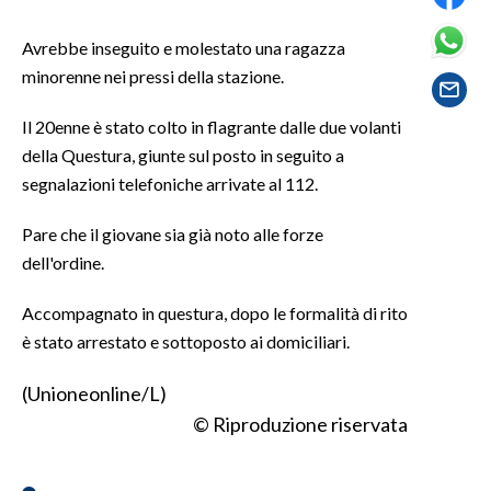
Avrebbe inseguito e molestato una ragazza
SPETTACOLI
minorenne nei pressi della stazione.
GOSSIP
Il 20enne è stato colto in flagrante dalle due volanti
SALUTE
della Questura, giunte sul posto in seguito a
segnalazioni telefoniche arrivate al 112.
SARDEGNA TURISMO
Pare che il giovane sia già noto alle forze
SARDI NEL MONDO
dell'ordine.
NOTIZIE
Accompagnato in questura, dopo le formalità di rito
EVENTI
è stato arrestato e sottoposto ai domiciliari.
#CARAUNIONE
(Unioneonline/L)
© Riproduzione riservata
3 MINUTI CON
INSULARITÀ