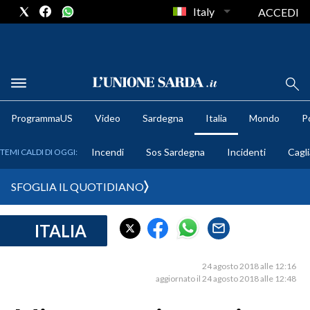
Italy
ACCEDI
METEO
ProgrammaUS
Video
Sardegna
Italia
Mondo
Po
COMUNI AL VOTO
Incendi
Sos Sardegna
Incidenti
Cagli
TEMI CALDI DI OGGI:
VIDEO
SFOGLIA IL QUOTIDIANO
FOTO
ITALIA
CRONACA SARDEGNA
CAGLIARI
24 agosto 2018 alle 12:16
PROVINCIA DI CAGLIARI
aggiornato il 24 agosto 2018 alle 12:48
SULCIS IGLESIENTE