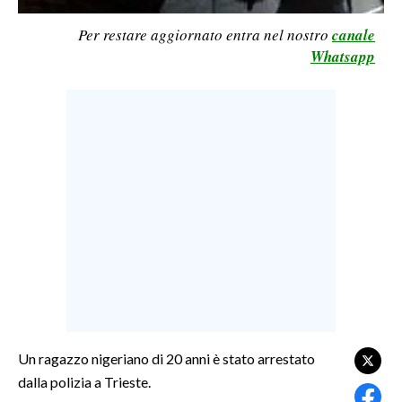
LAVORO
Per restare aggiornato entra nel nostro
canale
BANDI
Whatsapp
SPORT IN SARDEGNA
SPORT
RISULTATI E CLASSIFICHE
CALCIO
CALCIO REGIONALE
BASKET
VOLLEY
MOTORI
TENNIS
ALTRI SPORT
Un ragazzo nigeriano di 20 anni è stato arrestato
dalla polizia a Trieste.
CULTURA