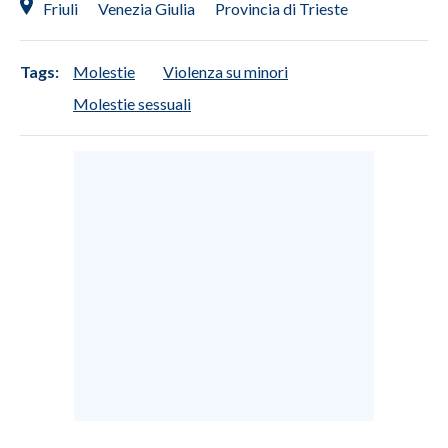
Friuli
Venezia Giulia
Provincia di Trieste
INFO AZIENDE
Tags:
Molestie
Violenza su minori
ABBONATI
Molestie sessuali
ANNUNCI
NECROLOGI
PUBBLICITÀ
SPIAGGE
STORE