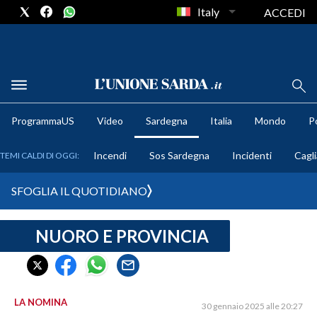
Italy
ACCEDI
METEO
ProgrammaUS
Video
Sardegna
Italia
Mondo
Po
COMUNI AL VOTO
Incendi
Sos Sardegna
Incidenti
Cagli
TEMI CALDI DI OGGI:
VIDEO
SFOGLIA IL QUOTIDIANO
FOTO
NUORO E PROVINCIA
CRONACA SARDEGNA
CAGLIARI
PROVINCIA DI CAGLIARI
SULCIS IGLESIENTE
LA NOMINA
30 gennaio 2025 alle 20:27