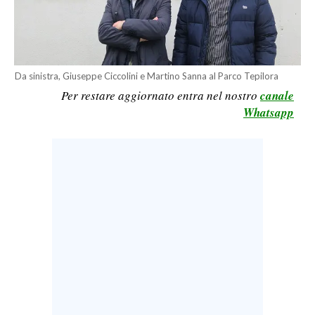
LAVORO
BANDI
SPORT IN SARDEGNA
Da sinistra, Giuseppe Ciccolini e Martino Sanna al Parco Tepilora
Per restare aggiornato entra nel nostro
canale
SPORT
Whatsapp
RISULTATI E CLASSIFICHE
CALCIO
CALCIO REGIONALE
BASKET
VOLLEY
MOTORI
TENNIS
ALTRI SPORT
CULTURA