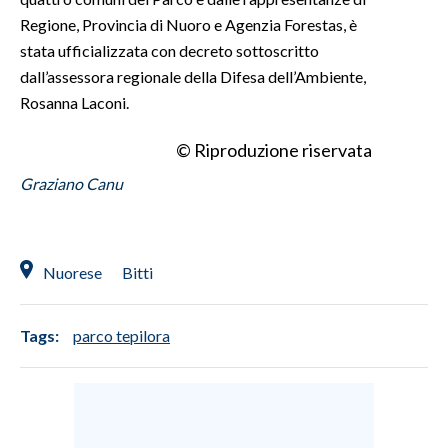
Regione, Provincia di Nuoro e Agenzia Forestas, è
INFO AZIENDE
stata ufficializzata con decreto sottoscritto
ABBONATI
dall’assessora regionale della Difesa dell’Ambiente,
Rosanna Laconi.
ANNUNCI
NECROLOGI
© Riproduzione riservata
PUBBLICITÀ
Graziano Canu
SPIAGGE
STORE
Nuorese
Bitti
Tags:
parco tepilora