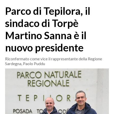
MEDIO CAMPIDANO
Parco di Tepilora, il
ORISTANO E PROVINCIA
SASSARI E PROVINCIA
sindaco di Torpè
GALLURA
Martino Sanna è il
NUORO E PROVINCIA
OGLIASTRA
nuovo presidente
AGENDA
Riconfermato come vice il rappresentante della Regione
CRONACA
Sardegna, Paolo Puddu
ITALIA
MONDO
POLITICA
ECONOMIA
SERVIZI ALLE IMPRESE