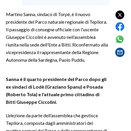
SPETTACOLI
Martino Sanna, sindaco di Torpè, è il nuovo
presidente del Parco naturale regionale di Tepilora.
GOSSIP
Il passaggio di consegne ufficiale con l'uscente
Giuseppe Ciccolini è avvenuto nell’assemblea
SALUTE
riunita nella sede dell’Ente a Bitti. Riconfermato alla
vicepresidenza il rappresentante della Regione
SARDEGNA TURISMO
Autonoma della Sardegna, Paolo Puddu.
SARDI NEL MONDO
NOTIZIE
Sanna è il quarto presidente del Parco dopo gli
ex sindaci di Lodè (Graziano Spanu) e Posada
EVENTI
(Roberto Tola) e l'attuale primo cittadino di
#CARAUNIONE
Bitti Giuseppe Ciccolini
.
L’elezione da parte dell’assemblea che gestisce
3 MINUTI CON
Tepilora, composta dagli amministratori dei
INSULARITÀ
quattro comuni del Parco e dalle rappresentanze di