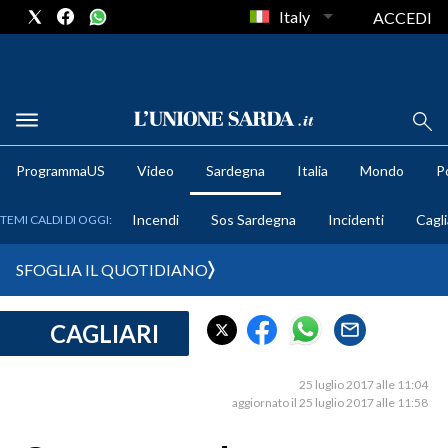
Italy
ACCEDI
METEO
ProgrammaUS
Video
Sardegna
Italia
Mondo
Po
COMUNI AL VOTO
Incendi
Sos Sardegna
Incidenti
Cagli
TEMI CALDI DI OGGI:
VIDEO
SFOGLIA IL QUOTIDIANO
FOTO
CAGLIARI
CRONACA SARDEGNA
CAGLIARI
25 luglio 2017 alle 11:04
PROVINCIA DI CAGLIARI
aggiornato il 25 luglio 2017 alle 11:58
SULCIS IGLESIENTE