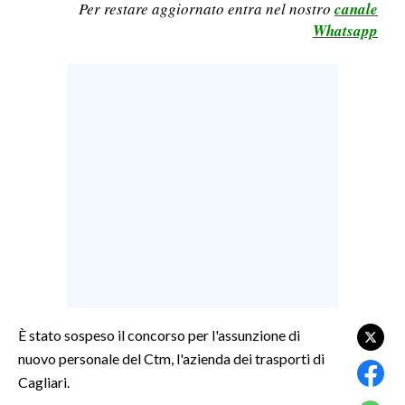
Per restare aggiornato entra nel nostro
canale
LAVORO
Whatsapp
BANDI
SPORT IN SARDEGNA
SPORT
RISULTATI E CLASSIFICHE
CALCIO
CALCIO REGIONALE
BASKET
VOLLEY
MOTORI
TENNIS
È stato sospeso il concorso per l'assunzione di
nuovo personale del Ctm, l'azienda dei trasporti di
ALTRI SPORT
Cagliari.
CULTURA