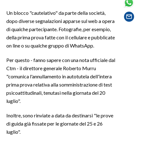
Un blocco "cautelativo" da parte della società,
SPETTACOLI
dopo diverse segnalazioni apparse sul web a opera
di qualche partecipante. Fotografie, per esempio,
GOSSIP
della prima prova fatte con il cellulare e pubblicate
SALUTE
on line o su qualche gruppo di WhatsApp.
SARDEGNA TURISMO
Per questo - fanno sapere con una nota ufficiale dal
Ctm - il direttore generale Roberto Murru
SARDI NEL MONDO
"comunica l'annullamento in autotutela dell'intera
prima prova relativa alla somministrazione di test
NOTIZIE
psicoattitudinali, tenutasi nella giornata del 20
EVENTI
luglio".
#CARAUNIONE
Inoltre, sono rinviate a data da destinarsi "le prove
di guida già fissate per le giornate del 25 e 26
3 MINUTI CON
luglio".
INSULARITÀ