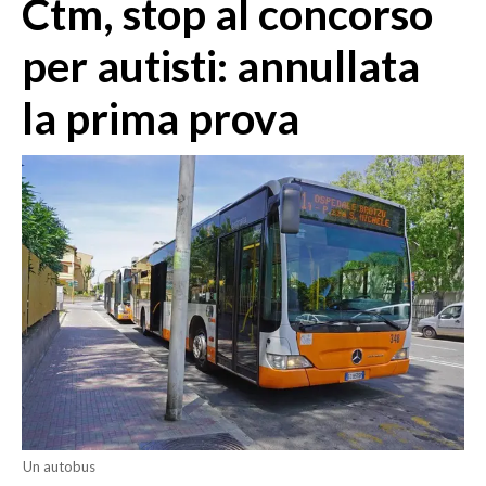
Ctm, stop al concorso
MEDIO CAMPIDANO
ORISTANO E PROVINCIA
per autisti: annullata
SASSARI E PROVINCIA
la prima prova
GALLURA
NUORO E PROVINCIA
OGLIASTRA
AGENDA
CRONACA
ITALIA
MONDO
POLITICA
ECONOMIA
Un autobus
SERVIZI ALLE IMPRESE