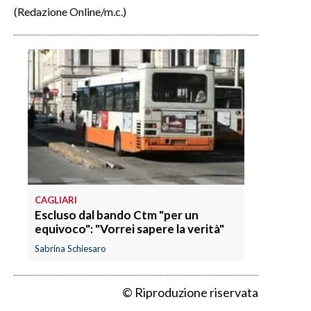
(Redazione Online/m.c.)
INFO AZIENDE
ABBONATI
ANNUNCI
NECROLOGI
PUBBLICITÀ
SPIAGGE
STORE
CAGLIARI
Escluso dal bando Ctm "per un
equivoco": "Vorrei sapere la verità"
Sabrina Schiesaro
© Riproduzione riservata