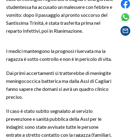
studentessa ha accusato un malessere con febbre e
SPETTACOLI
vomito: dopo il passaggio al pronto soccorso del
Santissima Trinità, è stata trasferita prima nel
GOSSIP
reparto Infettivi, poi in Rianimazione.
SALUTE
I medici mantengono la prognosi riservata ma la
SARDEGNA TURISMO
ragazza è sotto controllo e non è in pericolo di vita.
SARDI NEL MONDO
Dai primi accertamenti si tratterebbe di meningite
meningococcica batterica ma dalla Assl di Cagliari
NOTIZIE
fanno sapere che domani si avrà un quadro clinico
EVENTI
preciso.
#CARAUNIONE
Il caso è stato subito segnalato al servizio
prevenzione e sanità pubblica della Assl per le
3 MINUTI CON
indagini: sono state avvisate tutte le persone
entrate a stretto contatto con la ragazza (familiari,
INSULARITÀ