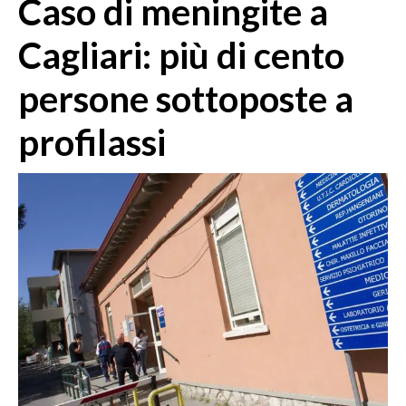
Caso di meningite a
MEDIO CAMPIDANO
ORISTANO E PROVINCIA
Cagliari: più di cento
SASSARI E PROVINCIA
persone sottoposte a
GALLURA
NUORO E PROVINCIA
profilassi
OGLIASTRA
AGENDA
CRONACA
ITALIA
MONDO
POLITICA
ECONOMIA
SERVIZI ALLE IMPRESE