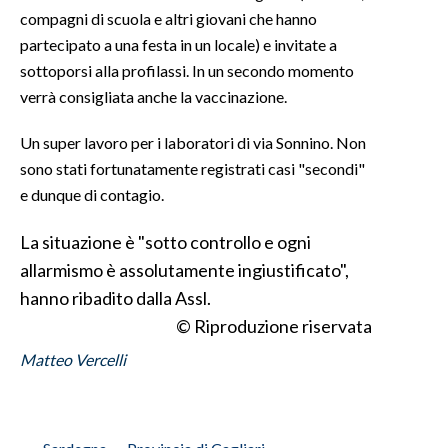
compagni di scuola e altri giovani che hanno
INFO AZIENDE
partecipato a una festa in un locale) e invitate a
sottoporsi alla profilassi. In un secondo momento
ABBONATI
verrà consigliata anche la vaccinazione.
ANNUNCI
NECROLOGI
Un super lavoro per i laboratori di via Sonnino. Non
PUBBLICITÀ
sono stati fortunatamente registrati casi "secondi"
e dunque di contagio.
SPIAGGE
STORE
La situazione è "sotto controllo e ogni
allarmismo è assolutamente ingiustificato",
hanno ribadito dalla Assl.
© Riproduzione riservata
Matteo Vercelli