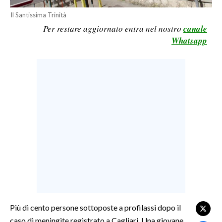
LAVORO
Il Santissima Trinità
Per restare aggiornato entra nel nostro
canale
BANDI
Whatsapp
SPORT IN SARDEGNA
SPORT
RISULTATI E CLASSIFICHE
CALCIO
CALCIO REGIONALE
BASKET
VOLLEY
MOTORI
TENNIS
ALTRI SPORT
Più di cento persone sottoposte a profilassi dopo il
caso di meningite registrato a Cagliari. Una giovane
CULTURA