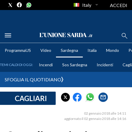
Italy
ACCEDI
METEO
ProgrammaUS
Video
Sardegna
Italia
Mondo
Po
COMUNI AL VOTO
Incendi
Sos Sardegna
Incidenti
Cagli
TEMI CALDI DI OGGI:
VIDEO
SFOGLIA IL QUOTIDIANO
FOTO
CAGLIARI
CRONACA SARDEGNA
CAGLIARI
02 gennaio 2018 alle 14:11
PROVINCIA DI CAGLIARI
aggiornato il 02 gennaio 2018 alle 14:16
SULCIS IGLESIENTE