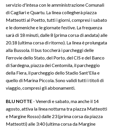
servizio d'intesa con le amministrazione Comunali
di Cagliari e Quartu. La linea collegherà piazza
INFO AZIENDE
Matteotti al Poetto, tutti i giorni, compresi i sabato
ABBONATI
e le domeniche e le giornate festive. La frequenza
ANNUNCI
sarà di 18 minuti, dalle 8 (prima corsa di andata) alle
NECROLOGI
20.18 (ultima corsa di ritorno). La linea è prolungata
PUBBLICITÀ
alla Bussola. Il bus toccherà i parcheggi delle
SPIAGGE
Ferrovie dello Stato, del Porto, del CIS e del Banco
di Sardegna, piazza dei Centomila, il parcheggio
STORE
della Fiera, il parcheggio dello Stadio Sant'Elia e
quello di Marina Piccola. Sono validi tutti i titoli di
viaggio, compresi gli abbonamenti.
BLU NOTTE
- Venerdì e sabato, ma anche il 14
agosto, attiva la linea notturna tra piazza Matteotti
e Margine Rosso) dalle 23 (prima corsa da piazza
Matteotti) alle 3:40 (ultima corsa da Margine