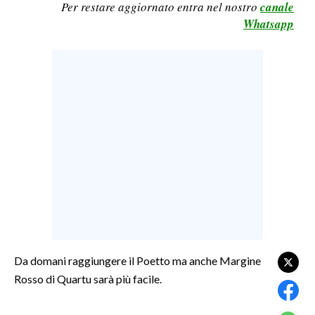
Per restare aggiornato entra nel nostro
canale
LAVORO
Whatsapp
BANDI
SPORT IN SARDEGNA
SPORT
RISULTATI E CLASSIFICHE
CALCIO
CALCIO REGIONALE
BASKET
VOLLEY
MOTORI
TENNIS
Da domani raggiungere il Poetto ma anche Margine
Rosso di Quartu sarà più facile.
ALTRI SPORT
CULTURA