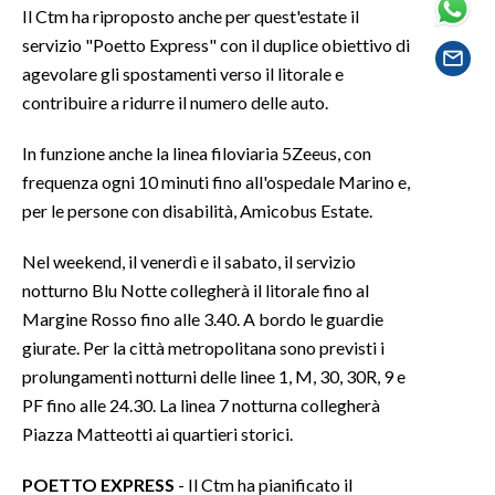
Il Ctm ha riproposto anche per quest'estate il
servizio "Poetto Express" con il duplice obiettivo di
SPETTACOLI
agevolare gli spostamenti verso il litorale e
contribuire a ridurre il numero delle auto.
GOSSIP
In funzione anche la linea filoviaria 5Zeeus, con
SALUTE
frequenza ogni 10 minuti fino all'ospedale Marino e,
SARDEGNA TURISMO
per le persone con disabilità, Amicobus Estate.
Nel weekend, il venerdì e il sabato, il servizio
SARDI NEL MONDO
notturno Blu Notte collegherà il litorale fino al
NOTIZIE
Margine Rosso fino alle 3.40. A bordo le guardie
EVENTI
giurate. Per la città metropolitana sono previsti i
prolungamenti notturni delle linee 1, M, 30, 30R, 9 e
#CARAUNIONE
PF fino alle 24.30. La linea 7 notturna collegherà
Piazza Matteotti ai quartieri storici.
3 MINUTI CON
POETTO
EXPRESS
- Il Ctm ha pianificato il
INSULARITÀ