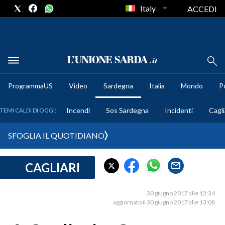
Italy
ACCEDI
METEO
ProgrammaUS
Video
Sardegna
Italia
Mondo
Po
COMUNI AL VOTO
Incendi
Sos Sardegna
Incidenti
Cagli
TEMI CALDI DI OGGI:
VIDEO
SFOGLIA IL QUOTIDIANO
FOTO
CAGLIARI
CRONACA SARDEGNA
CAGLIARI
30 giugno 2017 alle 12:34
PROVINCIA DI CAGLIARI
aggiornato il 30 giugno 2017 alle 13:08
SULCIS IGLESIENTE