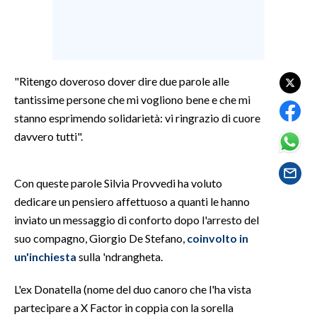
LAVORO
BANDI
SPORT IN SARDEGNA
"Ritengo doveroso dover dire due parole alle
tantissime persone che mi vogliono bene e che mi
SPORT
stanno esprimendo solidarietà: vi ringrazio di cuore
RISULTATI E CLASSIFICHE
davvero tutti".
CALCIO
CALCIO REGIONALE
Con queste parole Silvia Provvedi ha voluto
BASKET
dedicare un pensiero affettuoso a quanti le hanno
VOLLEY
inviato un messaggio di conforto dopo l'arresto del
MOTORI
suo compagno, Giorgio De Stefano,
coinvolto in
un'inchiesta
sulla 'ndrangheta.
TENNIS
ALTRI SPORT
L'ex Donatella (nome del duo canoro che l'ha vista
partecipare a X Factor in coppia con la sorella
CULTURA