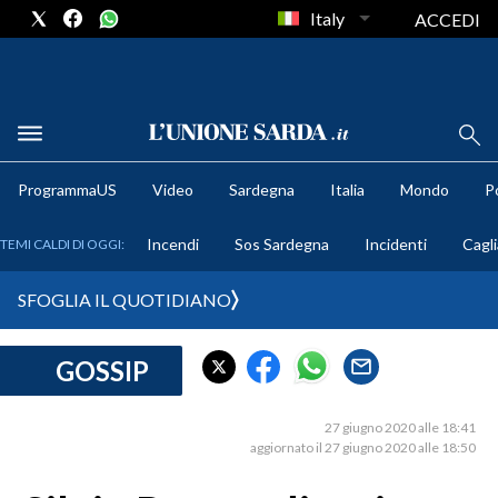
Italy
ACCEDI
METEO
ProgrammaUS
Video
Sardegna
Italia
Mondo
Po
COMUNI AL VOTO
Incendi
Sos Sardegna
Incidenti
Cagli
TEMI CALDI DI OGGI:
VIDEO
SFOGLIA IL QUOTIDIANO
FOTO
GOSSIP
CRONACA SARDEGNA
CAGLIARI
27 giugno 2020 alle 18:41
PROVINCIA DI CAGLIARI
aggiornato il 27 giugno 2020 alle 18:50
SULCIS IGLESIENTE