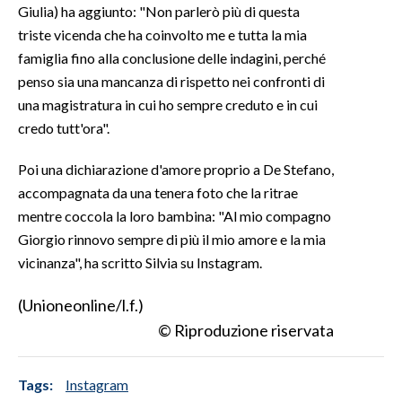
Giulia) ha aggiunto: "Non parlerò più di questa
triste vicenda che ha coinvolto me e tutta la mia
SPETTACOLI
famiglia fino alla conclusione delle indagini, perché
penso sia una mancanza di rispetto nei confronti di
GOSSIP
una magistratura in cui ho sempre creduto e in cui
SALUTE
credo tutt'ora".
SARDEGNA TURISMO
Poi una dichiarazione d'amore proprio a De Stefano,
accompagnata da una tenera foto che la ritrae
SARDI NEL MONDO
mentre coccola la loro bambina: "Al mio compagno
Giorgio rinnovo sempre di più il mio amore e la mia
NOTIZIE
vicinanza", ha scritto Silvia su Instagram.
EVENTI
(Unioneonline/l.f.)
#CARAUNIONE
© Riproduzione riservata
3 MINUTI CON
Tags:
Instagram
INSULARITÀ