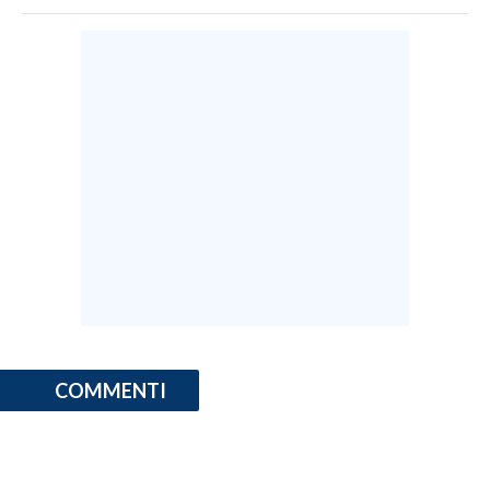
INFO AZIENDE
ABBONATI
ANNUNCI
NECROLOGI
PUBBLICITÀ
SPIAGGE
STORE
COMMENTI