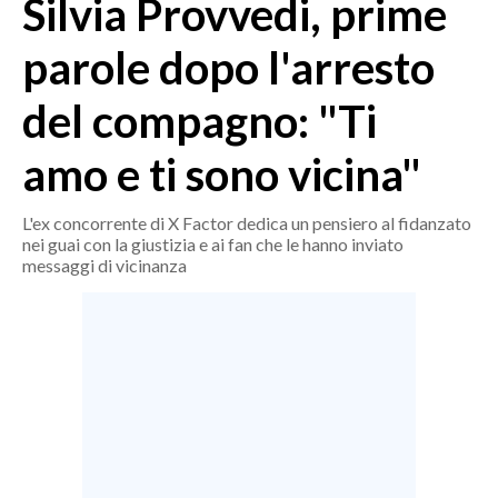
Silvia Provvedi, prime
MEDIO CAMPIDANO
ORISTANO E PROVINCIA
parole dopo l'arresto
SASSARI E PROVINCIA
del compagno: "Ti
GALLURA
NUORO E PROVINCIA
amo e ti sono vicina"
OGLIASTRA
AGENDA
L'ex concorrente di X Factor dedica un pensiero al fidanzato
nei guai con la giustizia e ai fan che le hanno inviato
CRONACA
messaggi di vicinanza
ITALIA
MONDO
POLITICA
ECONOMIA
SERVIZI ALLE IMPRESE