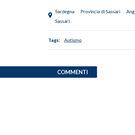
Sardegna
Provincia di Sassari
Ang
SPETTACOLI
Sassari
GOSSIP
Tags:
Autismo
SALUTE
SARDEGNA TURISMO
SARDI NEL MONDO
COMMENTI
NOTIZIE
EVENTI
#CARAUNIONE
3 MINUTI CON
INSULARITÀ