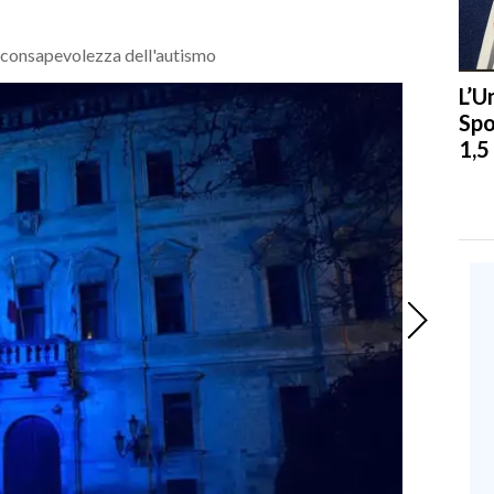
a consapevolezza dell'autismo
L’U
Spo
1,5