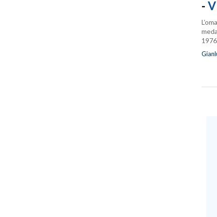
-
V
L’oma
medag
1976
Gianl