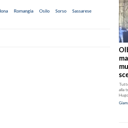
lona
Romangia
Osilo
Sorso
Sassarese
Olb
ma
mu
sc
Tutto
alla 
Hug
Giam