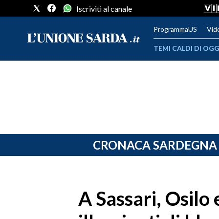
Iscriviti al canale
ProgrammaUS
Vid
TEMI CALDI DI OGG
METEO
COMUNI AL VOTO
VIDEO
FOTO
CRONACA SARDEGNA
CRONACA SARDEGNA
CAGLIARI
A Sassari, Osilo
PROVINCIA DI CAGLIARI
SULCIS IGLESIENTE