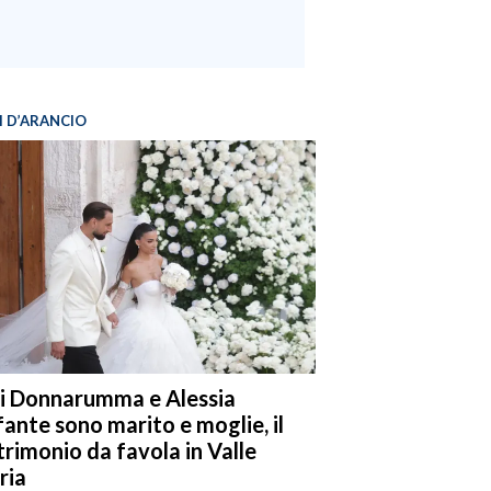
I D’ARANCIO
i Donnarumma e Alessia
fante sono marito e moglie, il
rimonio da favola in Valle
ria