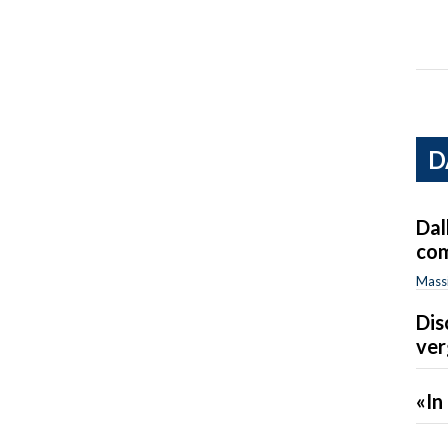
D
Dal
com
Massi
Dis
ver
«In