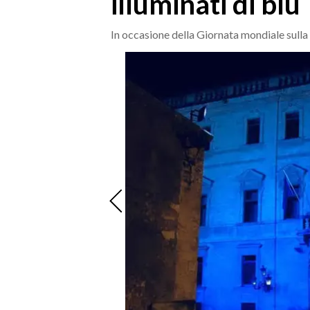
illuminati di blu
MEDIO CAMPIDANO
ORISTANO E PROVINCIA
In occasione della Giornata mondiale sull
SASSARI E PROVINCIA
GALLURA
NUORO E PROVINCIA
OGLIASTRA
AGENDA
CRONACA
ITALIA
MONDO
POLITICA
ECONOMIA
SERVIZI ALLE IMPRESE