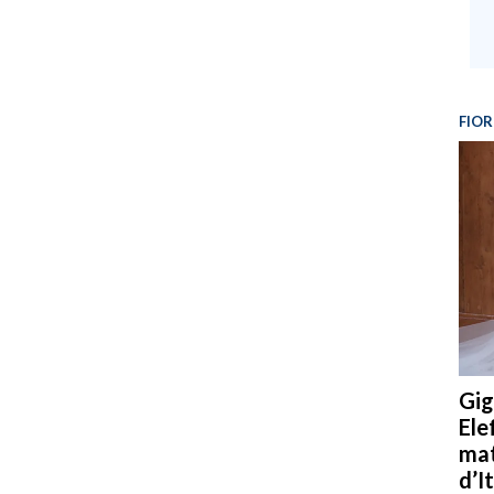
FIOR
Gig
Ele
mat
d’It