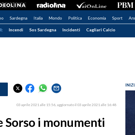
eo
Sardegna
Italia
Mondo
Politica
Economia
Sport
An
I:
Incendi
Sos Sardegna
Incidenti
Cagliari Calcio
INIZ
03 aprile 2021 alle 15:56
aggiornato il 03 aprile 2021 alle 16:48
 e Sorso i monumenti