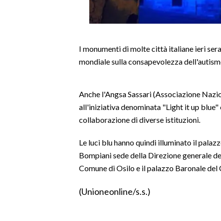
LAVORO
BANDI
I monumenti di molte città italiane ieri sera
SPORT IN SARDEGNA
mondiale sulla consapevolezza dell'autism
SPORT
RISULTATI E CLASSIFICHE
Anche l'Angsa Sassari (Associazione Nazio
CALCIO
all'iniziativa denominata "Light it up blue"
collaborazione di diverse istituzioni.
CALCIO REGIONALE
BASKET
Le luci blu hanno quindi illuminato il pala
VOLLEY
Bompiani sede della Direzione generale del
MOTORI
Comune di Osilo e il palazzo Baronale del
TENNIS
(Unioneonline/s.s.)
ALTRI SPORT
CULTURA