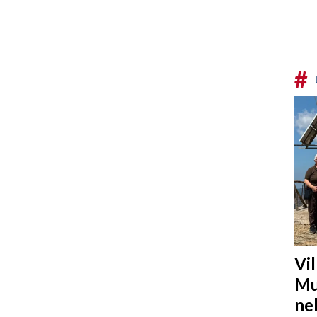
#
Vi
Mu
ne