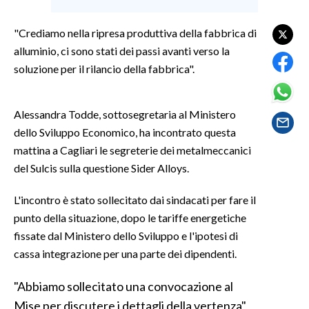
LAVORO
"Crediamo nella ripresa produttiva della fabbrica di
BANDI
alluminio, ci sono stati dei passi avanti verso la
soluzione per il rilancio della fabbrica".
SPORT IN SARDEGNA
SPORT
Alessandra Todde, sottosegretaria al Ministero
RISULTATI E CLASSIFICHE
dello Sviluppo Economico, ha incontrato questa
CALCIO
mattina a Cagliari le segreterie dei metalmeccanici
del Sulcis sulla questione Sider Alloys.
CALCIO REGIONALE
BASKET
L'incontro è stato sollecitato dai sindacati per fare il
VOLLEY
punto della situazione, dopo le tariffe energetiche
MOTORI
fissate dal Ministero dello Sviluppo e l'ipotesi di
TENNIS
cassa integrazione per una parte dei dipendenti.
ALTRI SPORT
"Abbiamo sollecitato una convocazione al
Mise per discutere i dettagli della vertenza",
CULTURA