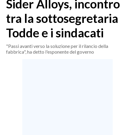
Sider Alloys, incontro
MEDIO CAMPIDANO
ORISTANO E PROVINCIA
tra la sottosegretaria
SASSARI E PROVINCIA
Todde e i sindacati
GALLURA
NUORO E PROVINCIA
"Passi avanti verso la soluzione per il rilancio della
OGLIASTRA
fabbrica", ha detto l'esponente del governo
AGENDA
CRONACA
ITALIA
MONDO
POLITICA
ECONOMIA
SERVIZI ALLE IMPRESE