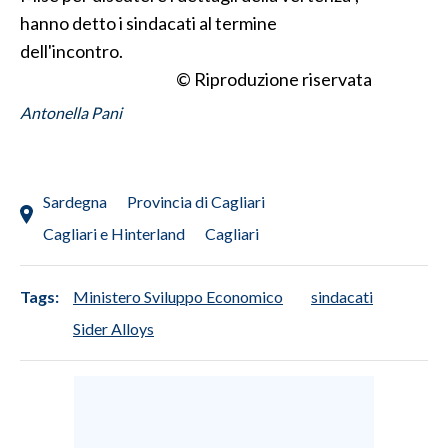
hanno detto i sindacati al termine
SPETTACOLI
dell'incontro.
© Riproduzione riservata
GOSSIP
Antonella Pani
SALUTE
SARDEGNA TURISMO
Sardegna
Provincia di Cagliari
Cagliari e Hinterland
Cagliari
SARDI NEL MONDO
NOTIZIE
Tags:
Ministero Sviluppo Economico
sindacati
EVENTI
Sider Alloys
#CARAUNIONE
3 MINUTI CON
INSULARITÀ