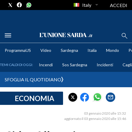
Italy
ACCEDI
METEO
ProgrammaUS
Video
Sardegna
Italia
Mondo
Po
COMUNI AL VOTO
Incendi
Sos Sardegna
Incidenti
Cagli
TEMI CALDI DI OGGI:
VIDEO
SFOGLIA IL QUOTIDIANO
FOTO
ECONOMIA
CRONACA SARDEGNA
CAGLIARI
03 gennaio 2020 alle 15:32
PROVINCIA DI CAGLIARI
aggiornato il 03 gennaio 2020 alle 15:46
SULCIS IGLESIENTE