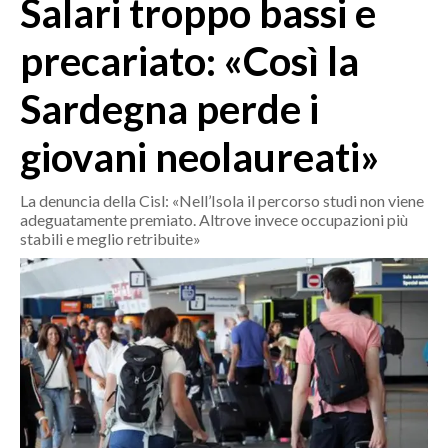
Salari troppo bassi e
MEDIO CAMPIDANO
ORISTANO E PROVINCIA
precariato: «Così la
SASSARI E PROVINCIA
Sardegna perde i
GALLURA
NUORO E PROVINCIA
giovani neolaureati»
OGLIASTRA
AGENDA
La denuncia della Cisl: «Nell’Isola il percorso studi non viene
adeguatamente premiato. Altrove invece occupazioni più
CRONACA
stabili e meglio retribuite»
ITALIA
MONDO
POLITICA
ECONOMIA
SERVIZI ALLE IMPRESE