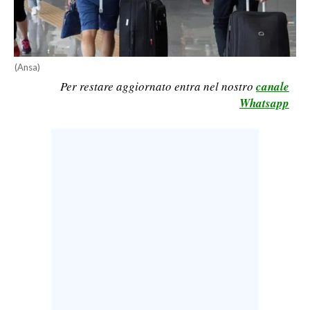
LAVORO
BANDI
(Ansa)
SPORT IN SARDEGNA
Per restare aggiornato entra nel nostro
canale
Whatsapp
SPORT
RISULTATI E CLASSIFICHE
CALCIO
CALCIO REGIONALE
BASKET
VOLLEY
MOTORI
TENNIS
ALTRI SPORT
CULTURA