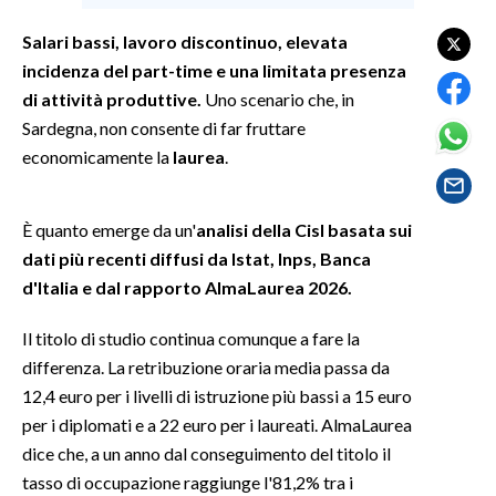
Salari bassi, lavoro discontinuo, elevata
SPETTACOLI
incidenza del part-time e una limitata presenza
di attività produttive.
Uno scenario che, in
GOSSIP
Sardegna, non consente di far fruttare
SALUTE
economicamente la
laurea
.
SARDEGNA TURISMO
È quanto emerge da un'
analisi della Cisl basata sui
dati più recenti diffusi da Istat, Inps, Banca
SARDI NEL MONDO
d'Italia e dal rapporto AlmaLaurea 2026.
NOTIZIE
EVENTI
Il titolo di studio continua comunque a fare la
differenza. La retribuzione oraria media passa da
#CARAUNIONE
12,4 euro per i livelli di istruzione più bassi a 15 euro
per i diplomati e a 22 euro per i laureati. AlmaLaurea
3 MINUTI CON
dice che, a un anno dal conseguimento del titolo il
tasso di occupazione raggiunge l'81,2% tra i
INSULARITÀ