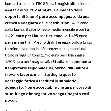
laureati triennali e l'80,8% tra i magistrali; a cinque
anni sale al 91,7% e al 94,4%.
L'aumento delle
INFO AZIENDE
opportunità non è però accompagnato da una
ABBONATI
crescita adeguata delle retribuzioni.
A un anno
ANNUNCI
dalla laurea, il salario netto medio mensile
è pari a
NECROLOGI
1.491 euro per i laureati triennali e 1.495 euro
PUBBLICITÀ
per i magistrali: 4 euro di differenza
. Solo a lungo
termine si vedono le differenze: a cinque anni dal
SPIAGGE
titolo si raggiungono 1.796 euro per i triennali e
STORE
1.903 euro per i magistrali.
«Studiare - commenta
il segretario regionale Cisl, Mirko Idili - aiuta a
trovare lavoro, ma in Sardegna questo
vantaggio fatica a tradursi in un salario
adeguato. Non è accettabile che un percorso di
studi lungo e impegnativo venga ripagato così
poco».