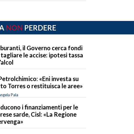
A
NON
PERDERE
buranti, il Governo cerca fondi
 tagliare le accise: ipotesi tassa
’alcol
Petrolchimico: «Eni investa su
to Torres o restituisca le aree»
ngela Pala
riducono i finanziamenti per le
rese sarde, Cisl: «La Regione
ervenga»