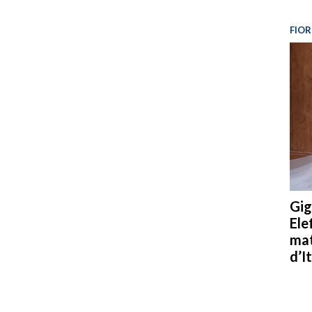
FIOR
Gig
Ele
mat
d’It