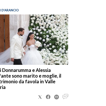
I D’ARANCIO
i Donnarumma e Alessia
fante sono marito e moglie, il
rimonio da favola in Valle
ria