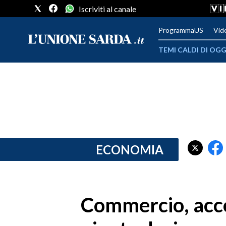
Iscriviti al canale
ProgrammaUS
Vid
TEMI CALDI DI OGG
METEO
COMUNI AL VOTO
VIDEO
FOTO
ECONOMIA
CRONACA SARDEGNA
CAGLIARI
Commercio, acc
PROVINCIA DI CAGLIARI
SULCIS IGLESIENTE