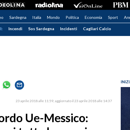
eo
Sardegna
Italia
Mondo
Politica
Economia
Sport
An
I:
Incendi
Sos Sardegna
Incidenti
Cagliari Calcio
INIZ
23 aprile 2018 alle 11:59
aggiornato il 23 aprile 2018 alle 14:37
ordo Ue-Messico: