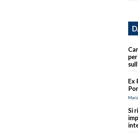
D
Car
per
sull
Ex 
Por
Maria
Si 
imp
int