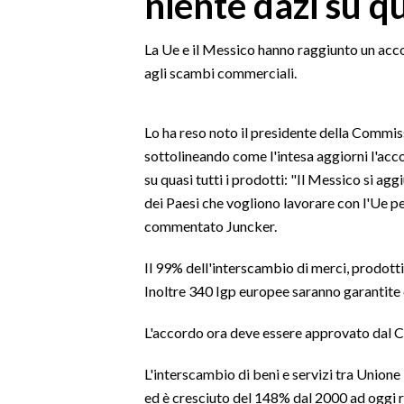
niente dazi su qu
MEDIO CAMPIDANO
ORISTANO E PROVINCIA
La Ue e il Messico hanno raggiunto un accor
SASSARI E PROVINCIA
agli scambi commerciali.
GALLURA
NUORO E PROVINCIA
Lo ha reso noto il presidente della Commi
OGLIASTRA
sottolineando come l'intesa aggiorni l'acco
AGENDA
su quasi tutti i prodotti: "Il Messico si a
dei Paesi che vogliono lavorare con l'Ue p
CRONACA
commentato Juncker.
ITALIA
Il 99% dell'interscambio di merci, prodotti
MONDO
Inoltre 340 Igp europee saranno garantite 
POLITICA
L'accordo ora deve essere approvato dal C
ECONOMIA
L'interscambio di beni e servizi tra Unione
ed è cresciuto del 148% dal 2000 ad oggi
SERVIZI ALLE IMPRESE