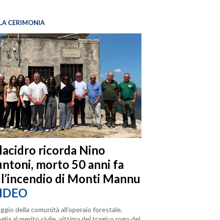
LA CERIMONIA
llacidro ricorda Nino
ntoni, morto 50 anni fa
ll’incendio di Monti Mannu
IDEO
ggio della comunità all’operaio forestale,
lia al merito civile, vittima del tragico rogo del