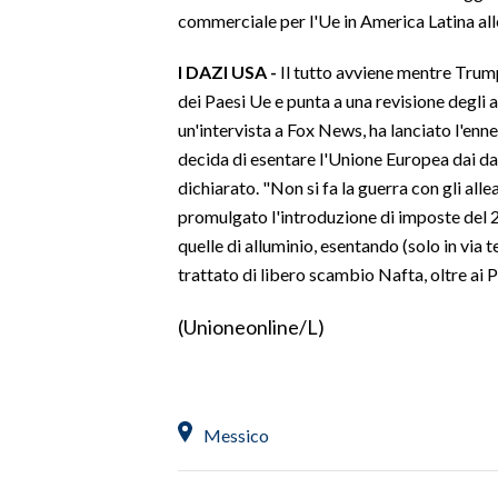
commerciale per l'Ue in America Latina alle
LAVORO
BANDI
I DAZI USA -
Il tutto avviene mentre Trump
dei Paesi Ue e punta a una revisione degli a
SPORT IN SARDEGNA
un'intervista a Fox News, ha lanciato l'en
decida di esentare l'Unione Europea dai dazi
SPORT
dichiarato. "Non si fa la guerra con gli all
RISULTATI E CLASSIFICHE
promulgato l'introduzione di imposte del 2
CALCIO
quelle di alluminio, esentando (solo in vi
CALCIO REGIONALE
trattato di libero scambio Nafta, oltre ai 
BASKET
(Unioneonline/L)
VOLLEY
MOTORI
TENNIS
Messico
ALTRI SPORT
CULTURA