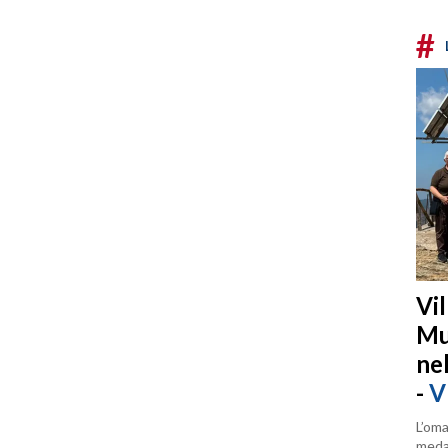
#
Vi
Mu
ne
-
V
L’oma
medag