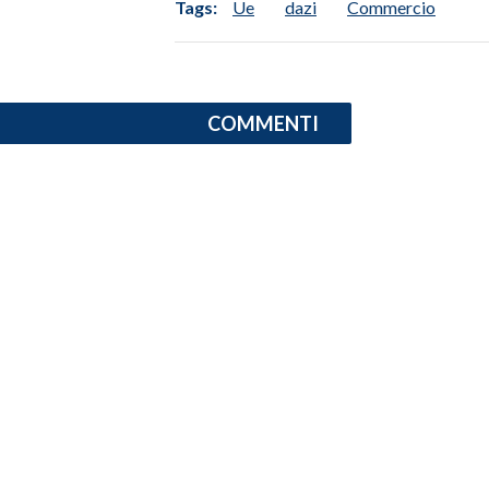
Tags:
Ue
dazi
Commercio
SPETTACOLI
GOSSIP
COMMENTI
SALUTE
SARDEGNA TURISMO
SARDI NEL MONDO
NOTIZIE
EVENTI
#CARAUNIONE
3 MINUTI CON
INSULARITÀ